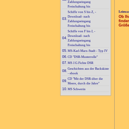
Zahlungseingang
Freischaltung bis
Leinwan
Schiffe von S bis Z, -
Ob Ih
Download- nach
03.
finde
Zahlungseingang
Größ
Freischaltung bis
Schiffe von F bis J, -
Download- nach
04.
Zahlungseingang
Freischaltung bis
05.
MS-Karl-Marx-Stadt - Typ IV
06.
CD "DSR-Musterrolle"
07.
MS J.G.Fichte DSR
Geschichten aus der Backskiste
08.
- ebook
CD "Mit der DSR-über die
09.
Meere, durch die Jahre"
10.
MS Schwerin