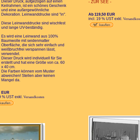
Dieser Druck, aufgezogen auf einen
- ZUR SEE -
Keilrahmen, ist ein schönes Geschenk
und eine außergewöhnliche
Dekoration. Leinwanddrucke sind "in".
Ab 119,50 EUR
incl. 19 % UST exkl.
Versandkos
Diese Leinwanddrucke sind wischfest
und lange UV-beständig.
Es wird eine Leinwand aus 100%
Baumwolle mit seidenmatter
Oberfläche, die sich sehr einfach und
weißbruchfrei verspannen lässt,
verwendet.
Dieser Druck wird individuell für Sie
erstellt und hat eine Größe von ca. 60
x 40 cm.
Die Farben können vom Muster
abweichen! Stellen aber keinen
Mangel da.
0 EUR
19 % UST exkl.
Versandkosten