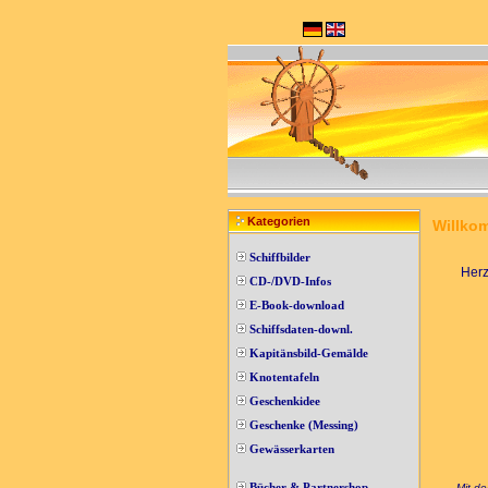
Kategorien
Willko
Schiffbilder
Herz
CD-/DVD-Infos
E-Book-download
Schiffsdaten-downl.
Kapitänsbild-Gemälde
Knotentafeln
Geschenkidee
Geschenke (Messing)
Gewässerkarten
Bücher & Partnershop
Mit de