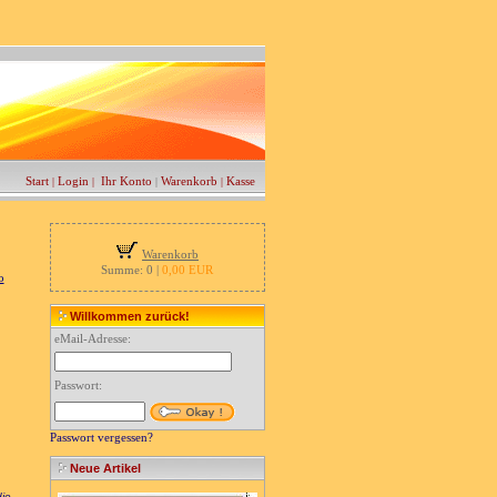
Start
Login
Ihr Konto
Warenkorb
Kasse
|
|
|
|
Warenkorb
Summe: 0 |
0,00 EUR
o
Willkommen zurück!
eMail-Adresse:
Passwort:
Passwort vergessen?
Neue Artikel
die