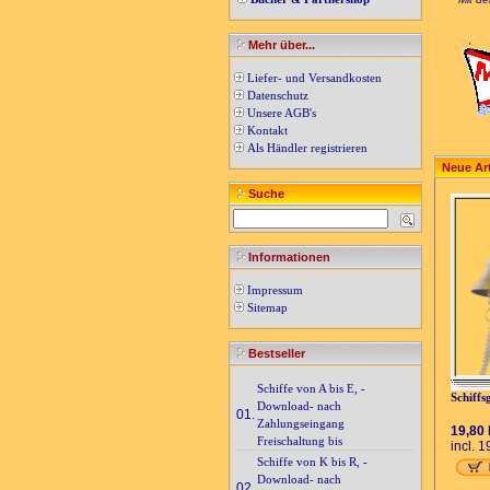
Mehr über...
Liefer- und Versandkosten
Datenschutz
Unsere AGB's
Kontakt
Als Händler registrieren
Neue Art
Suche
Informationen
Impressum
Sitemap
Bestseller
Schiffe von A bis E, -
Schiffs
Download- nach
01.
Zahlungseingang
19,80
Freischaltung bis
incl. 
Schiffe von K bis R, -
Download- nach
02.