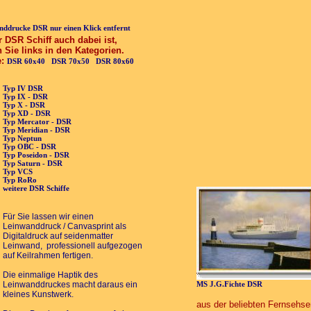
ddrucke DSR nur einen Klick entfernt
r DSR Schiff auch dabei ist,
n Sie links in den Kategorien.
e:
DSR 60x40
DSR 70x50
DSR 80x60
Typ IV DSR
Typ IX - DSR
Typ X - DSR
Typ XD - DSR
Typ Mercator - DSR
Typ Meridian - DSR
Typ Neptun
Typ OBC - DSR
Typ Poseidon - DSR
Typ Saturn - DSR
Typ VCS
Typ RoRo
weitere DSR Schiffe
Für Sie lassen wir einen
Leinwanddruck / Canvasprint als
Digitaldruck auf seidenmatter
Leinwand, professionell aufgezogen
auf Keilrahmen fertigen.
Die einmalige Haptik des
Leinwanddruckes macht daraus ein
MS J.G.Fichte DSR
kleines Kunstwerk.
aus der beliebten Fernsehse