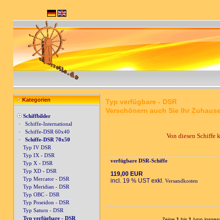
Kategorien
Typ verfügbare - DSR
Verschönern auch Sie Ihr Zuhause
Schiffbilder
-
Schiffe-International
-
Schiffe-DSR 60x40
Von diesen Schiffe 
-
Schiffe-DSR 70x50
Typ IV DSR
Typ IX - DSR
verfügbare DSR-Schiffe
Typ X - DSR
Typ XD - DSR
119,00 EUR
Typ Mercator - DSR
incl. 19 % UST exkl.
Versandkosten
Typ Meridian - DSR
Typ OBC - DSR
Typ Poseidon - DSR
Typ Saturn - DSR
Typ verfügbare - DSR
Zeige
1
bis
1
(von insge