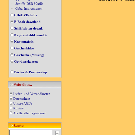
-
Schiffe-DSR 80x60
-
Cuba-Impressionen
CD-/DVD-Infos
E-Book-download
Schiffsdaten-downl.
Kapitänsbild-Gemälde
Knotentafeln
Geschenkidee
Geschenke (Messing)
Gewässerkarten
Bücher & Partnershop
Mehr über...
Liefer- und Versandkosten
Datenschutz
Unsere AGB's
Kontakt
Als Händler registrieren
Suche