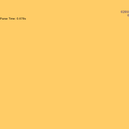
©2010
©
Parse Time: 0.678s