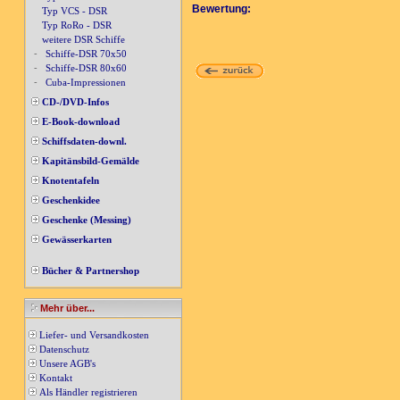
Bewertung:
Typ VCS - DSR
Typ RoRo - DSR
weitere DSR Schiffe
-
Schiffe-DSR 70x50
-
Schiffe-DSR 80x60
-
Cuba-Impressionen
CD-/DVD-Infos
E-Book-download
Schiffsdaten-downl.
Kapitänsbild-Gemälde
Knotentafeln
Geschenkidee
Geschenke (Messing)
Gewässerkarten
Bücher & Partnershop
Mehr über...
Liefer- und Versandkosten
Datenschutz
Unsere AGB's
Kontakt
Als Händler registrieren