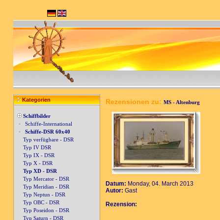
Kategorien
Rezensionen zu:
MS - Altenburg
Schiffbilder
-
Schiffe-International
-
Schiffe-DSR 60x40
Typ verfügbare - DSR
Typ IV DSR
Typ IX - DSR
Typ X - DSR
Typ XD - DSR
Typ Mercator - DSR
Datum:
Monday, 04. March 2013
Typ Meridian - DSR
Autor:
Gast
Typ Neptun - DSR
Typ OBC - DSR
Rezension:
Typ Poseidon - DSR
Typ Saturn - DSR