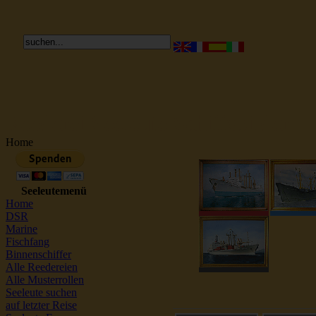
Reederei Seeleute Schiffsbilder
Home
Seeleutemenü
Home
DSR
Marine
Fischfang
Binnenschiffer
Alle Reedereien
Alle Musterrollen
Seeleute suchen
auf letzter Reise