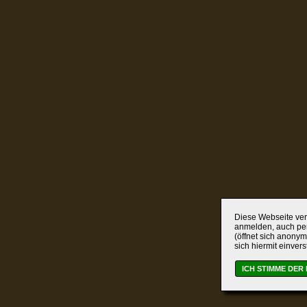
Diese Webseite verw
anmelden, auch per
(öffnet sich anonym
sich hiermit einver