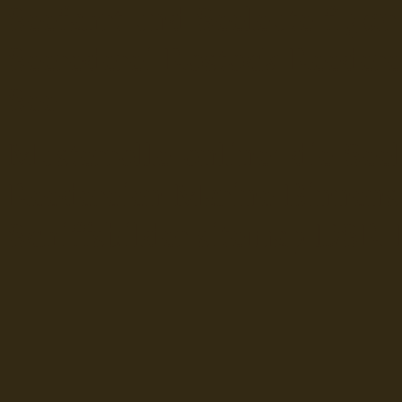
Seefahrt und Seeleute fï¿œr
Seerederei Rostock Reedere
See
Musterrolle-online: die See
Reedereien Marine Binnensc
Schiffsbilder
sitemap DSR-H