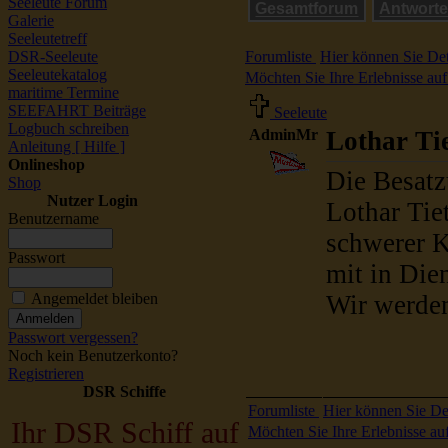
Seeleute Forum
Gesamtforum
Antwort
Galerie
Seeleutetreff
DSR-Seeleute
Forumliste
Hier können Sie Det
Seeleutekatalog
Möchten Sie Ihre Erlebnisse auf 
maritime Termine
SEEFAHRT Beiträge
Seeleute
Logbuch schreiben
AdminMr
Lothar Ti
Anleitung [ Hilfe ]
Onlineshop
Die Besatz
Shop
Nutzer Login
Lothar Tie
Benutzername
schwerer K
Passwort
mit in Dien
Angemeldet bleiben
Wir werden
Passwort vergessen?
Noch kein Benutzerkonto?
Registrieren
DSR Schiffe
Forumliste
Hier können Sie De
Ihr DSR Schiff auf
Möchten Sie Ihre Erlebnisse auf 