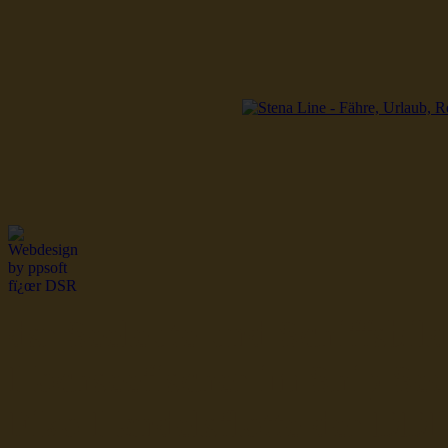
dsr Seeleute und Schiffsbil
Hochseefischer im Ship Se
Fiko Handelsflotte der DD