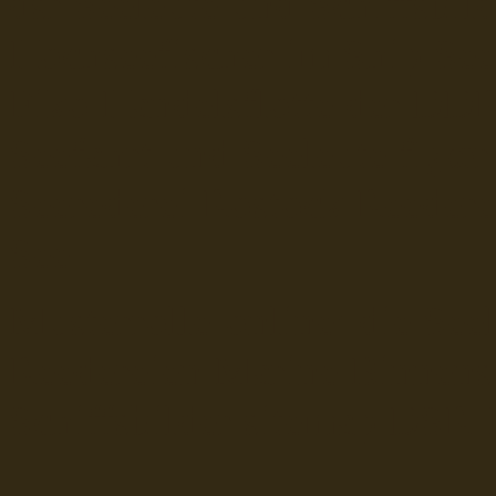
dsr Seeleute und Schiffsbil
Hochseefischer im Ship Se
Fiko Handelsflotte der DD
Seefahrt und Seeleute fï¿œr
Seerederei Rostock Reedere
See
Musterrolle-online: die See
Reedereien Marine Binnensc
Schiffsbilder
sitemap DSR-H