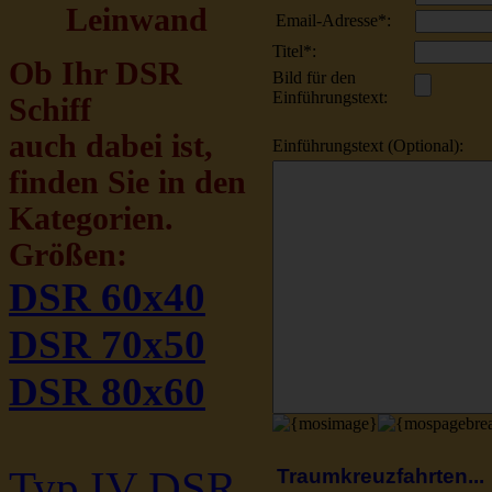
Leinwand
Email-Adresse*
:
Titel*
:
Ob Ihr DSR
Bild für den
Einführungstext
:
Schiff
auch dabei ist,
Einführungstext (Optional)
:
finden Sie in den
Kategorien.
Größen:
DSR 60x40
DSR 70x50
DSR 80x60
Typ IV DSR
Traumkreuzfahrten...