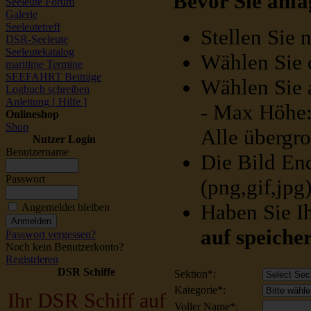
Bevor Sie anfa
Seeleute Forum
Galerie
Seeleutetreff
Stellen Sie 
DSR-Seeleute
Seeleutekatalog
Wählen Sie d
maritime Termine
SEEFAHRT Beiträge
Wählen Sie 
Logbuch schreiben
Anleitung [ Hilfe ]
- Max Höhe:
Onlineshop
Shop
Alle übergro
Nutzer Login
Benutzername
Die Bild E
Passwort
(png,gif,jpg
Haben Sie Ih
Angemeldet bleiben
auf speicher
Passwort vergessen?
Noch kein Benutzerkonto?
Registrieren
DSR Schiffe
Sektion*
:
Kategorie*
:
Ihr DSR Schiff auf
Voller Name*
: