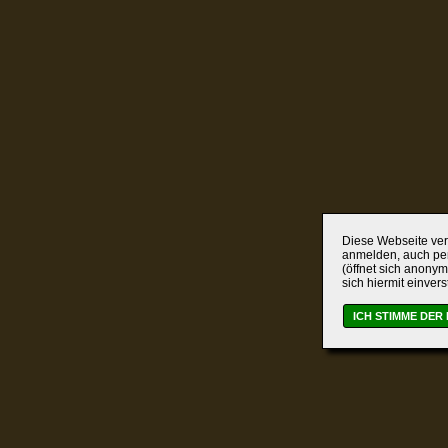
Diese Webseite verw
anmelden, auch per
(öffnet sich anonym
sich hiermit einver