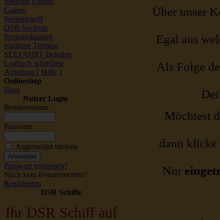
Seeleute Forum
Über unser Ko
Galerie
Seeleutetreff
DSR-Seeleute
Seeleutekatalog
Egal aus wel
maritime Termine
SEEFAHRT Beiträge
Logbuch schreiben
Als Folge de
Anleitung [ Hilfe ]
Onlineshop
Shop
Dei
Nutzer Login
Benutzername
Möchtest 
Passwort
dann klicke 
Angemeldet bleiben
Passwort vergessen?
Nur
einget
Noch kein Benutzerkonto?
Registrieren
DSR Schiffe
Ihr DSR Schiff auf