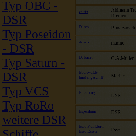
Typ OBC -
Ahlmann Tr
catrin
Bremen
DSR
Düren
Bundesmari
Typ Poseidon
deneb
marine
- DSR
Dolomit
O.A.Müller
Typ Saturn -
DSR
Eberswalde -
Marine
landungsschiff
Typ VCS
Eilenburg
DSR
Typ RoRo
Espenhain
DSR
weitere DSR
Esso Frankfurt,
Schiffe
Esso
Esso Essen