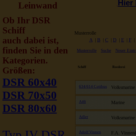
Hier
Leinwand
Ob Ihr DSR
Schiff
Musterrolle
auch dabei ist,
A
|
B
|
C
|
D
|
E
|
F
|
finden Sie in den
Musterrolle
Suche
Neuer Eintr
Kategorien.
Schiff
Reederei
Größen:
DSR 60x40
634/614 Cottbus
Volksmarine
DSR 70x50
A46
Marine
DSR 80x60
Adler
Volksmarine
Typ IV DSR
Adolf Vinnen
F.A. Vinne