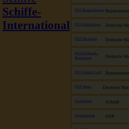
Schiffe-
FGS Braunschweig
Bundesmari
International
FGS Glücksburg
Deutsche Ma
FGS Nienburg
Deutsche Ma
FGS Sulzbach -
Deutsche Ma
Rosenberg
FGS Tender Lech
Bundesmari
FGS Werra
Deutsche Mar
Fresenburg
Schuldt
Freundschaft
DSR