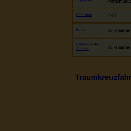
J.G.Fichte
Warnemünd
Karl Marx
DSR
Komet
Volksmarine
Landungsschiff
Volksmarine
Anklam
Traumkreuzfahrt