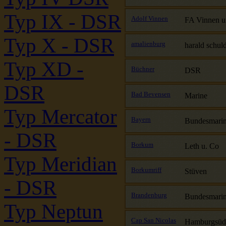
Typ IX - DSR
Adolf Vinnen
FA Vinnen 
Typ X - DSR
amalienburg
harald schuld
Typ XD -
Büchner
DSR
DSR
Bad Bevensen
Marine
Typ Mercator
Bayern
Bundesmari
- DSR
Borkum
Leth u. Co
Typ Meridian
Borkumriff
Stüven
- DSR
Brandenburg
Bundesmari
Typ Neptun
Cap San Nicolas
Hamburgsüd