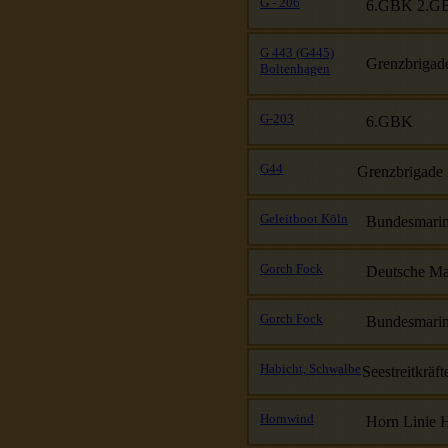
G - 206
6.GBK 2.G
G 443 (G445)
Grenzbrigad
Boltenhagen
G-203
6.GBK
G44
Grenzbrigade
Geleitboot Köln
Bundesmari
Gorch Fock
Deutsche Ma
Gorch Fock
Bundesmari
Habicht, Schwalbe
Seestreitkräf
Hornwind
Horn Linie 