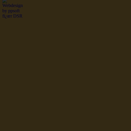
dsr Seeleute und Schiffsbil
Hochseefischer im Ship Se
Fiko Handelsflotte der DD
Seefahrt und Seeleute fï¿œr
Seerederei Rostock Reedere
See
Musterrolle-online: die See
Reedereien Marine Binnensc