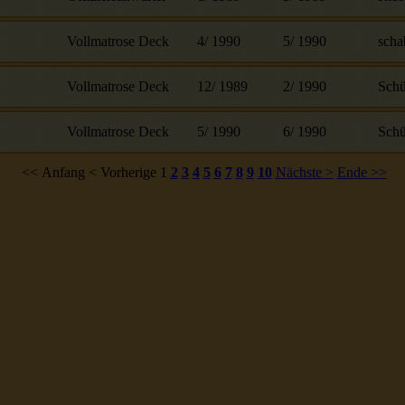
Vollmatrose Deck
4
/
1990
5
/
1990
scha
Vollmatrose Deck
12
/
1989
2
/
1990
Schü
Vollmatrose Deck
5
/
1990
6
/
1990
Schü
<< Anfang
< Vorherige
1
2
3
4
5
6
7
8
9
10
Nächste >
Ende >>