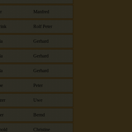
r
Manfred
ink
Rolf Peter
la
Gerhard
la
Gerhard
la
Gerhard
be
Peter
zer
Uwe
er
Bernd
hold
Christine