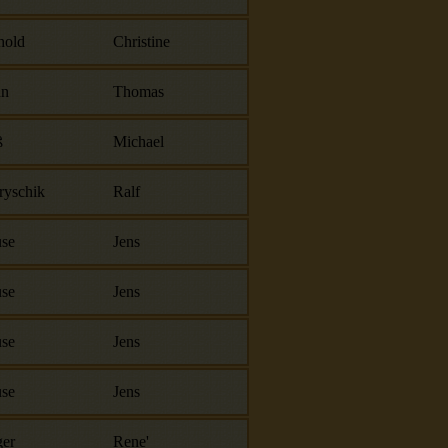
hold
Christine
nn
Thomas
ß
Michael
ryschik
Ralf
se
Jens
se
Jens
se
Jens
se
Jens
er
Rene'