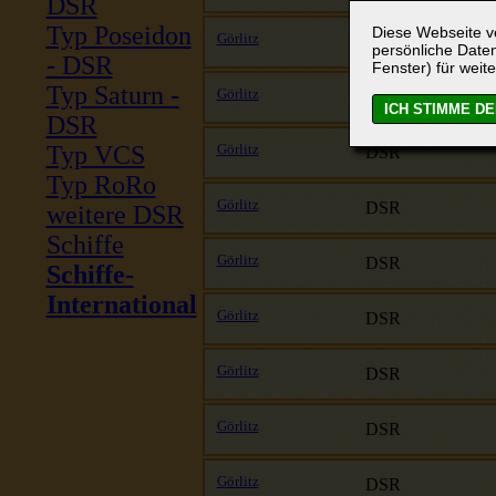
DSR
Typ Poseidon
Diese Webseite ve
Görlitz
DSR
persönliche Daten
- DSR
Fenster) für weite
Typ Saturn -
Görlitz
DSR
DSR
Typ VCS
Görlitz
DSR
Typ RoRo
Görlitz
DSR
weitere DSR
Schiffe
Görlitz
DSR
Schiffe-
International
Görlitz
DSR
Görlitz
DSR
Görlitz
DSR
Görlitz
DSR