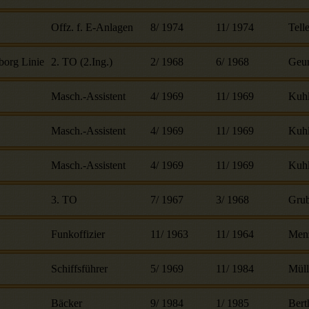
Offz. f. E-Anlagen
8
/
1974
11
/
1974
Telle
borg Linie
2. TO (2.Ing.)
2
/
1968
6
/
1968
Geur
Masch.-Assistent
4
/
1969
11
/
1969
Kuh
Masch.-Assistent
4
/
1969
11
/
1969
Kuh
Masch.-Assistent
4
/
1969
11
/
1969
Kuh
3. TO
7
/
1967
3
/
1968
Gru
Funkoffizier
11
/
1963
11
/
1964
Men
Schiffsführer
5
/
1969
11
/
1984
Müll
Bäcker
9
/
1984
1
/
1985
Bert