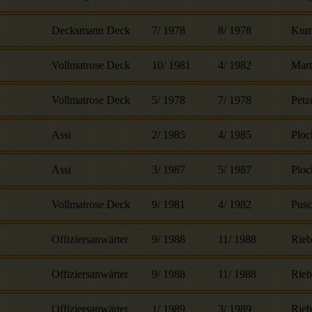
Decksmann Deck
7
/
1978
8
/
1978
Kum
Vollmatrose Deck
10
/
1981
4
/
1982
Mart
Vollmatrose Deck
5
/
1978
7
/
1978
Petz
Assi
2
/
1985
4
/
1985
Ploc
Assi
3
/
1987
5
/
1987
Ploc
Vollmatrose Deck
9
/
1981
4
/
1982
Pus
Offiziersanwärter
9
/
1988
11
/
1988
Rie
Offiziersanwärter
9
/
1988
11
/
1988
Rie
Offiziersanwärter
1
/
1989
3
/
1989
Rie