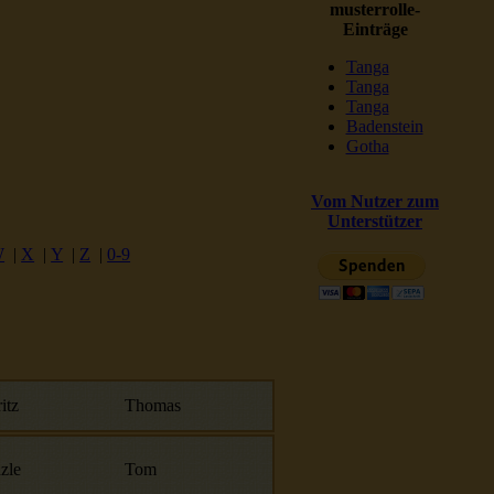
musterrolle-
Einträge
Tanga
Tanga
Tanga
Badenstein
Gotha
Vom Nutzer zum
Unterstützer
W
|
X
|
Y
|
Z
|
0-9
itz
Thomas
zle
Tom