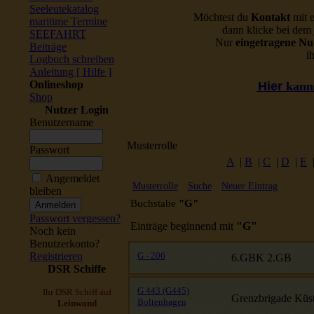
Seeleutekatalog
Möchtest du
Kontakt
mit 
maritime Termine
dann klicke bei dem 
SEEFAHRT
Nur
eingetragene Nu
Beiträge
i
Logbuch schreiben
Anleitung [ Hilfe ]
Onlineshop
Hier
kanns
Shop
Nutzer Login
Benutzername
Musterrolle
Passwort
A
|
B
|
C
|
D
|
E
Angemeldet
Musterrolle
Suche
Neuer Eintrag
bleiben
Buchstabe
"G"
Passwort vergessen?
Einträge beginnend mit
"G"
Noch kein
Benutzerkonto?
Registrieren
G - 206
6.GBK 2.GB
DSR Schiffe
G 443 (G445)
Ihr DSR Schiff auf
Grenzbrigade Küs
Boltenhagen
Leinwand