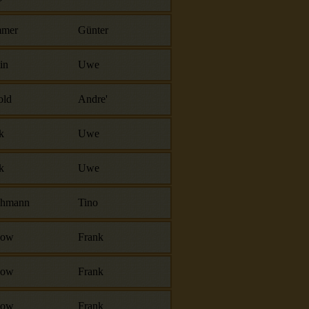
mer
Günter
in
Uwe
old
Andre'
k
Uwe
k
Uwe
chmann
Tino
bow
Frank
bow
Frank
bow
Frank