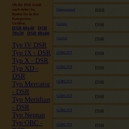
Ob Ihr DSR Schiff
auch dabei ist,
Gänsegrund
BBB
finden Sie in den
Kategorien.
Größen:
Görlitz
DSR
DSR 60x40
DSR
70x50
DSR 80x60
Görlitz
DSR
Typ IV DSR
Typ IX - DSR
GÖRLITZ
DSR
Typ X - DSR
Typ XD -
GÖRLITZ
DSR
DSR
GÖRLITZ
DSR
Typ Mercator
- DSR
GÖRLITZ
DSR
Typ Meridian
- DSR
GÖRLITZ
DSR
Typ Neptun
Typ OBC -
GÖRLITZ
DSR