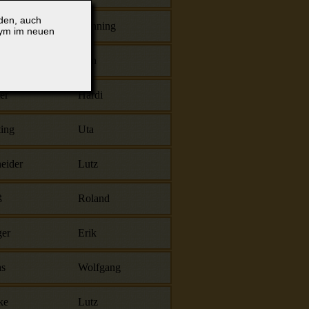
lden, auch
ler
Henning
nym im neuen
ichtenberg
Jörn
er
Hardi
ing
Uta
eider
Lutz
ß
Roland
er
Erik
s
Wolfgang
ke
Lutz