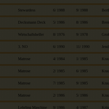
Stewardess
6
/
1988
9
/
1988
Bert
Decksmann Deck
5
/
1986
8
/
1986
Bre
Wirtschaftshelfer
8
/
1976
9
/
1978
Gro
3. NO
6
/
1990
11
/
1990
Jend
Matrose
4
/
1984
1
/
1985
Krau
Matrose
2
/
1985
6
/
1985
Krau
Matrose
7
/
1985
9
/
1985
Krau
Matrose
2
/
1986
5
/
1986
Krau
Lehrling Maschine
9
/
1986
4
/
1987
Krüg