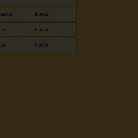
backer
thomas
tze
Patrick
tze
Patrick