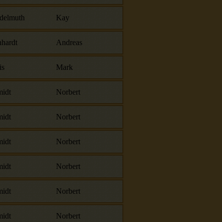
delmuth
Kay
hardt
Andreas
is
Mark
idt
Norbert
idt
Norbert
idt
Norbert
idt
Norbert
idt
Norbert
idt
Norbert