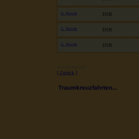
G. Weerth
DSR
G. Weerth
DSR
G. Weerth
DSR
Powered by
Sigsiu.NET
[ Zurück ]
Traumkreuzfahrten...