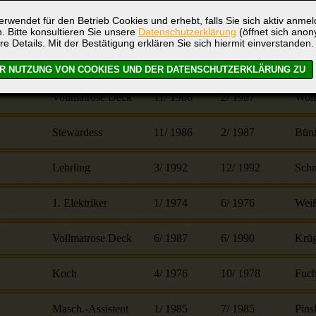
rwendet für den Betrieb Cookies und erhebt, falls Sie sich aktiv anme
Vollmatrose Deck
6
/
1987
9
/
1990
Muel
. Bitte konsultieren Sie unsere
Datenschutzerklärung
(öffnet sich ano
re Details. Mit der Bestätigung erklären Sie sich hiermit einverstanden.
Vollmatrose Deck
6
/
1987
2
/
1989
Schw
Vollmatrose Deck
11
/
1986
2
/
1987
Wolt
Stewardess
11
/
1986
2
/
1987
Bünt
Lehrling
3
/
1992
12
/
1992
Schn
1. Elektriker
1
/
1974
6
/
1976
Wei
Vollmatrose Deck
6
/
1987
6
/
1990
Krüg
Koch
4
/
1976
10
/
1978
Fuch
Masch.-Assistent
1
/
1985
7
/
1985
Pins