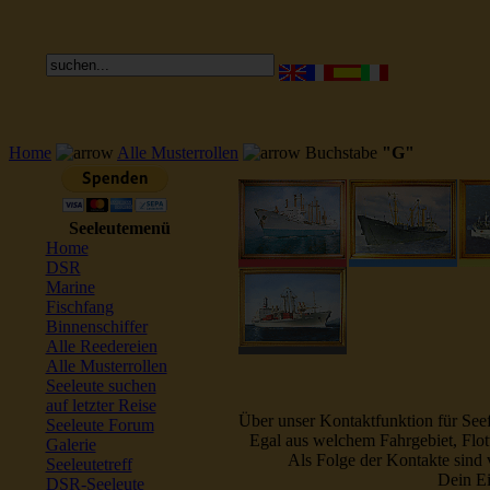
Home
Alle Musterrollen
Buchstabe
"G"
Seeleutemenü
Home
DSR
Marine
Fischfang
Binnenschiffer
Alle Reedereien
Alle Musterrollen
Seeleute suchen
auf letzter Reise
Über unser Kontaktfunktion für Seef
Seeleute Forum
Egal aus welchem Fahrgebiet, Flott
Galerie
Als Folge der Kontakte sind 
Seeleutetreff
Dein Ei
DSR-Seeleute