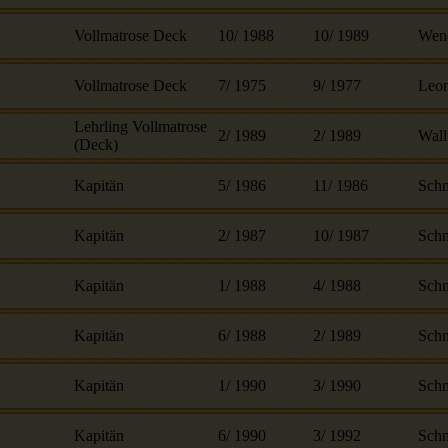
Vollmatrose Deck
10
/
1988
10
/
1989
Wen
Vollmatrose Deck
7
/
1975
9
/
1977
Leon
Lehrling Vollmatrose
2
/
1989
2
/
1989
Wall
(Deck)
Kapitän
5
/
1986
11
/
1986
Schm
Kapitän
2
/
1987
10
/
1987
Schm
Kapitän
1
/
1988
4
/
1988
Schm
Kapitän
6
/
1988
2
/
1989
Schm
Kapitän
1
/
1990
3
/
1990
Schm
Kapitän
6
/
1990
3
/
1992
Schm