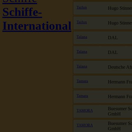
Taifun
Schiffe-
Hugo Stinne
International
Taifun
Hugo Stinne
Talana
DAL
Talana
DAL
Talana
Deutsche Afr
Tamara
Hermann Fr
Tamara
Hermann Fr
Buesumer Sch
TAMORA
GmbH
Buesumer Sch
TAMORA
GmbH