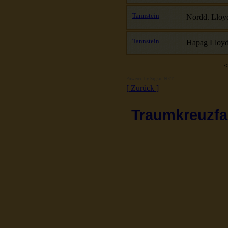
Tannstein
Nordd. Lloy
Tannstein
Hapag Lloy
<
Powered by
Sigsiu.NET
[ Zurück ]
Traumkreuzfah