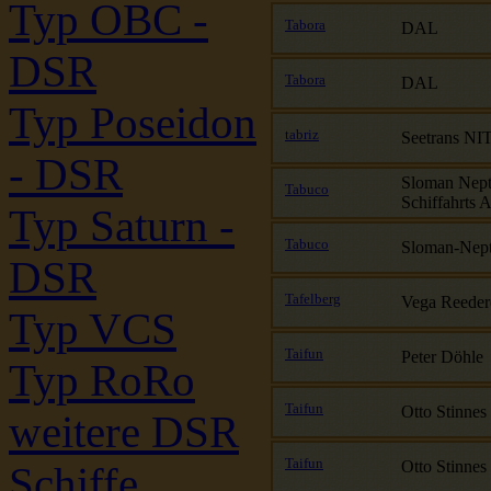
Typ OBC -
Tabora
DAL
DSR
Tabora
DAL
Typ Poseidon
tabriz
Seetrans NI
- DSR
Sloman Nep
Tabuco
Schiffahrts 
Typ Saturn -
Tabuco
Sloman-Nep
DSR
Tafelberg
Vega Reeder
Typ VCS
Taifun
Peter Döhle
Typ RoRo
Taifun
Otto Stinnes
weitere DSR
Taifun
Otto Stinnes
Schiffe