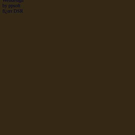
dsr Seeleute und Schiffsbil
Hochseefischer im Ship Se
Fiko Handelsflotte der DD
Seefahrt und Seeleute fï¿œr
Seerederei Rostock Reedere
See
Musterrolle-online: die See
Reedereien Marine Binnensc