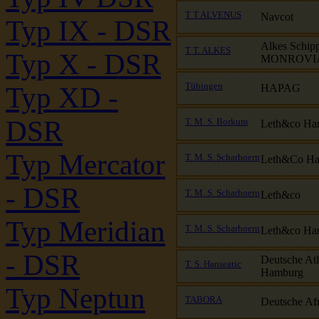
T T ALVENUS
Navcot
Typ IX - DSR
Alkes Schip
T T. ALKES
Typ X - DSR
MONROVIA
Tübingen
Typ XD -
HAPAG
DSR
T. M. S. Borkum
Leth&co Ha
Typ Mercator
T. M. S. Scharhoern
Leth&Co H
- DSR
T. M. S. Scharhoern
Leth&co
Typ Meridian
T. M. S. Scharhoern
Leth&co Ha
- DSR
Deutsche Atl
T. S. Hanseatic
Hamburg
Typ Neptun
TABORA
Deutsche Afr