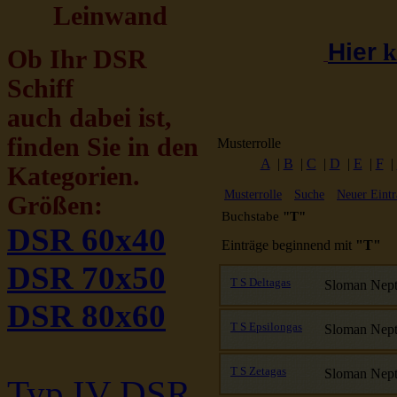
Leinwand
Hier
k
Ob Ihr DSR
Schiff
auch dabei ist,
finden Sie in den
Musterrolle
A
|
B
|
C
|
D
|
E
|
F
|
Kategorien.
Musterrolle
Suche
Neuer Eintr
Größen:
Buchstabe
"T"
DSR 60x40
Einträge beginnend mit
"T"
DSR 70x50
T S Deltagas
Sloman Nep
DSR 80x60
T S Epsilongas
Sloman Nep
T S Zetagas
Sloman Nep
Typ IV DSR