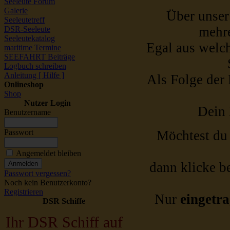
Seeleute Forum
Galerie
Über unser
Seeleutetreff
mehre
DSR-Seeleute
Seeleutekatalog
Egal aus welch
maritime Termine
SEEFAHRT Beiträge
Logbuch schreiben
Anleitung [ Hilfe ]
Als Folge der 
Onlineshop
Shop
Nutzer Login
Dein 
Benutzername
Passwort
Möchtest d
Angemeldet bleiben
dann klicke b
Passwort vergessen?
Noch kein Benutzerkonto?
Registrieren
Nur
eingetr
DSR Schiffe
Ihr DSR Schiff auf