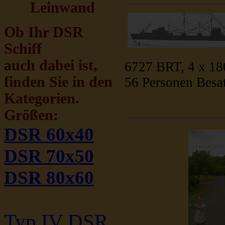
Leinwand
Ob Ihr DSR
Schiff
auch dabei ist,
6727 BRT, 4 x 18
finden Sie in den
56 Personen Besa
Kategorien.
Größen:
DSR 60x40
DSR 70x50
DSR 80x60
Typ IV DSR