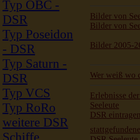
Typ OBC -
Bilder von Se
DSR
Bilder von See
Typ Poseidon
Bilder 2005-
- DSR
Typ Saturn -
Wer weiß wo da
DSR
Typ VCS
Erlebnisse de
Seeleute
Typ RoRo
DSR eintrage
weitere DSR
stattgefunden
Schiffe
DSR Seeleute 