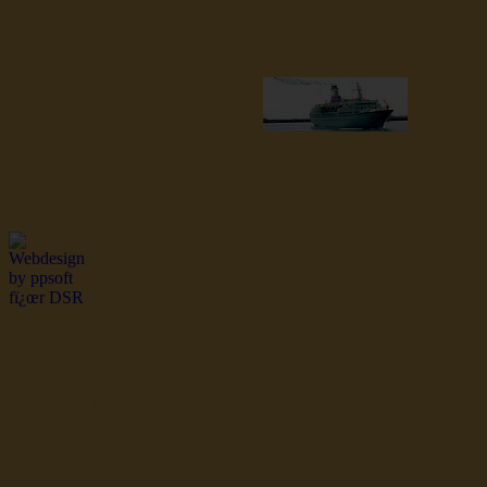
dsr Seeleute und Schiffsbil
Hochseefischer im Ship Se
Fiko Handelsflotte der DD