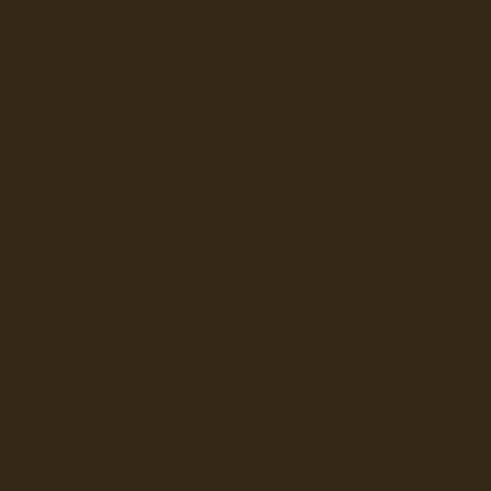
Seefahrt und Seeleute fï¿œr
Seerederei Rostock Reedere
See
Musterrolle-online: die See
Reedereien Marine Binnensc
Schiffsbilder
sitemap DSR-H