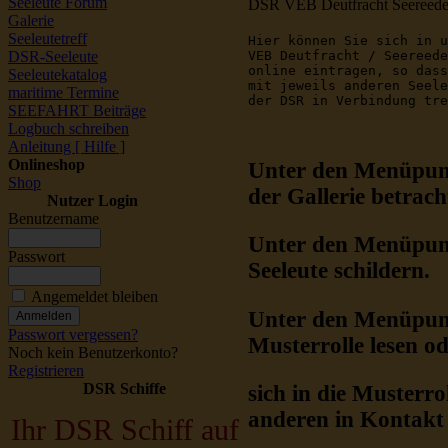
Seeleute Forum
DSR VEB Deutfracht Seereede
Galerie
Seeleutetreff
Hier können Sie sich in u
DSR-Seeleute
VEB Deutfracht / Seereede
online eintragen, so dass
Seeleutekatalog
mit jeweils anderen Seele
maritime Termine
der DSR in Verbindung tre
SEEFAHRT Beiträge
Logbuch schreiben
Anleitung [ Hilfe ]
Onlineshop
Unter den Menüpu
Shop
der Gallerie betrach
Nutzer Login
Benutzername
Unter den Menüpu
Passwort
Seeleute schildern.
Angemeldet bleiben
Unter den Menüpu
Passwort vergessen?
Musterrolle lesen o
Noch kein Benutzerkonto?
Registrieren
DSR Schiffe
sich in die Musterr
anderen in Kontakt 
Ihr DSR Schiff auf