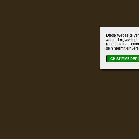
Diese Webseite verw
anmelden, auch per
(öffnet sich anonym
sich hiermit einver