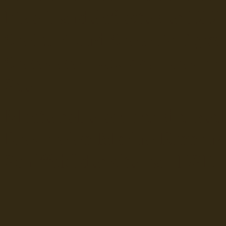
Fiko Handelsflotte der DD
Seefahrt und Seeleute fï¿œr
Seerederei Rostock Reedere
See
Musterrolle-online: die See
Reedereien Marine Binnensc
Schiffsbilder
sitemap DSR-H