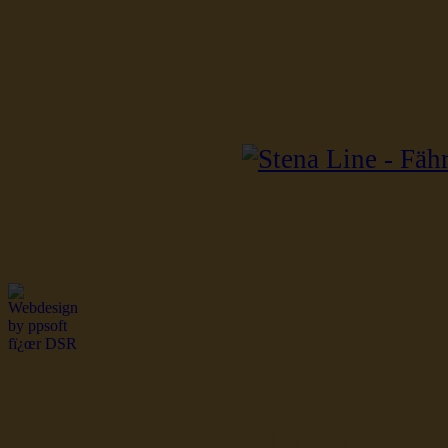
dsr Seeleute und Schiffsbil
Hochseefischer im Ship Se