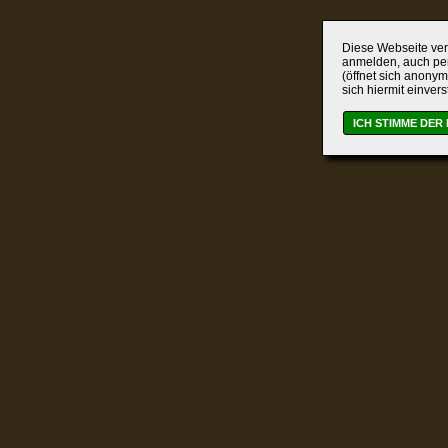
Diese Webseite verw
anmelden, auch per
(öffnet sich anonym
sich hiermit einver