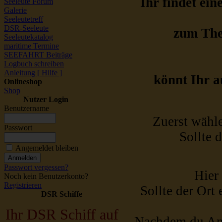
Ihr findet ei
Seeleute Forum
Galerie
Seeleutetreff
DSR-Seeleute
zum Them
Seeleutekatalog
maritime Termine
SEEFAHRT Beiträge
Logbuch schreiben
Anleitung [ Hilfe ]
könnt Ihr a
Onlineshop
Shop
Nutzer Login
Benutzername
Zuerst wähle
Passwort
Sollte 
Angemeldet bleiben
Passwort vergessen?
Hier
Noch kein Benutzerkonto?
Registrieren
Sollte der Ort
DSR Schiffe
Ihr DSR Schiff auf
Nachdem du Anf