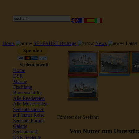
Home
SEEFAHRT Beiträge
News
Latest
Seeleutemenü
Home
DSR
Marine
Fischfang
Binnenschiffer
Alle Reedereien
Alle Musterrollen
Seeleute suchen
auf letzter Reise
Förderer der Seefahrt
Seeleute Forum
Galerie
Vom Nutzer zum Unterstützer 
Seeleutetreff
DSR-Seeleute