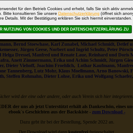
rwendet für den Betrieb Cookies und erhebt, falls Sie sich aktiv anme
. Bitte konsultieren Sie unsere
Datenschutzerklärung
(öffnet sich ano
re Details. Mit der Bestätigung erklären Sie sich hiermit einverstanden.
eeleute mit
besonderen Dank bereits genutzt:
und Marion Förster, Alfred Doubrawa, Erhard Gratop, Karl-Hei
Ruttkowski, Dietmar und Brigitt Cielek, Robert Schneider, Gerhar
mann, Bernd Stoewhase, Karl Zunabel, Michael Schmidt, Detlef u
emesser, Jürgen Geese, Norbert und Ingrid Schultz, Peter Pörsc
d Helga Dressel, Manfred und Renate Laue, Reinhard und Doris 
Jafra, Anett Zimmermann, Erika und Achim Schmidt, Jürgen Gies
ler, Dieter Viehoff, Joachim Froehlich, Lothar Kaufmann, Manfr
mone Tannenberg, Lutz Mohr, Klaus Moellmann, Arno Banowski, 
eth, Steffen Rohmahn, Dieter Lohse, Erika und Wolfgang Schaefer,
icher wird der eine oder andere, oder auch Verein sich hier integrieren
DER der uns ab jetzt Unterstützt erhält als Dankeschön, eines un
ebook´s Geschichten aus der Backskiste -
zum Download -
Dazu gebt ihr bei der Bestellung, Spende 2022 an.
Der Download wird dann
kostenfrei
freigeschaltet.