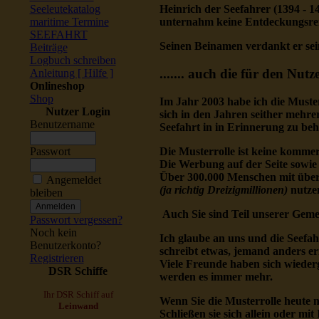
Seeleutekatalog
Heinrich der Seefahrer (1394 - 
maritime Termine
unternahm keine Entdeckungsrei
SEEFAHRT
Seinen Beinamen verdankt er sei
Beiträge
Logbuch schreiben
....... auch die für den Nut
Anleitung [ Hilfe ]
Onlineshop
Shop
Im Jahr 2003 habe ich die Muster
Nutzer Login
sich in den Jahren seither mehr
Benutzername
Seefahrt in in Erinnerung zu beh
Die Musterrolle ist keine kommerz
Passwort
Die Werbung auf der Seite sowie 
Über 300.000 Menschen mit über
Angemeldet
(ja richtig Dreizigmillionen)
nutzen
bleiben
Auch Sie sind Teil unserer Geme
Passwort vergessen?
Noch kein
Ich glaube an uns und die Seefahr
Benutzerkonto?
schreibt etwas, jemand anders er
Registrieren
Viele Freunde haben sich wiederg
DSR Schiffe
werden es immer mehr.
Ihr DSR Schiff auf
Wenn Sie die Musterrolle heute n
Leinwand
Schließen sie sich allein oder mi