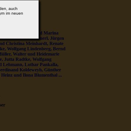
lden, auch
nym im neuen
nz Gubick, Bernd und Marina
d und Hannelore Lehnerl, Jürgen
nd Christina Meinhardt, Renate
hke, Wolfgang Lindenberg, Bernd
Müller, Walter und Heidemarie
e, Jutta Radtke, Wolfgang
ed Lehmann, Lothar Pankalla,
Ferdinand Koldeweyh, Günther
 Heinz und Ilona Blumenthal ...
.
ser