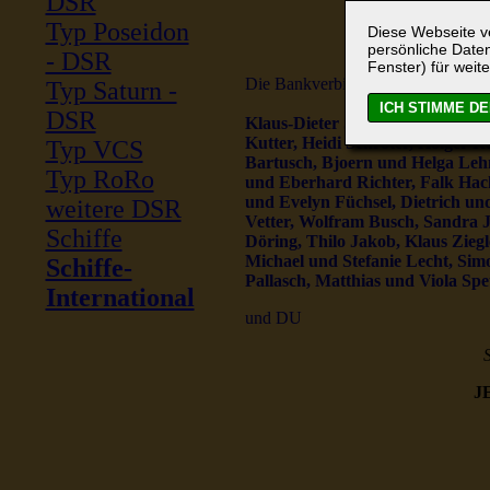
DSR
Typ Poseidon
Diese Webseite ve
persönliche Daten
- DSR
Fenster) für weite
Die Bankverbindung haben diese S
Typ Saturn -
DSR
Klaus-Dieter Sommer, Reinhard 
Kutter, Heidi Schröter, Holger 
Typ VCS
Bartusch, Bjoern und Helga Leh
Typ RoRo
und Eberhard Richter, Falk Hack
und Evelyn Füchsel, Dietrich un
weitere DSR
Vetter, Wolfram Busch, Sandra 
Schiffe
Döring, Thilo Jakob, Klaus Zieg
Michael und Stefanie Lecht, Si
Schiffe-
Pallasch, Matthias und Viola Sp
International
und DU
S
JE