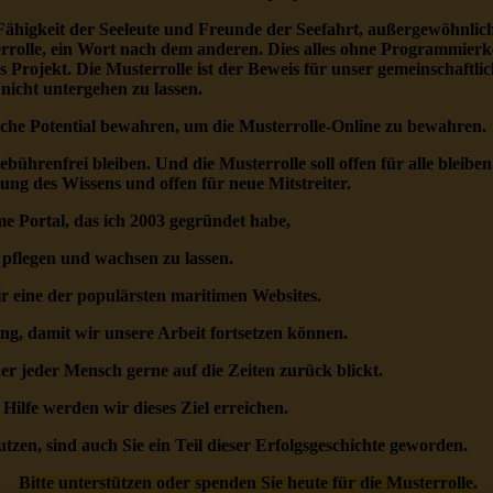
 Fähigkeit der Seeleute und Freunde der Seefahrt, außergewöhnli
errolle, ein Wort nach dem anderen. Dies alles ohne Programmierk
 Projekt. Die Musterrolle ist der Beweis für unser gemeinschaftlic
nicht untergehen zu lassen.
iche Potential bewahren, um die Musterrolle-Online zu bewahren.
ebührenfrei bleiben. Und die Musterrolle soll offen für alle bleiben
ung des Wissens und offen für neue Mitstreiter.
me Portal, das ich 2003 gegründet habe,
 pflegen und wachsen zu lassen.
r eine der populärsten maritimen Websites.
ung, damit wir unsere Arbeit fortsetzen können.
 der jeder Mensch gerne auf die Zeiten zurück blickt.
 Hilfe werden wir dieses Ziel erreichen.
utzen, sind auch Sie ein Teil dieser Erfolgsgeschichte geworden.
Bitte unterstützen oder spenden Sie heute für die Musterrolle.