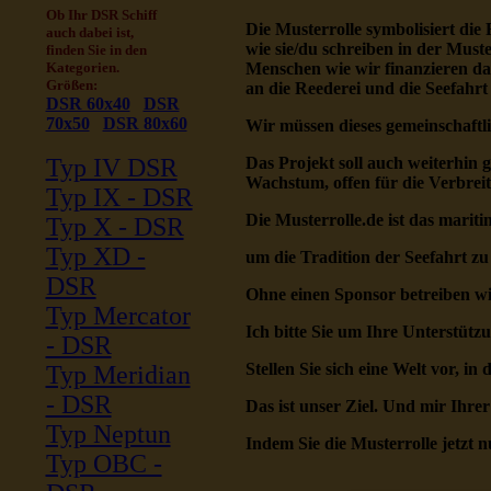
Ob Ihr DSR Schiff
Die Musterrolle symbolisiert die
auch dabei ist,
wie sie/du schreiben in der Must
finden Sie in den
Menschen wie wir finanzieren das
Kategorien.
Größen:
an die Reederei und die Seefahrt 
DSR 60x40
DSR
70x50
DSR 80x60
Wir müssen dieses gemeinschaftl
Das Projekt soll auch weiterhin g
Typ IV DSR
Wachstum, offen für die Verbreit
Typ IX - DSR
Die Musterrolle.de ist das mariti
Typ X - DSR
Typ XD -
um die Tradition der Seefahrt zu
DSR
Ohne einen Sponsor betreiben wi
Typ Mercator
Ich bitte Sie um Ihre Unterstütz
- DSR
Stellen Sie sich eine Welt vor, in
Typ Meridian
- DSR
Das ist unser Ziel. Und mir Ihrer
Typ Neptun
Indem Sie die Musterrolle jetzt n
Typ OBC -