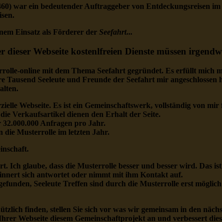
1460) war ein bedeutender Auftraggeber von Entdeckungsreisen im 
sen.
nem Einsatz als Förderer der
Seefahrt
...
zer dieser Webseite kostenlfreien Dienste müssen irgendw
rolle-online mit dem Thema Seefahrt gegründet. Es erfüllt mich m
ere Tausend Seeleute und Freunde der Seefahrt mir angeschlossen 
alten.
ielle Webseite. Es ist ein Gemeinschaftswerk, vollständig von mir f
die Verkaufsartikel dienen den Erhalt der Seite.
 32.000.000 Anfragen pro Jahr.
 die Musterrolle im letzten Jahr.
inschaft.
t. Ich glaube, dass die Musterrolle besser und besser wird. Das ist
innert sich antwortet oder nimmt mit ihm Kontakt auf.
efunden, Seeleute Treffen sind durch die Musterrolle erst möglic
ützlich finden, stellen Sie sich vor was wir gemeinsam in den näch
t Ihrer Webseite diesem Gemeinschaftprojekt an und verbessert dies