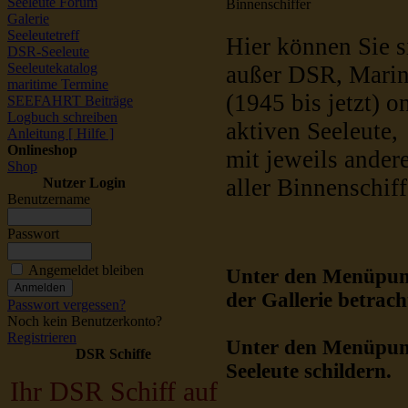
Seeleute Forum
Binnenschiffer
Galerie
Seeleutetreff
Hier können Sie s
DSR-Seeleute
Seeleutekatalog
außer DSR, Marine
maritime Termine
(1945 bis jetzt) o
SEEFAHRT Beiträge
Logbuch schreiben
aktiven Seeleute,
Anleitung [ Hilfe ]
Onlineshop
mit jeweils ander
Shop
aller Binnenschif
Nutzer Login
Benutzername
Passwort
Angemeldet bleiben
Unter den Menüpu
der Gallerie betrac
Passwort vergessen?
Noch kein Benutzerkonto?
Registrieren
Unter den Menüpu
DSR Schiffe
Seeleute schildern.
Ihr DSR Schiff auf