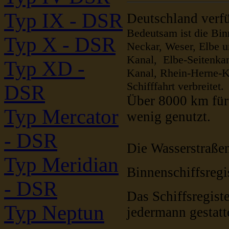
Typ IX - DSR
Deutschland verfü
Bedeutsam ist die Bin
Typ X - DSR
Neckar, Weser, Elbe u
Kanal, Elbe-Seitenka
Typ XD -
Kanal, Rhein-Herne-K
Schifffahrt verbreitet.
DSR
Über 8000 km für 
Typ Mercator
wenig genutzt.
- DSR
Die Wasserstraßen
Typ Meridian
Binnenschiffsregi
- DSR
Das Schiffsregister
Typ Neptun
jedermann gestatt