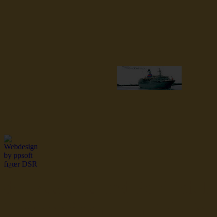
dsr Seeleute und Schiffsbil
Hochseefischer im Ship Se