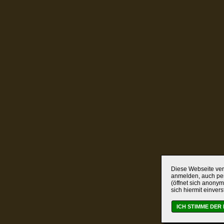
Diese Webseite verw
anmelden, auch per
(öffnet sich anonym
sich hiermit einver