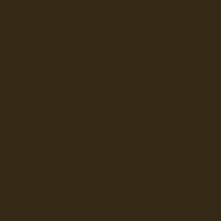
Fiko Handelsflotte der DD
Seefahrt und Seeleute fï¿œr
Seerederei Rostock Reedere
See
Musterrolle-online: die See
Reedereien Marine Binnensc
Schiffsbilder
sitemap DSR-H