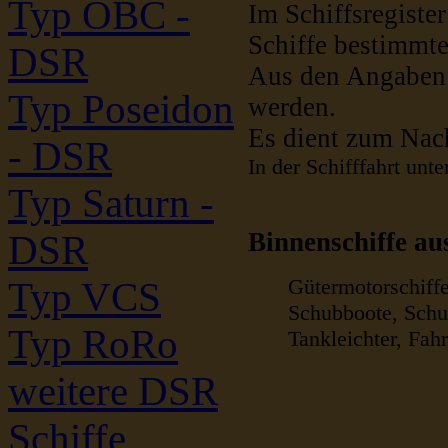
Typ OBC -
Im Schiffsregiste
Schiffe bestimmte
DSR
Aus den Angaben i
Typ Poseidon
werden.
Es dient zum Nac
- DSR
In der Schifffahrt unt
Typ Saturn -
Binnenschiffe au
DSR
Gütermotorschiff
Typ VCS
Schubboote, Schu
Typ RoRo
Tankleichter, Fah
weitere DSR
Schiffe