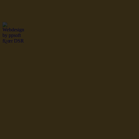
dsr Seeleute und Schiffsbil
Hochseefischer im Ship Se
Fiko Handelsflotte der DD
Seefahrt und Seeleute fï¿œr
Seerederei Rostock Reedere
See