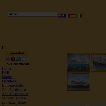
Reederei Seeleute Schiffsbilder
Home
Seeleutemenü
Home
DSR
Marine
Fischfang
Binnenschiffer
Alle Reedereien
Alle Musterrollen
Seeleute suchen
auf letzter Reise