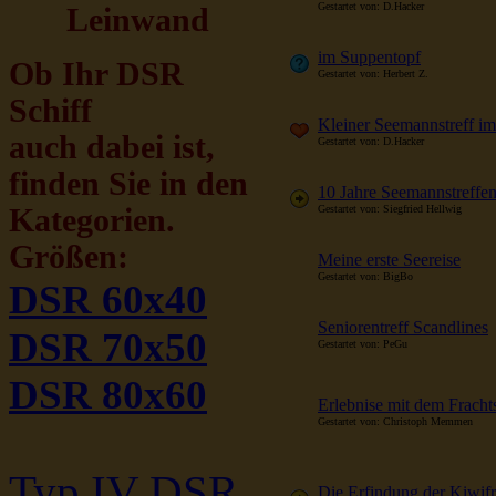
Gestartet von: D.Hacker
Leinwand
im Suppentopf
Ob Ihr DSR
Gestartet von: Herbert Z.
Schiff
Kleiner Seemannstreff i
auch dabei ist,
Gestartet von: D.Hacker
finden Sie in den
10 Jahre Seemannstreffe
Kategorien.
Gestartet von: Siegfried Hellwig
Größen:
Meine erste Seereise
Gestartet von: BigBo
DSR 60x40
Seniorentreff Scandlines
DSR 70x50
Gestartet von: PeGu
DSR 80x60
Erlebnise mit dem Frachts
Gestartet von: Christoph Memmen
Typ IV DSR
Die Erfindung der Kiwif