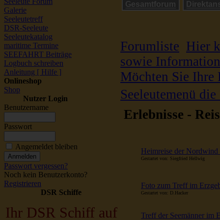
Seeleute Forum
Gesamtforum
Direktan
Galerie
Seeleutetreff
DSR-Seeleute
Seeleutekatalog
Forumliste
Hier 
maritime Termine
SEEFAHRT Beiträge
sowie Informatio
Logbuch schreiben
Anleitung [ Hilfe ]
Möchten Sie Ihre E
Onlineshop
Shop
Seeleutemenü die 
Nutzer Login
Benutzername
Erlebnisse - Reis
Passwort
Angemeldet bleiben
Heimreise der Nordwind 
Gestartet von: Siegfried Hellwig
Passwort vergessen?
Noch kein Benutzerkonto?
Registrieren
Foto zum Treff im Erzge
DSR Schiffe
Gestartet von: D.Hacker
Ihr DSR Schiff auf
Treff der Seemänner im 