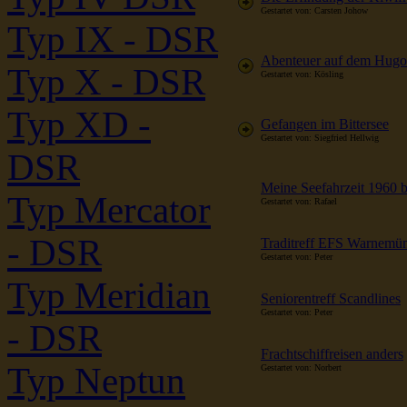
Gestartet von: Carsten Johow
Typ IX - DSR
Abenteuer auf dem Hugo
Typ X - DSR
Gestartet von: Kösling
Typ XD -
Gefangen im Bittersee
Gestartet von: Siegfried Hellwig
DSR
Meine Seefahrzeit 1960 
Typ Mercator
Gestartet von: Rafael
- DSR
Traditreff EFS Warnemü
Gestartet von: Peter
Typ Meridian
Seniorentreff Scandlines
Gestartet von: Peter
- DSR
Frachtschiffreisen anders
Typ Neptun
Gestartet von: Norbert