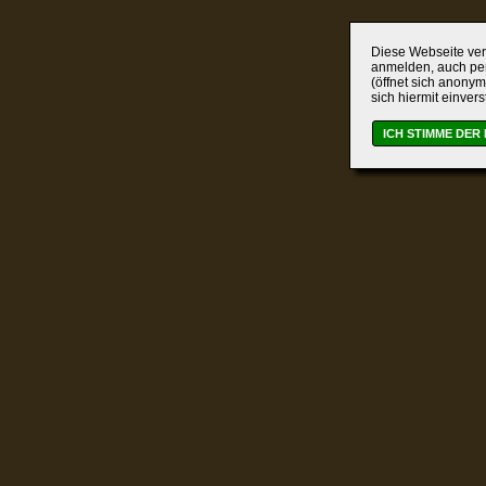
Diese Webseite verw
anmelden, auch per
(öffnet sich anonym
sich hiermit einver