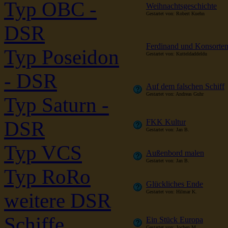
Typ OBC -
Weihnachtsgeschichte
Gestartet von: Robert Kuehn
DSR
Ferdinand und Konsorte
Typ Poseidon
Gestartet von: Kutteldaddeldu
- DSR
Auf dem falschen Schiff
Gestartet von: Andreas Guhr
Typ Saturn -
DSR
FKK Kultur
Gestartet von: Jan B.
Typ VCS
Außenbord malen
Gestartet von: Jan B.
Typ RoRo
Glückliches Ende
Gestartet von: Hilmar K.
weitere DSR
Schiffe
Ein Stück Europa
Gestartet von: Jochen M.