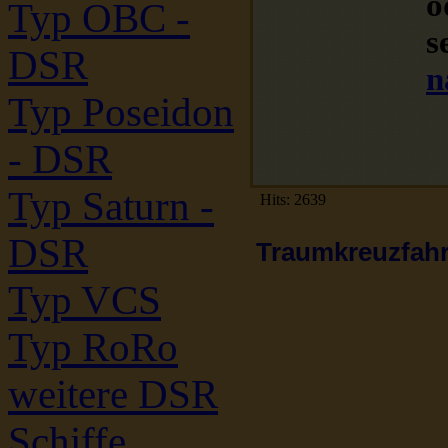
o
Typ OBC -
s
DSR
n
Typ Poseidon
- DSR
Typ Saturn -
Hits: 2639
DSR
Traumkreuzfahrt
Typ VCS
Typ RoRo
weitere DSR
Schiffe