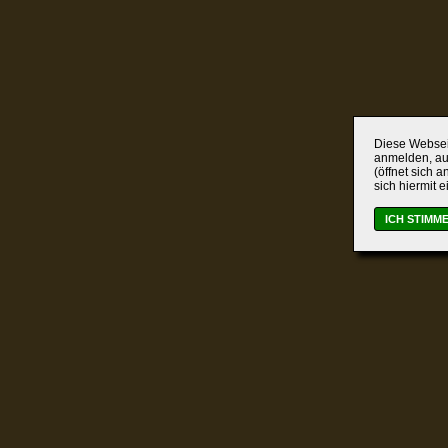
Diese Webseit
anmelden, auc
(öffnet sich 
sich hiermit 