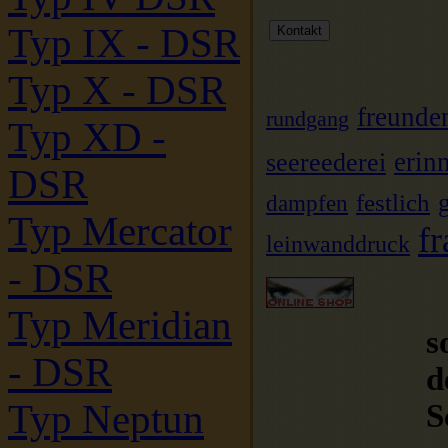
Typ IX - DSR
Typ X - DSR
freunde
rundgang
Typ XD -
erin
seereederei
DSR
festlich
dampfen
Typ Mercator
fr
leinwanddruck
- DSR
Typ Meridian
s
- DSR
d
Typ Neptun
S