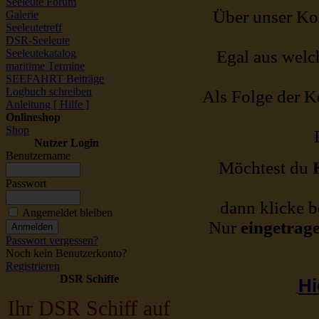
Seeleute Forum
Über unser Kon
Galerie
Seeleutetreff
DSR-Seeleute
Seeleutekatalog
Egal aus welch
maritime Termine
SEEFAHRT Beiträge
Logbuch schreiben
Als Folge der Ko
Anleitung [ Hilfe ]
Onlineshop
Shop
Nutzer Login
Benutzername
Möchtest du
Passwort
dann klicke b
Angemeldet bleiben
Nur
eingetrag
Passwort vergessen?
Noch kein Benutzerkonto?
Registrieren
DSR Schiffe
Hi
Ihr DSR Schiff auf