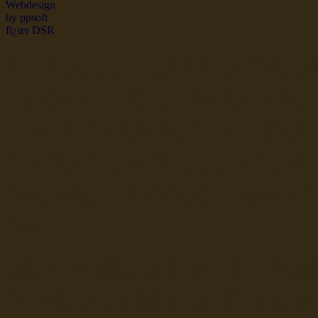
dsr Seeleute und Schiffsbil
Hochseefischer im Ship Se
Fiko Handelsflotte der DD
Seefahrt und Seeleute fï¿œr
Seerederei Rostock Reedere
See
Musterrolle-online: die See
Reedereien Marine Binnensc