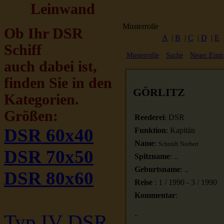
Leinwand
Musterrolle
Ob Ihr DSR
A
|
B
|
C
|
D
|
E
Schiff
Musterrolle
Suche
Neuer Eintr
auch dabei ist,
finden Sie in den
GÖRLITZ
Kategorien.
Größen:
Reederei
:
DSR
DSR 60x40
Funktion
:
Kapitän
Name
:
Schmidt
Norbert
DSR 70x50
Spitzname
:
..
Geburtsname
:
..
DSR 80x60
Reise
:
1
/
1990
-
3
/
1990
Kommentar
:
..
Typ IV DSR