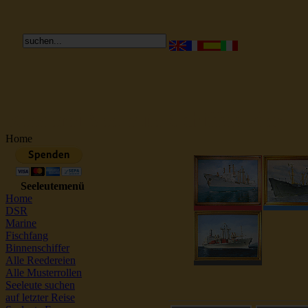
Reederei Seeleute Schiffsbilder
Home
Seeleutemenü
Home
DSR
Marine
Fischfang
Binnenschiffer
Alle Reedereien
Alle Musterrollen
Seeleute suchen
auf letzter Reise