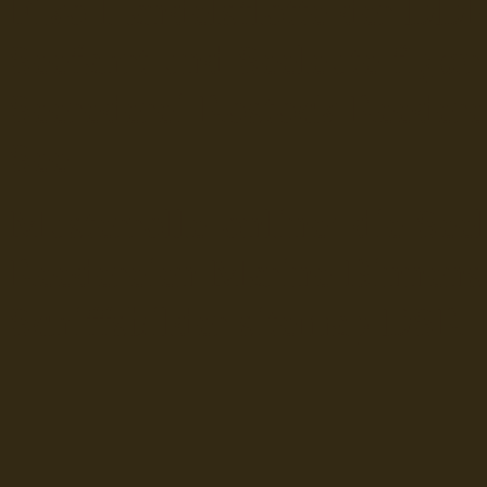
Fiko Handelsflotte der DD
Seefahrt und Seeleute fï¿œr
Seerederei Rostock Reedere
See
Musterrolle-online: die See
Reedereien Marine Binnensc
Schiffsbilder
sitemap DSR-H