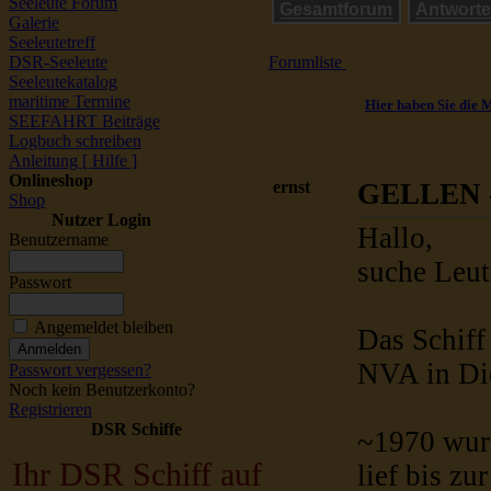
Seeleute Forum
Gesamtforum
Antwort
Galerie
Seeleutetreff
DSR-Seeleute
Forumliste
Seeleutekatalog
maritime Termine
Hier haben Sie die 
SEEFAHRT Beiträge
Logbuch schreiben
Anleitung [ Hilfe ]
Onlineshop
ernst
GELLEN
Shop
Nutzer Login
Hallo,
Benutzername
suche Leut
Passwort
Angemeldet bleiben
Das Schif
NVA in Die
Passwort vergessen?
Noch kein Benutzerkonto?
Registrieren
DSR Schiffe
~1970 wurd
Ihr DSR Schiff auf
lief bis z