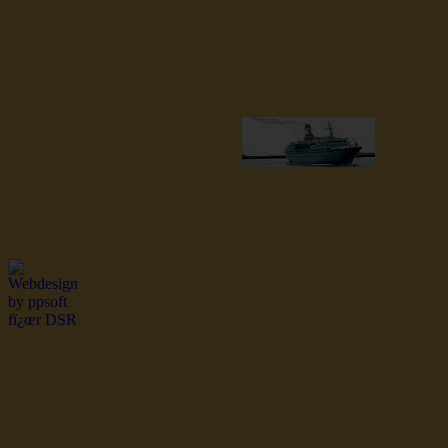
dsr Seeleute und Schiffsbil
Hochseefischer im Ship Se