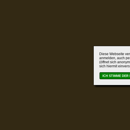
Diese Webseite verw
anmelden, auch per
(öffnet sich anonym
sich hiermit einver