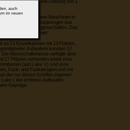
ieselmotoren konnte
eine Leistung von 1
lden, auch
nym im neuen
ser abgegeben.
Je
zwei Maschinen in
hengeschaltet über Kupplungen das
ünstige Manövriereigenschaften.
Das
derte Maschinenma
növer.
ab es 23 Einzelkabinen mit 23 Plätzen,
ngsmitglieder. Außerdem
konnten 12
. Die Mann­
schaftsmesse verfügte über
it 27 Plätzen vorhanden sowie
eine
wimmbassin
(auf Luke V) und eine
teln, Funk- und Funkanlagen und
mit
 an der nur diesen
Schiffen eigenen
 Luke I,
die echteren Aufbauten,
ares Gepräge.