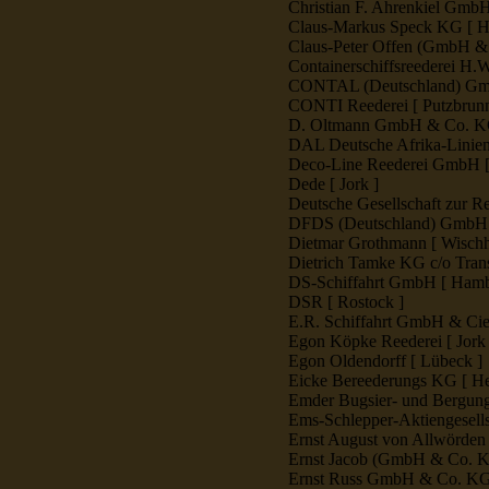
Christian F. Ahrenkiel Gmb
Claus-Markus Speck KG [ Hö
Claus-Peter Offen (GmbH & 
Containerschiffsreederei H.W
CONTAL (Deutschland) Gmb
CONTI Reederei [ Putzbrunn
D. Oltmann GmbH & Co. KG
DAL Deutsche Afrika-Linie
Deco-Line Reederei GmbH [
Dede [ Jork ]
Deutsche Gesellschaft zur R
DFDS (Deutschland) GmbH 
Dietmar Grothmann [ Wischh
Dietrich Tamke KG c/o Tran
DS-Schiffahrt GmbH [ Hamb
DSR [ Rostock ]
E.R. Schiffahrt GmbH & Ci
Egon Köpke Reederei [ Jork 
Egon Oldendorff [ Lübeck ]
Eicke Bereederungs KG [ He
Emder Bugsier- und Bergung
Ems-Schlepper-Aktiengesells
Ernst August von Allwörden 
Ernst Jacob (GmbH & Co. KG
Ernst Russ GmbH & Co. KG