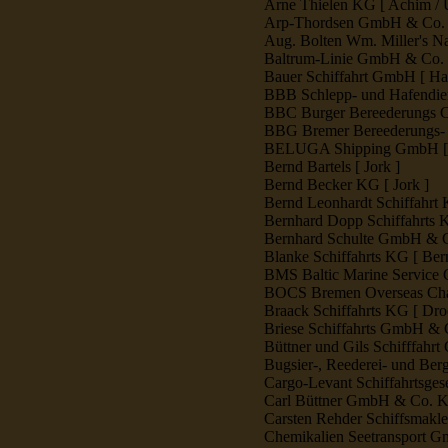
Arne Thielen KG [ Achim / 
Arp-Thordsen GmbH & Co. 
Aug. Bolten Wm. Miller's 
Baltrum-Linie GmbH & Co. 
Bauer Schiffahrt GmbH [ Ha
BBB Schlepp- und Hafendie
BBC Burger Bereederungs C
BBG Bremer Bereederungs- 
BELUGA Shipping GmbH [ 
Bernd Bartels [ Jork ]
Bernd Becker KG [ Jork ]
Bernd Leonhardt Schiffahrt
Bernhard Dopp Schiffahrts 
Bernhard Schulte GmbH & 
Blanke Schiffahrts KG [ Ber
BMS Baltic Marine Service 
BOCS Bremen Overseas Char
Braack Schiffahrts KG [ Dro
Briese Schiffahrts GmbH & 
Büttner und Gils Schifffahr
Bugsier-, Reederei- und Be
Cargo-Levant Schiffahrtsges
Carl Büttner GmbH & Co. K
Carsten Rehder Schiffsmakl
Chemikalien Seetransport 