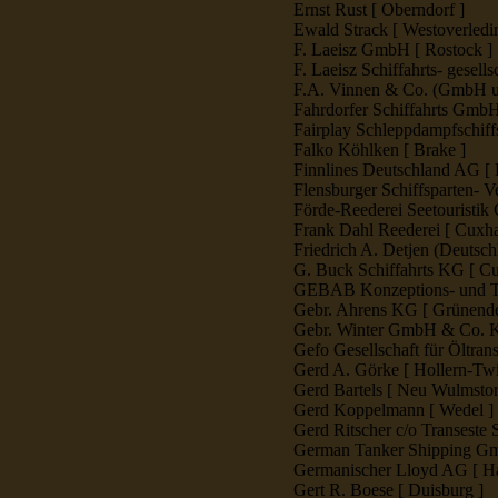
Ernst Rust [ Oberndorf ]
Ewald Strack [ Westoverledi
F. Laeisz GmbH [ Rostock ]
F. Laeisz Schiffahrts- gese
F.A. Vinnen & Co. (GmbH u
Fahrdorfer Schiffahrts Gmb
Fairplay Schleppdampfschif
Falko Köhlken [ Brake ]
Finnlines Deutschland AG [ 
Flensburger Schiffsparten- V
Förde-Reederei Seetouristi
Frank Dahl Reederei [ Cuxh
Friedrich A. Detjen (Deuts
G. Buck Schiffahrts KG [ C
GEBAB Konzeptions- und Tr
Gebr. Ahrens KG [ Grünende
Gebr. Winter GmbH & Co. 
Gefo Gesellschaft für Öltra
Gerd A. Görke [ Hollern-Twie
Gerd Bartels [ Neu Wulmstor
Gerd Koppelmann [ Wedel ]
Gerd Ritscher c/o Transeste
German Tanker Shipping G
Germanischer Lloyd AG [ H
Gert R. Boese [ Duisburg ]