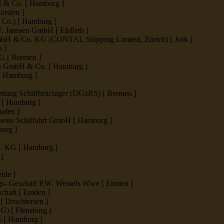
H & Co. [ Hamburg ]
rsten ]
Co.) [ Hamburg ]
. Janssen GmbH [ Elsfleth ]
H & Co. KG (CONTAL Shipping Limited, Zürich) [ Jork ]
 ]
 [ Bremen ]
n GmbH & Co. [ Hamburg ]
 Hamburg ]
ettung Schiffbrüchiger (DGzRS) [ Bremen ]
[ Hamburg ]
afen ]
seste Schiffahrt GmbH [ Hamburg ]
urg ]
e. KG [ Hamburg ]
]
ide ]
s- Geschäft P.W. Wessels Wwe [ Emden ]
chaft [ Emden ]
[ Drochtersen ]
) [ Flensburg ]
 [ Hamburg ]