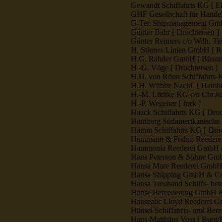
Gewandt Schiffahrts KG [ E
GHF Gesellschaft für Handel
G-Tec Shipmanagement Gmb
Günter Bahr [ Drochtersen ]
Günter Reimers c/o Wilh. Ti
H. Stinnes Linien GmbH [ R
H.G. Rahder GmbH [ Büsum
H.-G. Vöge [ Drochtersen ]
H.H. von Rönn Schiffahrts-K
H.H. Wübbe Nachf. [ Hambu
H.-M. Lüdtke KG c/o Chr.Jür
H.-P. Wegener [ Jork ]
Haack Schiffahrts KG [ Droc
Hamburg Südamerikanische D
Hamm Schiffahrts KG [ Droc
Hammann & Prahm Reederei
Hammonia Reederei GmbH 
Hans Peterson & Söhne Gmb
Hansa Mare Reederei GmbH
Hansa Shipping GmbH & Co
Hansa Treuhand Schiffs- bet
Hanse Bereederung GmbH &
Hanseatic Lloyd Reederei 
Hänsel Schiffahrts- und Be
Hans-Matthäus Voss [ Burg/