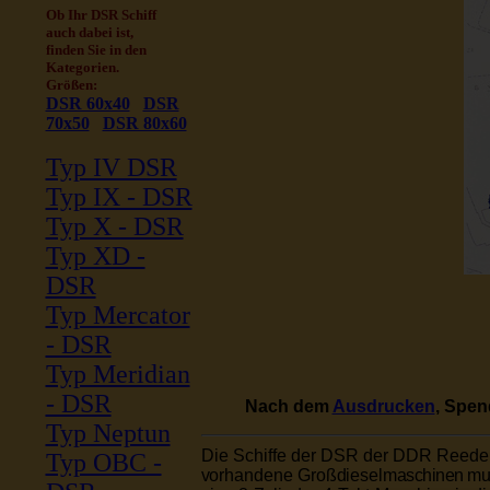
Ob Ihr DSR Schiff
auch dabei ist,
finden Sie in den
Kategorien.
Größen:
DSR 60x40
DSR
70x50
DSR 80x60
Typ IV DSR
Typ IX - DSR
Typ X - DSR
Typ XD -
DSR
Typ Mercator
- DSR
Typ Meridian
- DSR
Nach dem
Ausdrucken
, Spen
Typ Neptun
Die Schiffe der DSR der DDR Reede
Typ OBC -
vorhandene Großdiesel
maschinen mus