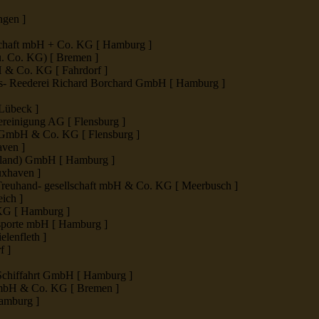
ngen ]
llschaft mbH + Co. KG [ Hamburg ]
. Co. KG) [ Bremen ]
H & Co. KG [ Fahrdorf ]
fs- Reederei Richard Borchard GmbH [ Hamburg ]
Lübeck ]
ereinigung AG [ Flensburg ]
k GmbH & Co. KG [ Flensburg ]
aven ]
chland) GmbH [ Hamburg ]
uxhaven ]
euhand- gesellschaft mbH & Co. KG [ Meerbusch ]
ich ]
KG [ Hamburg ]
nsporte mbH [ Hamburg ]
lenfleth ]
f ]
 Schiffahrt GmbH [ Hamburg ]
mbH & Co. KG [ Bremen ]
amburg ]