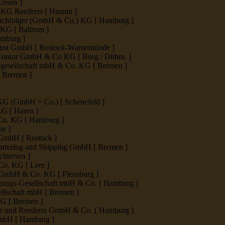
Uesen ]
KG Reederei [ Husum ]
Nachfolger (GmbH & Co.) KG [ Hamburg ]
KG [ Baltrum ]
mburg ]
nst GmbH [ Rostock-Warnemünde ]
ontor GmbH & Co KG [ Burg / Dithm. ]
gesellschaft mbH & Co. KG [ Bremen ]
Bremen ]
 KG (GmbH + Co.) [ Schenefeld ]
KG [ Haren ]
Co. KG [ Hamburg ]
ne ]
GmbH [ Rostock ]
tering and Shipping GmbH [ Bremen ]
chtersen ]
Co. KG [ Leer ]
t GmbH & Co. KG [ Flensburg ]
rgungs-Gesellschaft mbH & Co. [ Hamburg ]
ellschaft mbH [ Bremen ]
G [ Bremen ]
er und Reederei GmbH & Co. [ Hamburg ]
GmbH [ Hamburg ]