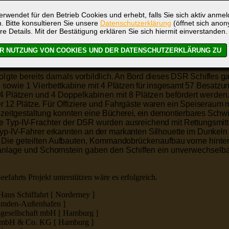
irekt umsteuerbarer Ausfüh
rung mit Aufladung.
Jeder der vier D
rwendet für den Betrieb Cookies und erhebt, falls Sie sich aktiv anme
. Bitte konsultieren Sie unsere
Datenschutzerklärung
(öffnet sich ano
lenleitungen
auf die
Doppelschrauben mit je 4,50 m Durchmes
re Details. Mit der Bestätigung erklären Sie sich hiermit einverstanden.
zwei
Maschinen in Linksausführung und rechtsdrehend, dazwisc
Die Ausführung als Doppelschraubenschiff
gab die Gewähr für g
en zentralen
Fahrstand
ermöglichte rasches Reagieren auf gefor
folgte bereits damals
vorbildlich. An Bord dieses DSR Schiffes g
 sowie 1 Vierbettkabine
mit
4 Plätzen für insgesamt 57 Besatzu
 4 Plätzen
und
4 Doppelkabinen mit 8 Plätzen befördert werden
r 12 Plätze.
Für Offiziere und
Fahrgäste waren ein
Speiseraum m
eizeitgestaltung konnten eine
Bücherei,
ein demontierbares Sch
le Typ-IV-Frachter der DSR wurden
ausreichend mit Rettungsmit
Typ-IV-Fahrer erkannten
an der markanten Silhouette im Dunkeln
 Die geteil
ten Aufbauten, Kommandobrückenaufbau vorne hinter
anlage
und Schornstein
gaben den Schiffen ein unverwechselb
fahrts Projekt unterstützen wäre es erfolgreich.
aus Schiffahrt [ Norderney ]
Emden-Außenhafen ]
tsgesellschaft mbH [ Hamburg ]
GmbH & Co. KG [ Hamburg ]