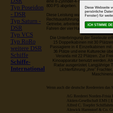
DSR
eine
8-Zylinder-4-Takt-Maschine
in d
800 PS abgeben.
Typ Poseidon
Diese Webseite ve
persönliche Daten
- DSR
Diese Leistung wurde über zwei Wel
Fenster) für weite
Rechtsausführung, linksdrehend
und 
Typ Saturn -
Getriebe,
arbeiteten
auf eine Welle. 
DSR
Fahren der vier Hauptdiesel über ein
Typ VCS
Die Unterbringung der Seeleute
er
Typ RoRo
15 Doppelkabinen mit 30 Plätzen
Passagiere in 4 Einzelkabinen mit
weitere DSR
36 Plätze
und eine Kulturecke
übe
Schiffe
Veranda
mit 22 Plätzen. Zur Fr
Kinoapparatur benutzt werden. Al
Schiffe-
Radar ausgerüstet. Langjährige 
International
Lichterführung „ihre" Frachter.
Maschinen
Wenn auch die deutsche Reedereien das See
AG Reederei Norden-Frisia H
Aktien-Gesellschaft EMS [ 
Alfred C. Toepfer Schiffahr
Alnwick Harmstorf & Co. 