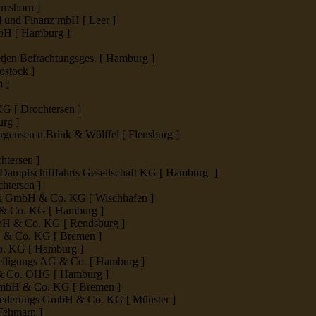
lmshorn ]
 und Finanz mbH [ Leer ]
H [ Hamburg ]
etjen Befrachtungsges. [ Hamburg ]
ostock ]
 ]
G [ Drochtersen ]
rg ]
gensen u.Brink & Wölffel [ Flensburg ]
htersen ]
ampfschifffahrts Gesellschaft KG [ Hamburg ]
htersen ]
 GmbH & Co. KG [ Wischhafen ]
& Co. KG [ Hamburg ]
H & Co. KG [ Rendsburg ]
 & Co. KG [ Bremen ]
. KG [ Hamburg ]
eiligungs AG & Co. [ Hamburg ]
 Co. OHG [ Hamburg ]
GmbH & Co. KG [ Bremen ]
reederungs GmbH & Co. KG [ Münster ]
Fehmarn ]