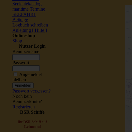
Seeleutekatalog
maritime Termine
SEEFAHRT
Beiträge
Logbuch schreiben
Anleitung [ Hilfe ]
Onlineshop
Shop
Nutzer Login
Benutzername
Passwort
Angemeldet
bleiben
Passwort vergessen?
Noch kein
Benutzerkonto?
Registrieren
DSR Schiffe
Ihr DSR Schiff auf
Leinwand