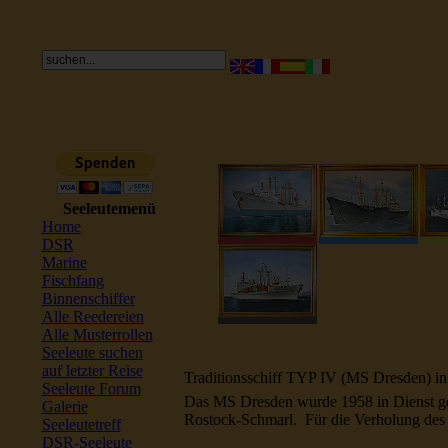
Seeleutemenü
Home
DSR
Marine
Fischfang
Binnenschiffer
Alle Reedereien
Alle Musterrollen
Seeleute suchen
auf letzter Reise
Traditionsschiff TYP IV (MS Dresden) in
Seeleute Forum
Das MS Dresden wurde 1958 in Dienst gest
Galerie
Rostock-Schmarl. Für die Verholung des Tr
Seeleutetreff
DSR-Seeleute