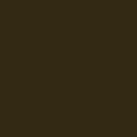
Seerederei Rostock Reedere
See
Musterrolle-online: die See
Reedereien Marine Binnensc
Schiffsbilder
sitemap DSR-H