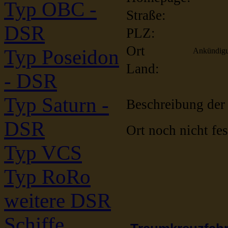
Typ OBC -
Straße:
DSR
PLZ:
Ort
Typ Poseidon
Ankündig
Land:
- DSR
Typ Saturn -
Beschreibung der
DSR
Ort noch nicht fes
Typ VCS
Typ RoRo
weitere DSR
Schiffe