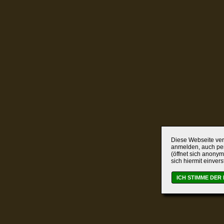
Diese Webseite verw
anmelden, auch per
(öffnet sich anonym
sich hiermit einver