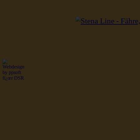
dsr Seeleute und Schiffsbil
Hochseefischer im Ship Se
Fiko Handelsflotte der DD
Seefahrt und Seeleute fï¿œr