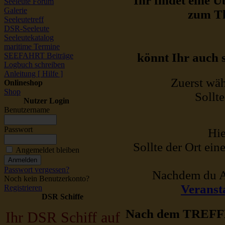
Ihr findet eine 
Seeleute Forum
Galerie
zum Th
Seeleutetreff
DSR-Seeleute
Seeleutekatalog
maritime Termine
könnt Ihr auch 
SEEFAHRT Beiträge
Logbuch schreiben
Anleitung [ Hilfe ]
Zuerst wäh
Onlineshop
Shop
Sollt
Nutzer Login
Benutzername
Passwort
Hie
Sollte der Ort ei
Angemeldet bleiben
Passwort vergessen?
Nachdem du An
Noch kein Benutzerkonto?
Veransta
Registrieren
DSR Schiffe
Nach dem TREFFEN
Ihr DSR Schiff auf