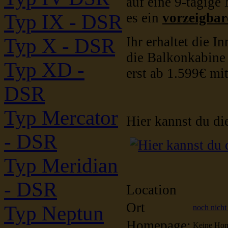
auf eine 9-tägige
es ein
vorzeigbar
Typ IX - DSR
Ihr erhaltet die 
Typ X - DSR
die Balkonkabine 
Typ XD -
erst ab 1.599€ mit
DSR
Typ Mercator
Hier kannst du di
- DSR
Typ Meridian
- DSR
Location
Ort
Typ Neptun
noch nicht 
Homepage:
Keine Hom