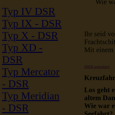
Wie war Se
Typ IV DSR
Typ IX - DSR
Typ X - DSR
Ihr seid v
Frachtschi
Typ XD -
Mit einem 
DSR
HIER anmelden
Typ Mercator
Kreuzfahr
- DSR
Los geht e
Typ Meridian
altem Dam
Wie war es
- DSR
Seefahrt?