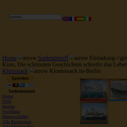
Reederei Seeleute Schiffsbilder
Home
Seeleutetreff
Einladung->gr
Kino, Die schönsten Geschichten schreibt das Leb
Klönsnack
Kloensnack in-Berlin
Seeleutemenü
Home
DSR
Marine
Fischfang
Binnenschiffer
Alle Reedereien
Alle Musterrollen