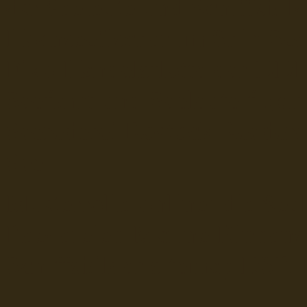
dsr Seeleute und Schiffsbil
Hochseefischer im Ship Se
Fiko Handelsflotte der DD
Seefahrt und Seeleute fï¿œr
Seerederei Rostock Reedere
See
Musterrolle-online: die See
Reedereien Marine Binnensc
Schiffsbilder
sitemap DSR-H