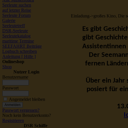
Seeleute suchen
auf letzter Reise
Seeleute Forum
Einladung->großes Kino, Die s
Galerie
Seeleutetreff
Es gibt Geschic
DSR-Seeleute
Seeleutekatalog
gibt Geschichte
maritime Termine
Assistentinnen
SEEFAHRT Beiträge
Logbuch schreiben
Der Seemann 
Anleitung [ Hilfe ]
Onlineshop
fernen Ländern,
Shop
Nutzer Login
Benutzername
Über ein Jahr 
Passwort
posiert für e
Angemeldet bleiben
13.
Passwort vergessen?
I
Noch kein Benutzerkonto?
Registrieren
DSR Schiffe