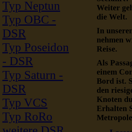
Typ Neptun
Weiter ge
die Welt.
Typ OBC -
In unsere
DSR
nehmen wi
Typ Poseidon
Reise.
- DSR
Als Passa
einem Con
Typ Saturn -
Bord ist. 
DSR
den riesi
Knoten du
Typ VCS
Erhalten 
Typ RoRo
Metropole
weitere DSR