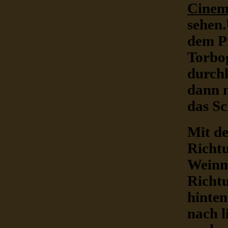
Cine
sehen.
dem P
Torbo
durchl
dann n
das Sc
Mit d
Richt
Weinme
Richt
hinten
nach l