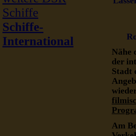
Lassen
Schiffe
Schiffe-
Ro
International
Nähe d
der in
Stadt 
Angeb
wieder
filmis
Progr
Am Bes
Verkeh