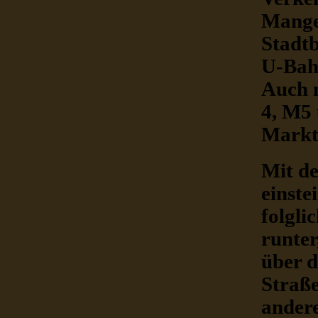
Mangel
Stadt
U-Bahn
Auch 
4, M5
Markt
Mit de
einste
folgli
runter
über d
Straße
andere