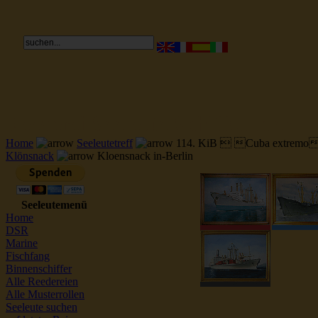
Reederei Seeleute Schiffsbilder
Home
Seeleutetreff
114. KiB  Cuba extremo
Klönsnack
Kloensnack in-Berlin
Seeleutemenü
Home
DSR
Marine
Fischfang
Binnenschiffer
Alle Reedereien
Alle Musterrollen
Seeleute suchen