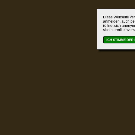
Diese Webseite verw
anmelden, auch per
(öffnet sich anonym
sich hiermit einver