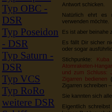
Antwort schicken.
Typ OBC -
Natürlich ehrt es
DSR
verwenden möchte.
Typ Poseidon
Es ist aber beinahe 
- DSR
Es fällt Dir sicher 
oder sogar ausführli
Typ Saturn -
Stichpunkte:
Kuba 
DSR
Atomraketen-Hangars
und zum Schluss: J
Typ VCS
Zigarren bedienen
(
Zigarren schreiben 
Typ RoRo
Sie kannten sich alle
weitere DSR
Eigentlich schreibs