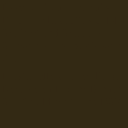
Hochseefischer im Ship Se
Fiko Handelsflotte der DD
Seefahrt und Seeleute fï¿œr
Seerederei Rostock Reedere
See
Musterrolle-online: die See
Reedereien Marine Binnensc
Schiffsbilder
sitemap DSR-H