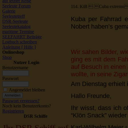
auf letzter Reise
Seeleute Forum
114. KiB  Cuba extremo
Galerie
Seeleutetreff
Kuba per Fahrrad e
DSR-Seeleute
Nobert haben’s gema
Seeleutekatalog
maritime Termine
SEEFAHRT Beiträge
Logbuch schreiben
Anleitung [ Hilfe ]
Wir sahen Bilder, w
Onlineshop
Shop
ging es mit dem Fah
Nutzer Login
auf Besuch in einen
Benutzername
wollte, in seine Zigar
Passwort
Am Dienstag erhielt i
Angemeldet bleiben
Hallo Freunde,
Passwort vergessen?
Noch kein Benutzerkonto?
Ihr wisst, dass ich 
Registrieren
“Klön Snack” wieder
DSR Schiffe
Karl-Wilhelm Meier 