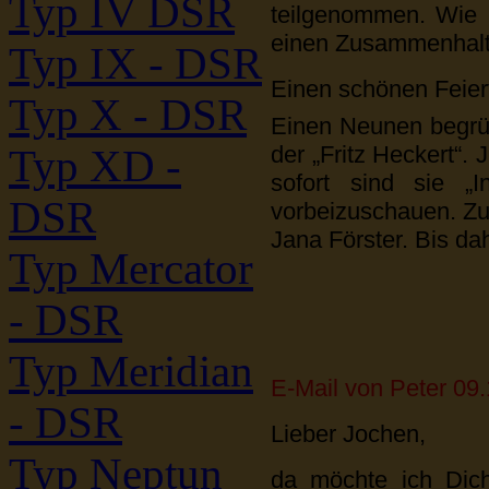
Typ IV DSR
teilgenommen. Wie 
einen Zusammenhalt 
Typ IX - DSR
Einen schönen Feier
Typ X - DSR
Einen Neunen begrüß
der „Fritz Heckert“.
Typ XD -
sofort sind sie „I
DSR
vorbeizuschauen. Zu
Jana Förster. Bis d
Typ Mercator
- DSR
Typ Meridian
E-Mail von Peter 09
- DSR
Lieber Jochen,
Typ Neptun
da möchte ich Dich