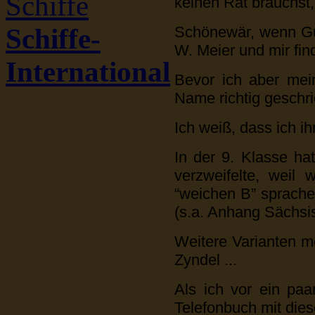
Schiffe
keinen Rat brauchst
Schönewär, wenn Gue
Schiffe-
W. Meier und mir fin
International
Bevor ich aber mei
Name richtig geschrie
Ich weiß, dass ich i
In der 9. Klasse hat
verzweifelte, weil 
“weichen B” sprachen
(s.a. Anhang Sächsis
Weitere Varianten m
Zyndel ...
Als ich vor ein pa
Telefonbuch mit die