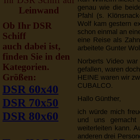
Ihr DSR Schiff auf
genau wie die beid
Leinwand
Pfahl (s. Klönsnac
Wolf kam gestern ex
Ob Ihr DSR
schon einmal an eine
Schiff
eine Reise als Zahn
auch dabei ist,
arbeitete Gunter Wol
finden Sie in den
Norberts Video war
Kategorien.
gefallen, waren doc
Größen:
HEINE waren wir zwe
CUBALCO.
DSR 60x40
Hallo Günther,
DSR 70x50
ich würde mich fre
DSR 80x60
und uns gemacht 
weiterleiten kann. 
anderen drei Perso