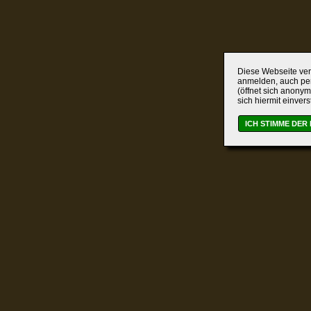
Diese Webseite verw
anmelden, auch per
(öffnet sich anonym
sich hiermit einver