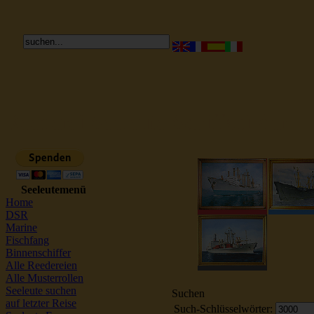
Reederei Seeleute Schiffsbilder
Seeleutemenü
Home
DSR
Marine
Fischfang
Binnenschiffer
Alle Reedereien
Alle Musterrollen
Seeleute suchen
Suchen
auf letzter Reise
Such-Schlüsselwörter: