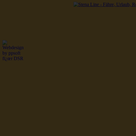
dsr Seeleute und Schiffsbil
Hochseefischer im Ship Se
Fiko Handelsflotte der DD
Seefahrt und Seeleute fï¿œr
Seerederei Rostock Reedere