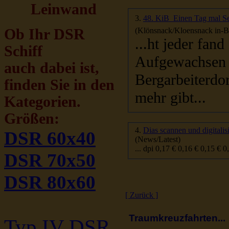
Leinwand
3.
48. KiB  Einen Tag mal 
(Klönsnack/Kloensnack in-Be
Ob Ihr DSR
...ht jeder fand zur See. So auch mein 
Schiff
Aufgewachsen 
auch dabei ist,
Bergarbeiterdor
finden Sie in den
mehr gibt...
Kategorien.
Größen:
4.
Dias scannen und digitali
DSR 60x40
(News/Latest)
DSR 70x50
DSR 80x60
[ Zurück ]
Traumkreuzfahrten...
Typ IV DSR