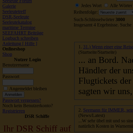
Seeleute Forum
Jedes Wort
Alle Wörter
Galerie
Seeleutetreff
Reihenfolge:
DSR-Seeleute
Such-Schlüsselwörter
3000
Seeleutekatalog
Insgesamt 4 Ergebnisse. Suche
maritime Termine
SEEFAHRT Beiträge
Logbuch schreiben
Anleitung [ Hilfe ]
1.
31.) Wenn einer eine Reise
Onlineshop
(Startseite/Startseite)
Shop
... an Bord. Nach einer Stunde
Nutzer Login
Benutzername
Händler der un
Passwort
Flugtickets der
sagten wir u
Angemeldet bleiben
Passwort vergessen?
Noch kein Benutzerkonto?
2.
Seemann für IMMER, seine
Registrieren
(News/Latest)
DSR Schiffe
Ihr DSR Schiff auf