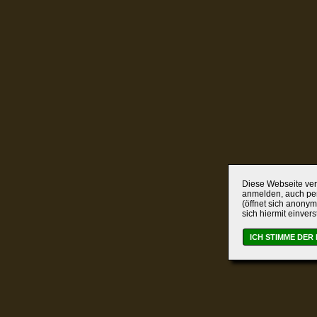
Diese Webseite verw
anmelden, auch per
(öffnet sich anonym
sich hiermit einver