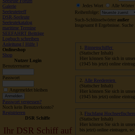
Seeleute Forum
Jedes Wort
Alle Wörter
Galerie
Seeleutetreff
Reihenfolge:
DSR-Seeleute
Such-Schlüsselwörter
außer
Seeleutekatalog
Insgesamt 8 Ergebnisse. Suche
maritime Termine
SEEFAHRT Beiträge
Logbuch schreiben
Anleitung [ Hilfe ]
1.
Binnenschiffer
Onlineshop
(Statischer Inhalt)
Shop
Hier können Sie sich in unse
Nutzer Login
(1945 bis jetzt) online eintr
Benutzername
Passwort
2.
Alle Reedereien
(Statischer Inhalt)
Angemeldet bleiben
Hier können Sie sich in unse
(1945 bis jetzt) online eintr
Passwort vergessen?
Noch kein Benutzerkonto?
Registrieren
3.
Fischfang Hochseefischer
DSR Schiffe
(Statischer Inhalt)
Hier können Sie sich in unse
Ihr DSR Schiff auf
bis jetzt) online eintragen, s