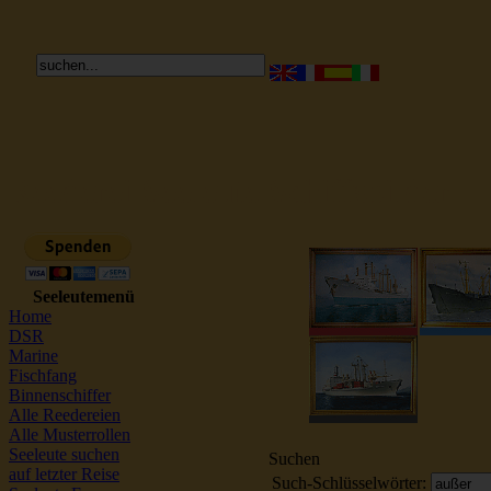
Reederei Seeleute Schiffsbilder
Seeleutemenü
Home
DSR
Marine
Fischfang
Binnenschiffer
Alle Reedereien
Alle Musterrollen
Seeleute suchen
Suchen
auf letzter Reise
Such-Schlüsselwörter: