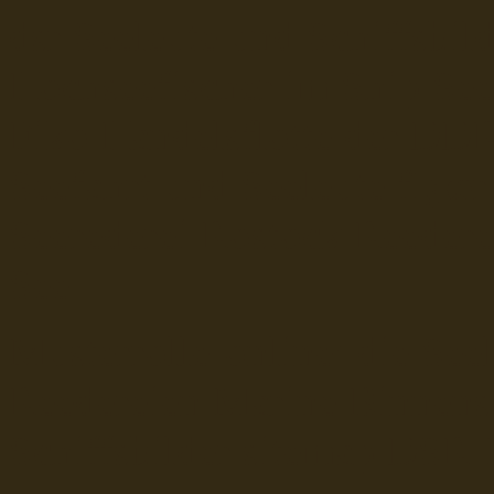
dsr Seeleute und Schiffsbil
Hochseefischer im Ship Se
Fiko Handelsflotte der DD
Seefahrt und Seeleute fï¿œr
Seerederei Rostock Reedere
See
Musterrolle-online: die See
Reedereien Marine Binnensc
Schiffsbilder
sitemap DSR-H