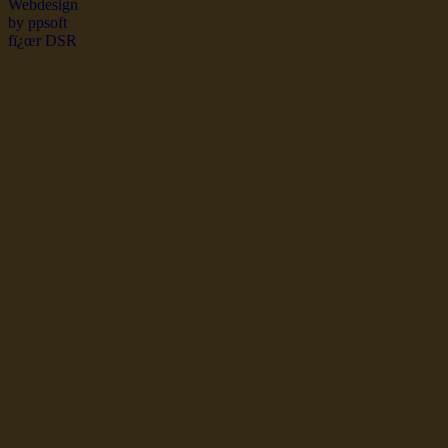
dsr Seeleute und Schiffsbil
Hochseefischer im Ship Se
Fiko Handelsflotte der DD
Seefahrt und Seeleute fï¿œr
Seerederei Rostock Reedere
See
Musterrolle-online: die See
Reedereien Marine Binnensc