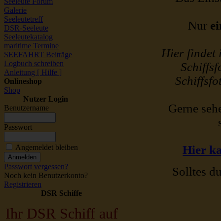
Seeleute Forum
Galerie
Seeleutetreff
Nur
ei
DSR-Seeleute
Seeleutekatalog
maritime Termine
Hier findet
SEEFAHRT Beiträge
Logbuch schreiben
Schiffsf
Anleitung [ Hilfe ]
Schiffsfo
Onlineshop
Shop
Nutzer Login
Gerne sehe
Benutzername
Passwort
Angemeldet bleiben
Hier ka
Passwort vergessen?
Solltes du
Noch kein Benutzerkonto?
Registrieren
DSR Schiffe
Ihr DSR Schiff auf