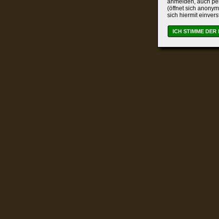
anmelden, auch per
(öffnet sich anonym
sich hiermit einver