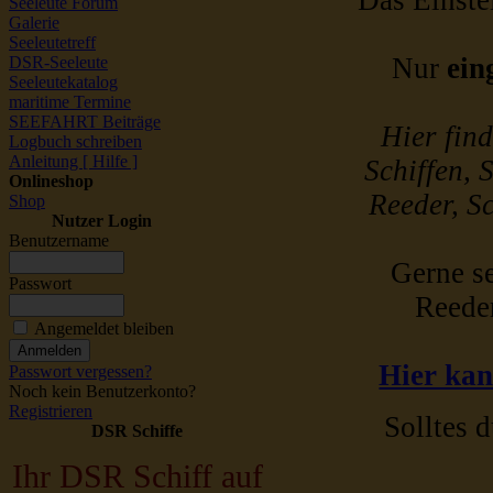
Das Einstel
Seeleute Forum
Galerie
Seeleutetreff
Nur
ein
DSR-Seeleute
Seeleutekatalog
maritime Termine
SEEFAHRT Beiträge
Hier fin
Logbuch schreiben
Anleitung [ Hilfe ]
Schiffen, 
Onlineshop
Reeder, Sc
Shop
Nutzer Login
Benutzername
Gerne se
Passwort
Reede
Angemeldet bleiben
Hier kan
Passwort vergessen?
Noch kein Benutzerkonto?
Registrieren
Solltes d
DSR Schiffe
Ihr DSR Schiff auf