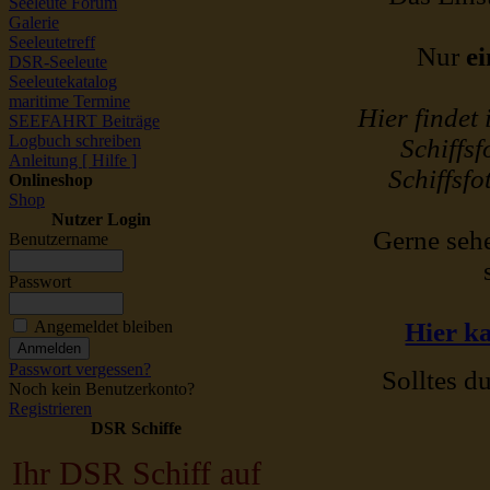
Seeleute Forum
Galerie
Seeleutetreff
Nur
ei
DSR-Seeleute
Seeleutekatalog
maritime Termine
Hier findet
SEEFAHRT Beiträge
Logbuch schreiben
Schiffsf
Anleitung [ Hilfe ]
Schiffsfo
Onlineshop
Shop
Nutzer Login
Gerne sehe
Benutzername
Passwort
Angemeldet bleiben
Hier ka
Passwort vergessen?
Solltes du
Noch kein Benutzerkonto?
Registrieren
DSR Schiffe
Ihr DSR Schiff auf