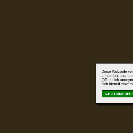
Diese Webseite verw
anmelden, auch per
(öffnet sich anonym
sich hiermit einver