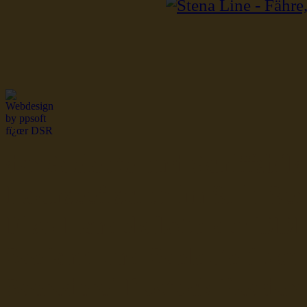
dsr Seeleute und Schiffsbil
Hochseefischer im Ship Se
Fiko Handelsflotte der DD
Seefahrt und Seeleute fï¿œr
Seerederei Rostock Reedere