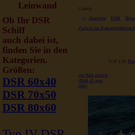
Leinwand
Galerie
Ob Ihr DSR
Startseite
»
DSR
»
Besa
Schiff
Zurück zur Kategorieübersich
auch dabei ist,
finden Sie in den
Kategorien.
TOP 150:
Hoc
Größen:
ein Bild zurück
DSR 60x40
(Bild 45 von
666)
DSR 70x50
DSR 80x60
Typ IV DSR