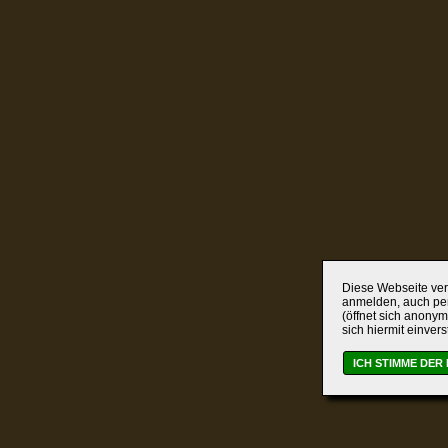
Diese Webseite verw
anmelden, auch per
(öffnet sich anonym
sich hiermit einver