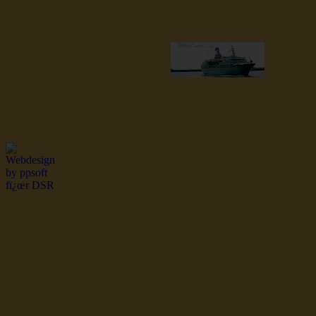
dsr Seeleute und Schiffsbil
Hochseefischer im Ship Se
Fiko Handelsflotte der DD
Seefahrt und Seeleute fï¿œr