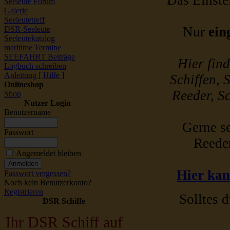
Das Einstel
Seeleute Forum
Galerie
Seeleutetreff
Nur
ein
DSR-Seeleute
Seeleutekatalog
maritime Termine
SEEFAHRT Beiträge
Hier fin
Logbuch schreiben
Anleitung [ Hilfe ]
Schiffen, 
Onlineshop
Reeder, Sc
Shop
Nutzer Login
Benutzername
Gerne se
Passwort
Reede
Angemeldet bleiben
Hier kan
Passwort vergessen?
Noch kein Benutzerkonto?
Registrieren
Solltes d
DSR Schiffe
Ihr DSR Schiff auf