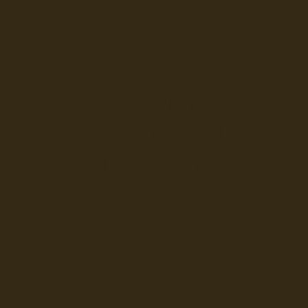
Seerederei Rostock Reedere
See
Musterrolle-online: die See
Reedereien Marine Binnensc
Schiffsbilder
sitemap DSR-H