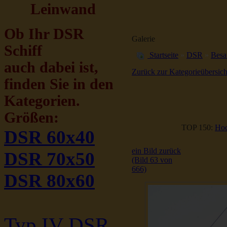
Leinwand
Ob Ihr DSR
Galerie
Schiff
Startseite
»
DSR
»
Besa
auch dabei ist,
Zurück zur Kategorieübersich
finden Sie in den
Kategorien.
Größen:
TOP 150:
Hoc
DSR 60x40
ein Bild zurück
DSR 70x50
(Bild 63 von
666)
DSR 80x60
Typ IV DSR