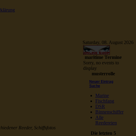
rklärung
e Schiffsbilder
Saturday, 08. August 2026
maritime Termine
Sorry, no events to
display
musterrolle
Neuer Eintrag
Suche
Marine
Fischfang
DSR
Binnenschiffer
Alle
Reedereien
chiedener Reeder, Schiffsfotos
Die letzten 5