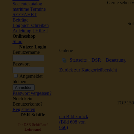
Gerne sehen w
Seeleutekatalog
maritime Termine
SEEFAHRT
Beiträge
Sol
Logbuch schreiben
Anleitung [ Hilfe ]
Onlineshop
Shop
Nutzer Login
Galerie
Benutzername
Startseite
»
DSR
»
Besatzung
Passwort
Zurück zur Kategorieübersicht
Angemeldet
bleiben
Passwort vergessen?
Noch kein
TOP 150
Benutzerkonto?
Registrieren
DSR Schiffe
ein Bild zurück
(Bild 608 von
Ihr DSR Schiff auf
666)
Leinwand