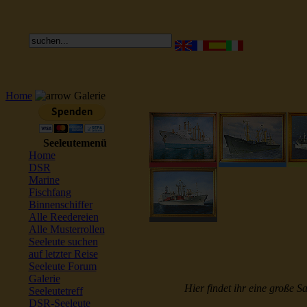
Home
Galerie
Seeleutemenü
Home
DSR
Marine
Fischfang
Binnenschiffer
Alle Reedereien
Alle Musterrollen
Seeleute suchen
auf letzter Reise
Seeleute Forum
Galerie
Hier findet ihr eine große S
Seeleutetreff
DSR-Seeleute