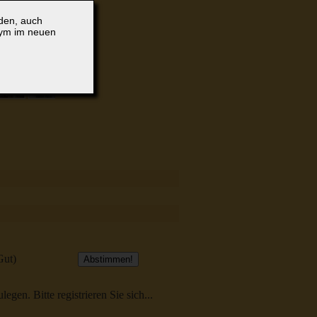
lden, auch
nym im neuen
Gut)
egen. Bitte registrieren Sie sich...