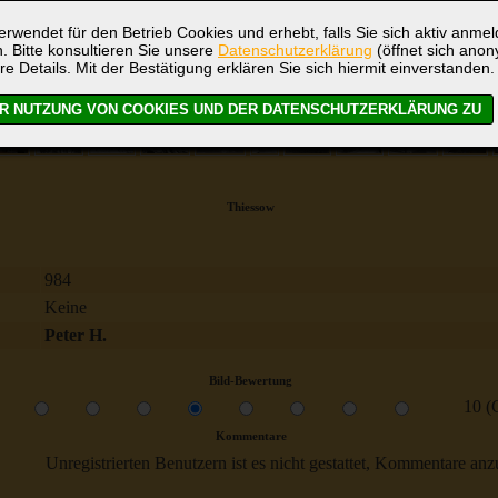
rwendet für den Betrieb Cookies und erhebt, falls Sie sich aktiv anme
. Bitte konsultieren Sie unsere
Datenschutzerklärung
(öffnet sich ano
re Details. Mit der Bestätigung erklären Sie sich hiermit einverstanden.
Thiessow
984
Keine
Peter H.
Bild-Bewertung
10 (
Kommentare
Unregistrierten Benutzern ist es nicht gestattet, Kommentare anzul