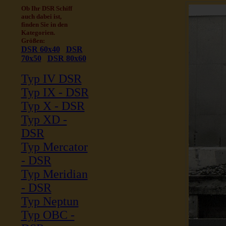
Ob Ihr DSR Schiff
auch dabei ist,
finden Sie in den
Kategorien.
Größen:
DSR 60x40
DSR
70x50
DSR 80x60
Typ IV DSR
Typ IX - DSR
Typ X - DSR
Typ XD -
DSR
Typ Mercator
- DSR
Typ Meridian
- DSR
Typ Neptun
Typ OBC -