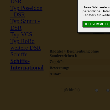
DSR
Typ Poseidon
Diese Webseite ve
persönliche Daten
- DSR
Fenster) für weite
Typ Saturn -
DSR
Typ VCS
Typ RoRo
weitere DSR
Bildtitel + Beschreibung ohne
Schiffe
Sonderzeichen !:
Schiffe-
Zugriffe:
International
Bewertung:
Autor:
1 (Schlecht)