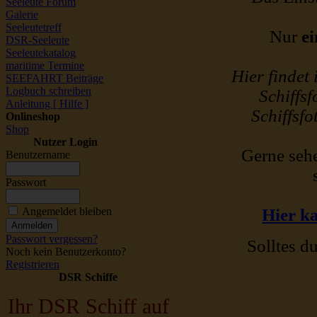
Seeleute Forum
Galerie
Seeleutetreff
Nur
ei
DSR-Seeleute
Seeleutekatalog
maritime Termine
Hier findet
SEEFAHRT Beiträge
Logbuch schreiben
Schiffsf
Anleitung [ Hilfe ]
Schiffsfo
Onlineshop
Shop
Nutzer Login
Gerne sehe
Benutzername
Passwort
Angemeldet bleiben
Hier ka
Passwort vergessen?
Solltes du
Noch kein Benutzerkonto?
Registrieren
DSR Schiffe
Ihr DSR Schiff auf