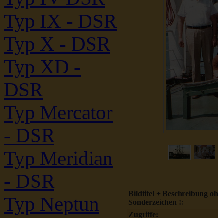
Typ IX - DSR
Typ X - DSR
Typ XD -
DSR
Typ Mercator
- DSR
Typ Meridian
- DSR
Bildtitel + Beschreibung o
Typ Neptun
Sonderzeichen !:
Zugriffe: