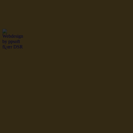
dsr Seeleute und Schiffsbil
Hochseefischer im Ship Se
Fiko Handelsflotte der DD
Seefahrt und Seeleute fï¿œr
Seerederei Rostock Reedere
See