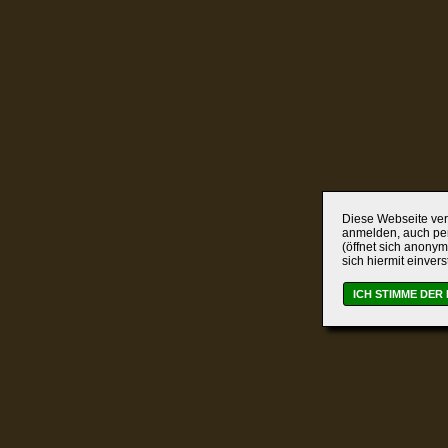
Diese Webseite verw
anmelden, auch per
(öffnet sich anonym
sich hiermit einver