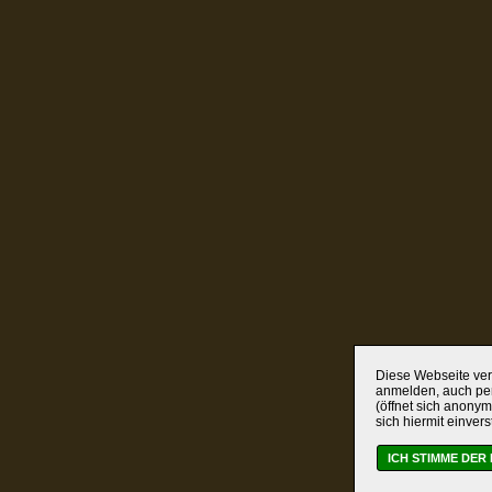
Diese Webseite verw
anmelden, auch per
(öffnet sich anonym
sich hiermit einver