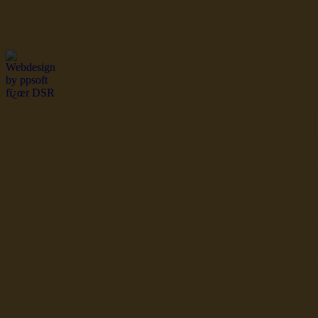
dsr Seeleute und Schiffsbil
Hochseefischer im Ship Se
Fiko Handelsflotte der DD
Seefahrt und Seeleute fï¿œr
Seerederei Rostock Reedere
See