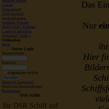
Seeleute Forum
Das Ein
Galerie
Seeleutetreff
DSR-Seeleute
Seeleutekatalog
maritime Termine
Nur
ei
SEEFAHRT Beiträge
Logbuch schreiben
Anleitung [ Hilfe ]
Onlineshop
ih
Shop
Nutzer Login
Benutzername
Hier f
Passwort
Bildern
Angemeldet bleiben
Schi
Passwort vergessen?
Schiffs
Noch kein Benutzerkonto?
Registrieren
DSR Schiffe
vie
Ihr DSR Schiff auf