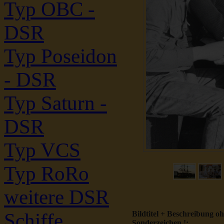
Typ OBC -
DSR
Typ Poseidon
- DSR
Typ Saturn -
DSR
Typ VCS
Typ RoRo
weitere DSR
Schiffe
Bildtitel + Beschreibung o
Sonderzeichen !: