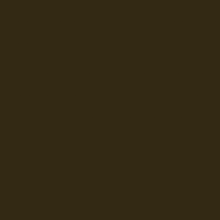
Seerederei Rostock Reedere
See
Musterrolle-online: die See
Reedereien Marine Binnensc
Schiffsbilder
sitemap DSR-H