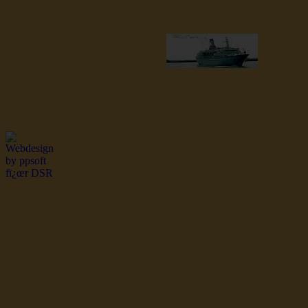
dsr Seeleute und Schiffsbil
Hochseefischer im Ship Se
Fiko Handelsflotte der DD
Seefahrt und Seeleute fï¿œr