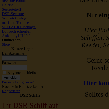
Das Einstel
Seeleute Forum
Galerie
Seeleutetreff
Nur
ein
DSR-Seeleute
Seeleutekatalog
maritime Termine
SEEFAHRT Beiträge
Hier fin
Logbuch schreiben
Anleitung [ Hilfe ]
Schiffen, 
Onlineshop
Reeder, Sc
Shop
Nutzer Login
Benutzername
Gerne se
Passwort
Reede
Angemeldet bleiben
Hier kan
Passwort vergessen?
Noch kein Benutzerkonto?
Registrieren
Solltes d
DSR Schiffe
Ihr DSR Schiff auf