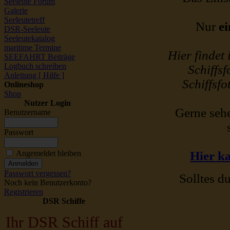
Seeleute Forum
Galerie
Seeleutetreff
Nur
ei
DSR-Seeleute
Seeleutekatalog
maritime Termine
Hier findet
SEEFAHRT Beiträge
Logbuch schreiben
Schiffsf
Anleitung [ Hilfe ]
Schiffsfo
Onlineshop
Shop
Nutzer Login
Gerne sehe
Benutzername
Passwort
Angemeldet bleiben
Hier ka
Passwort vergessen?
Solltes du
Noch kein Benutzerkonto?
Registrieren
DSR Schiffe
Ihr DSR Schiff auf