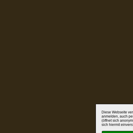
Diese Webseite verw
anmelden, auch per
(öffnet sich anonym
sich hiermit einver