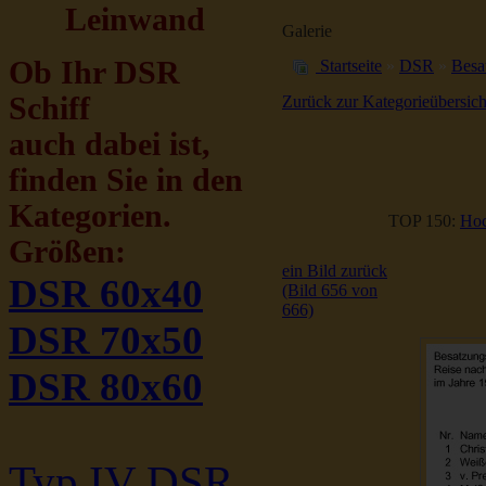
Leinwand
Galerie
Ob Ihr DSR
Startseite
»
DSR
»
Besa
Schiff
Zurück zur Kategorieübersich
auch dabei ist,
finden Sie in den
Kategorien.
TOP 150:
Hoc
Größen:
ein Bild zurück
DSR 60x40
(Bild 656 von
666)
DSR 70x50
DSR 80x60
Typ IV DSR