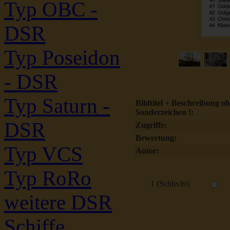
Typ OBC -
DSR
Typ Poseidon
- DSR
Typ Saturn -
Bildtitel + Beschreibung o
Sonderzeichen !:
DSR
Zugriffe:
Bewertung:
Typ VCS
Autor:
Typ RoRo
1 (Schlecht)
weitere DSR
Schiffe