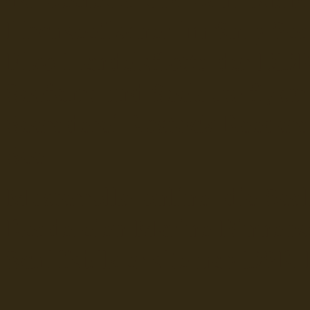
Hochseefischer im Ship Se
Fiko Handelsflotte der DD
Seefahrt und Seeleute fï¿œr
Seerederei Rostock Reedere
See
Musterrolle-online: die See
Reedereien Marine Binnensc
Schiffsbilder
sitemap DSR-H