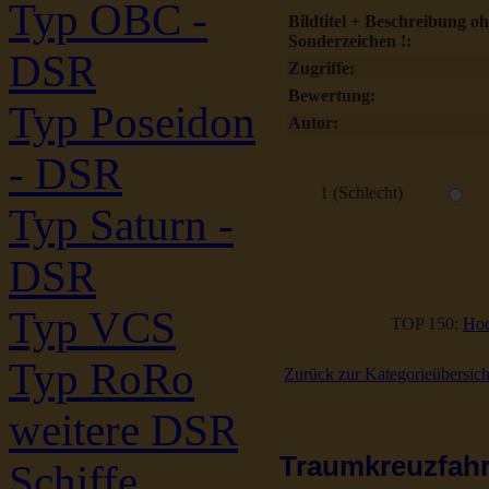
Typ OBC -
Bildtitel + Beschreibung o
Sonderzeichen !:
DSR
Zugriffe:
Bewertung:
Typ Poseidon
Autor:
- DSR
1 (Schlecht)
Typ Saturn -
DSR
Typ VCS
TOP 150:
Hoc
Typ RoRo
Zurück zur Kategorieübersich
weitere DSR
Traumkreuzfahrt
Schiffe