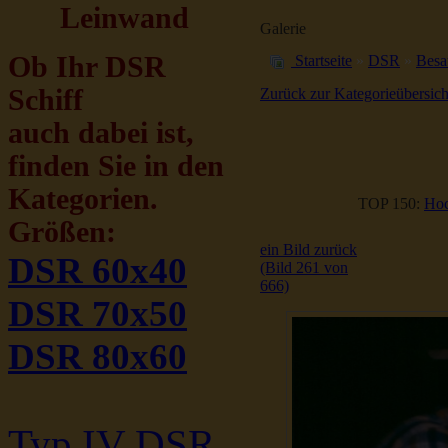
Leinwand
Galerie
Ob Ihr DSR
Startseite
»
DSR
»
Besa
Schiff
Zurück zur Kategorieübersich
auch dabei ist,
finden Sie in den
Kategorien.
TOP 150:
Hoc
Größen:
ein Bild zurück
DSR 60x40
(Bild 261 von
666)
DSR 70x50
DSR 80x60
Typ IV DSR