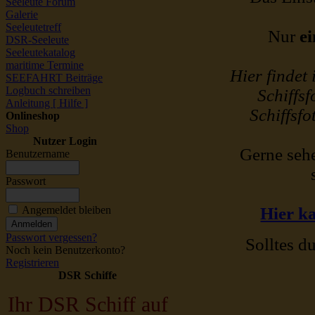
Seeleute Forum
Galerie
Seeleutetreff
Nur
ei
DSR-Seeleute
Seeleutekatalog
maritime Termine
Hier findet
SEEFAHRT Beiträge
Logbuch schreiben
Schiffsf
Anleitung [ Hilfe ]
Schiffsfo
Onlineshop
Shop
Nutzer Login
Gerne sehe
Benutzername
Passwort
Angemeldet bleiben
Hier ka
Passwort vergessen?
Solltes du
Noch kein Benutzerkonto?
Registrieren
DSR Schiffe
Ihr DSR Schiff auf