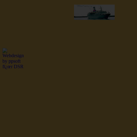
dsr Seeleute und Schiffsbil
Hochseefischer im Ship Se
Fiko Handelsflotte der DD
Seefahrt und Seeleute fï¿œr
Seerederei Rostock Reedere