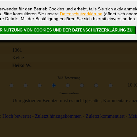
rwendet für den Betrieb Cookies und erhebt, falls Sie sich aktiv anme
. Bitte konsultieren Sie unsere
Datenschutzerklärung
(öffnet sich ano
re Details. Mit der Bestätigung erklären Sie sich hiermit einverstanden.
Georg Büchner
Klasse VD6 Lehrbeginn: 1985
1361
Keine
Heiko W.
Bild-Bewertung
10 (
Kommentare
Unregistrierten Benutzern ist es nicht gestattet, Kommentare anzul
:
Hoch bewertet
-
Zuletzt hinzugekommen
-
Zuletzt kommentiert
-
Meis