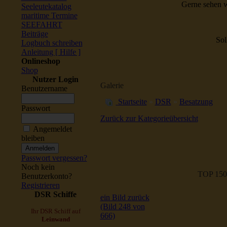
Gerne sehen w
Seeleutekatalog
maritime Termine
SEEFAHRT
Beiträge
Sol
Logbuch schreiben
Anleitung [ Hilfe ]
Onlineshop
Shop
Nutzer Login
Galerie
Benutzername
Startseite
»
DSR
»
Besatzung
Passwort
Zurück zur Kategorieübersicht
Angemeldet
bleiben
Passwort vergessen?
Noch kein
TOP 150
Benutzerkonto?
Registrieren
DSR Schiffe
ein Bild zurück
(Bild 248 von
Ihr DSR Schiff auf
666)
Leinwand