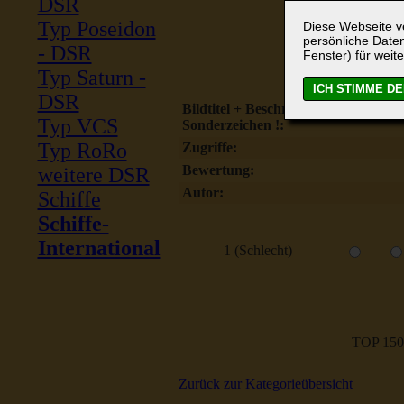
DSR
Typ Poseidon
Diese Webseite ve
persönliche Daten
- DSR
Fenster) für weite
Typ Saturn -
DSR
Bildtitel + Beschreibung ohne
Typ VCS
Sonderzeichen !:
Typ RoRo
Zugriffe:
Bewertung:
weitere DSR
Autor:
Schiffe
Schiffe-
International
1 (Schlecht)
TOP 150
Zurück zur Kategorieübersicht