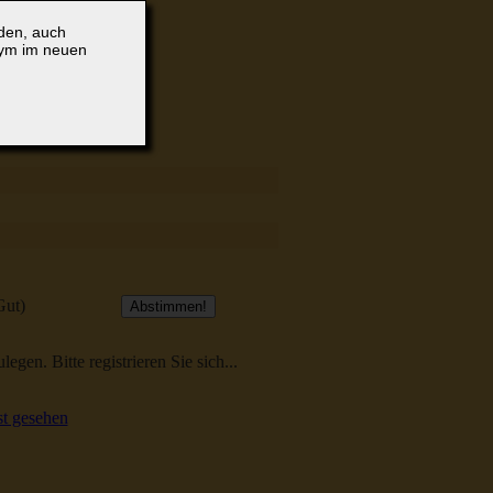
lden, auch
nym im neuen
Gut)
egen. Bitte registrieren Sie sich...
t gesehen