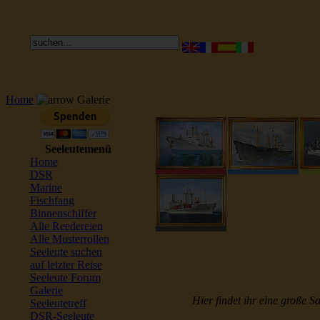
Home
Galerie
Seeleutemenü
Home
DSR
Marine
Fischfang
Binnenschiffer
Alle Reedereien
Alle Musterrollen
Seeleute suchen
auf letzter Reise
Seeleute Forum
Galerie
Hier findet ihr eine große S
Seeleutetreff
DSR-Seeleute