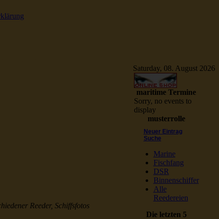
rklärung
e Schiffsbilder
Saturday, 08. August 2026
maritime Termine
Sorry, no events to
display
musterrolle
Neuer Eintrag
Suche
Marine
Fischfang
DSR
Binnenschiffer
Alle
Reedereien
chiedener Reeder, Schiffsfotos
Die letzten 5