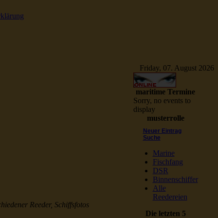
rklärung
e Schiffsbilder
Friday, 07. August 2026
maritime Termine
Sorry, no events to
display
musterrolle
Neuer Eintrag
Suche
Marine
Fischfang
DSR
Binnenschiffer
Alle
Reedereien
chiedener Reeder, Schiffsfotos
Die letzten 5