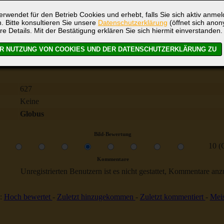
rwendet für den Betrieb Cookies und erhebt, falls Sie sich aktiv anme
. Bitte konsultieren Sie unsere
Datenschutzerklärung
(öffnet sich ano
re Details. Mit der Bestätigung erklären Sie sich hiermit einverstanden.
Frederic Joliot Curie
627
Keine
Globus
Bild-Bewertung
10 (
Kommentare
Unregistrierten Benutzern ist es nicht gestattet, Kommentare anzul
:
Hoch bewertet
-
Zuletzt hinzugekommen
-
Zuletzt kommentiert
-
Meis