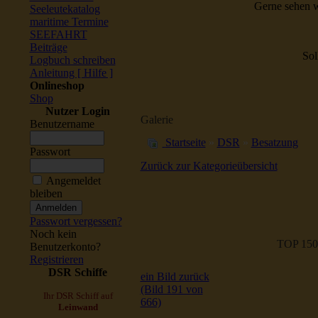
Gerne sehen w
Seeleutekatalog
maritime Termine
SEEFAHRT
Beiträge
Sol
Logbuch schreiben
Anleitung [ Hilfe ]
Onlineshop
Shop
Nutzer Login
Galerie
Benutzername
Startseite
»
DSR
»
Besatzung
Passwort
Zurück zur Kategorieübersicht
Angemeldet
bleiben
Passwort vergessen?
Noch kein
TOP 150
Benutzerkonto?
Registrieren
DSR Schiffe
ein Bild zurück
(Bild 191 von
Ihr DSR Schiff auf
666)
Leinwand