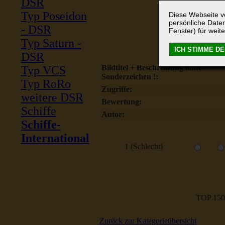
DSR
Typ Poseidon
Diese Webseite ve
persönliche Daten
- DSR
Fenster) für weite
Typ Saturn -
DSR
Bildtitel + Beschreibung ohne
Typ VCS
Sonderzeichen !:
Typ RoRo
Zugriffe:
weitere DSR
Bewertung:
Schiffe
Autor:
Schiffe-
International
1 (Schlecht)
TOP 150
Zurück zur Kategorieübersicht