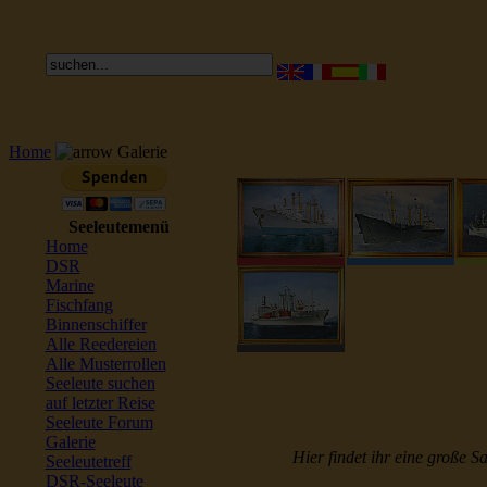
Home
Galerie
Seeleutemenü
Home
DSR
Marine
Fischfang
Binnenschiffer
Alle Reedereien
Alle Musterrollen
Seeleute suchen
auf letzter Reise
Seeleute Forum
Galerie
Hier findet ihr eine große S
Seeleutetreff
DSR-Seeleute