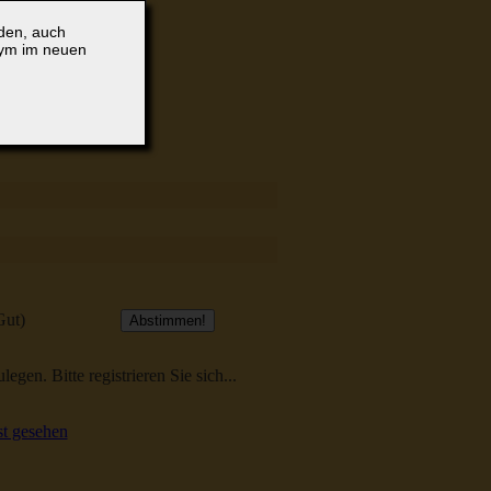
lden, auch
nym im neuen
Gut)
egen. Bitte registrieren Sie sich...
t gesehen