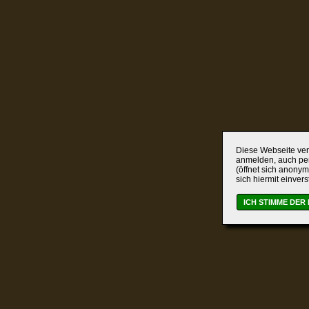
Diese Webseite verw
anmelden, auch per
(öffnet sich anonym
sich hiermit einver