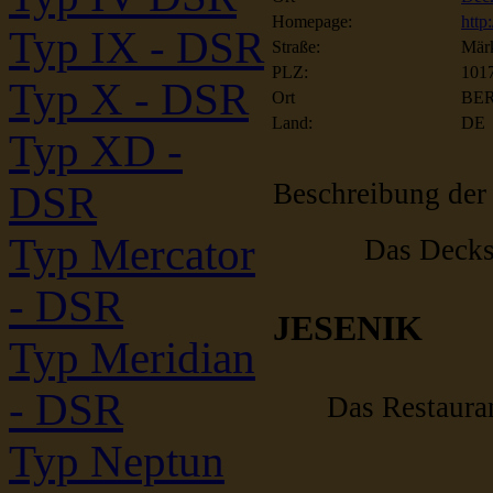
Homepage:
http
Typ IX - DSR
Straße:
Märk
PLZ:
101
Typ X - DSR
Ort
BE
Land:
DE
Typ XD -
Beschreibung der
DSR
Typ Mercator
Das Decks
- DSR
JESENIK
Typ Meridian
- DSR
Das Restaurant
Typ Neptun