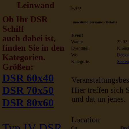
Leinwand
ï»¿ï»¿
Ob Ihr DSR
maritime Termine - Details
Schiff
Event
auch dabei ist,
Wann:
25.02.
finden Sie in den
Eventtitel:
Klönsn
Wo:
Decksh
Kategorien.
Kategorie:
Seeleu
Größen:
DSR 60x40
Veranstaltungsbe
DSR 70x50
Hier treffen sich
und dat un jenes.
DSR 80x60
Location
Typ IV DSR
Ort
Deck