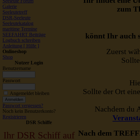
Ihr findet eine 
Seeleute Forum
Galerie
zum Th
Seeleutetreff
DSR-Seeleute
Seeleutekatalog
maritime Termine
könnt Ihr auch 
SEEFAHRT Beiträge
Logbuch schreiben
Anleitung [ Hilfe ]
Zuerst wäh
Onlineshop
Shop
Sollt
Nutzer Login
Benutzername
Passwort
Hie
Sollte der Ort ei
Angemeldet bleiben
Passwort vergessen?
Nachdem du An
Noch kein Benutzerkonto?
Veransta
Registrieren
DSR Schiffe
Nach dem TREFFEN
Ihr DSR Schiff auf