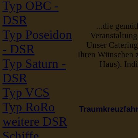
Typ OBC -
DSR
...die gemüt
Typ Poseidon
Veranstaltung
Unser Catering 
- DSR
Ihren Wünschen z
Typ Saturn -
Haus). Ind
DSR
Typ VCS
Typ RoRo
Traumkreuzfahrt
weitere DSR
Schiffe