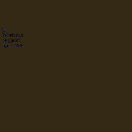
dsr Seeleute und Schiffsbil
Hochseefischer im Ship Se
Fiko Handelsflotte der DD
Seefahrt und Seeleute fï¿œr
Seerederei Rostock Reedere
See