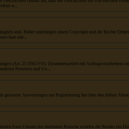
en Geschichten Details hat, dass die Geschichten frei von Rechten
Dritt
letzt w...
gänglich sind. Bilder unterliegen einem Copyright und die Rechte
Dritte
ssen hast ode...
...ch datenschutzfreundliche Voreinstellungen (Art. 25 DSGVO). Zusammenarbeit mit Auftragsverarbeiter
anderen Personen und Un...
! Für genauere Anweisungen zur Registrierung lies bitte den
dritte
n Absat
lliarden Euro Umsatz der maritimen Branche erzielen die Reeder ein
Dri