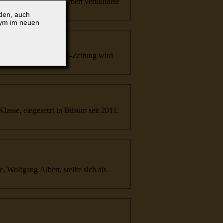
aren aufgebracht. Norbert verkündete
lden, auch
nym im neuen
g: Unsere Klönsnack-Zeitung wird
lasse, eingesetzt in Büsum seit 2011.
 Wolfgang Albert, stellte sich als