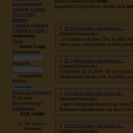
Such-Schlüsselwörter
dritte
Seeleutekatalog
Insgesamt 23 Ergebnisse. Suche nach
dri
maritime Termine
SEEFAHRT
Beiträge
Logbuch schreiben
1.
30.) Wenn einer eine Reise tut...
Anleitung [ Hilfe ]
(Startseite/Startseite)
Onlineshop
Shop
Nutzer Login
Benutzername
2.
29.) Wenn einer eine Reise tut...
Passwort
(Startseite/Startseite)
Conti Paris 02.12.2018 In der Nacht
Angemeldet
bleiben
Passwort vergessen?
3.
26.) Wenn einer eine Reise tut...
Noch kein
(Startseite/Startseite)
Benutzerkonto?
...nun vo
Registrieren
Rumänen und a
DSR Schiffe
Ihr DSR Schiff auf
4.
23.) Wenn einer eine Reise tut...
Leinwand
(Startseite/Startseite)