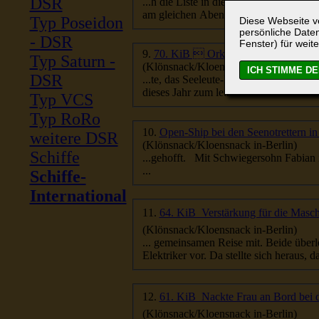
DSR
...h die Liste in die Hand. Was ich nich
am gleichen Abend, dass er den Au...
Typ Poseidon
Diese Webseite ve
persönliche Daten
- DSR
Fenster) für weite
9.
70. KiB  Orkantief über dem Dec
Typ Saturn -
(Klönsnack/Kloensnack in-Berlin)
DSR
dieses Jahr zum letzten Mal erscheinen. 
Typ VCS
Typ RoRo
10.
Open-Ship bei den Seenotrettern 
weitere DSR
(Klönsnack/Kloensnack in-Berlin)
Schiffe
...gehofft. Mit Schwiegersohn F
...
Schiffe-
International
11.
(Klönsnack/Kloensnack in-Berlin)
Elektriker vor. Da stellte sich heraus, das
12.
61. KiB  Nackte Frau an Bord bei
(Klönsnack/Kloensnack in-Berlin)