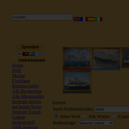
Seeleutemenü
Home
DSR
Marine
Fischfang
Binnenschiffer
Alle Reedereien
Alle Musterrollen
Seeleute suchen
Suchen
auf letzter Reise
Such-Schlüsselwörter:
Seeleute Forum
Jedes Wort
Alle Wörter
Exakt
Galerie
Seeleutetreff
Reihenfolge:
DSR-Seeleute