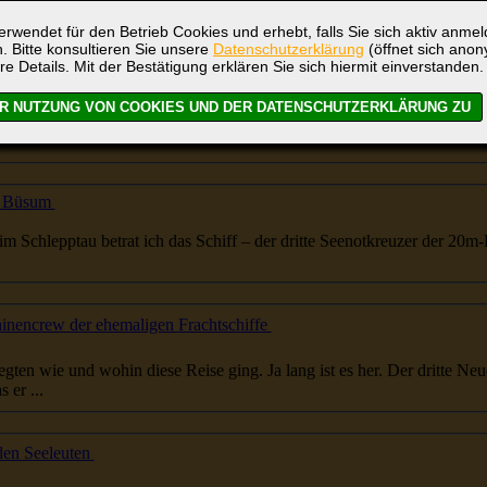
t für möglich hielt, ein kurzer Überschlag, fast zwei
dritte
l der Summe w
rwendet für den Betrieb Cookies und erhebt, falls Sie sich aktiv anme
. Bitte konsultieren Sie unsere
Datenschutzerklärung
(öffnet sich ano
re Details. Mit der Bestätigung erklären Sie sich hiermit einverstanden.
kshaus
...te, das Seeleute-Paradies - der online-shop – alles weg. Ich glaube, schlimmer geht es nicht. Die
dritte
Meldun
Ich...
in Büsum
abian im Schlepptau betrat ich das Schiff – der
dritte
Seenotkreuzer der 20m-K
64. KiB  Verstärkung für die Maschinencrew der ehemaligen Frachtschiffe
... gemeinsamen Reise mit. Beide überlegten wie und wohin diese Reise ging. Ja lang ist es her. Der
dritte
Neue,
 er ...
 den Seeleuten