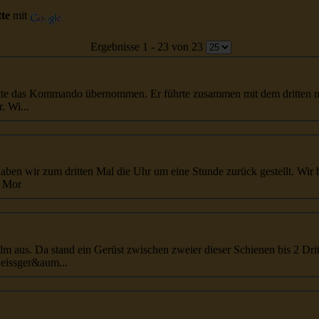
tte
mit
Ergebnisse 1 - 23 von 23
...n Sumatra und Jawa. Der Kapitän hatte das Kommando übernommen. Er führte zusammen mit dem
dritte
n naut
vielen quer verlaufenden Schiffsverkehr. Wi...
 haben wir zum
dritte
n Mal die Uhr um eine Stunde zurück gestellt. Wir befinden uns jetzt noch 7 Stunden vor
Deutschland mit der Zeit. Ein Blick am Mor
llkommen daneben auf dem Film aus. Da stand ein Gerüst zwischen zweier dieser Schienen bis 2
Drit
rbeiteten mit dem Schweissger&aum...