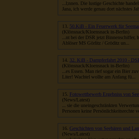
...l;nnen. Die lustige Geschichte hande
Jana, ich werde genau dort nächstes Jahr
13.
50.KiB - Ein Feuerwerk für Seem
(Klönsnack/Kloensnack in-Berlin)
...nt bei der DSR jetzt Binnenschiffer
Ablöser MS Görlitz / Gröditz un...
14.
32. KiB - Dampferfahrt 2010 - D
(Klönsnack/Kloensnack in-Berlin)
...es Essen. Man rief sogar ein Bier zuv
Liter! Wachtel wollte am Anfang fü...
15.
Fotowettbewerb Ergebniss von See
(News/Latest)
... sie die uneingeschränkten Verwertun
Personen keine Persönlichkeitsrechte ver
16.
Geschichten von Seebären und Land
(News/Latest)