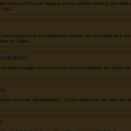
...ich gehe wieder nach oben. Mein Seebär bleibt noch bis zum Mittag in seinem geliebten Bereich. Der
dritte
na
ist k...
...gte ein Regentag an Bord. Da konnte man wenigsten mal das Filmmaterial sichten. Wir versuchten auch das
iert. Jetzt haben wir Chips ...
be zum Meer
ls absoluter Versager und zwei von den Frauen eröffneten der
Dritte
n ihr i
USA
chiffen liebevoll „Musikdampfer“. Ich bin mittlerweile das
dritte
Mal mit
ee