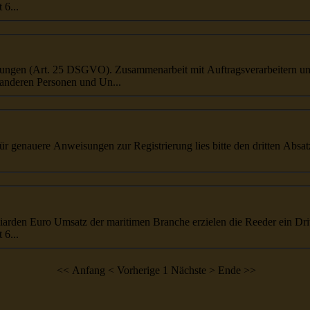
 6...
...ch datenschutzfreundliche Voreinstellungen (Art. 25 DSGVO). Zusammenarbeit mit Auftragsverarbeiter
anderen Personen und Un...
! Für genauere Anweisungen zur Registrierung lies bitte den
dritte
n Absat
lliarden Euro Umsatz der maritimen Branche erzielen die Reeder ein
Dri
 6...
<< Anfang
< Vorherige
1
Nächste >
Ende >>