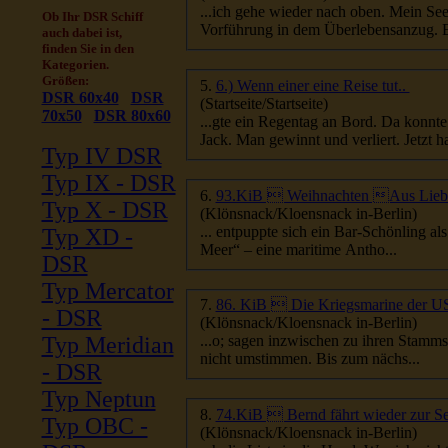
Ob Ihr DSR Schiff
Vorführung in dem Überlebensanzug. Er 
auch dabei ist,
finden Sie in den
Kategorien.
Größen:
5.
6.) Wenn einer eine Reise tut..
DSR 60x40
DSR
(Startseite/Startseite)
70x50
DSR 80x60
Jack. Man gewinnt und verl
Typ IV DSR
Typ IX - DSR
6.
93.KiB  Weihnachten Aus Lie
Typ X - DSR
(Klönsnack/Kloensnack in-Berlin)
... entpuppte sich ein Bar-Schönling a
Typ XD -
Meer“ – eine maritime Antho...
DSR
Typ Mercator
7.
86. KiB  Die Kriegsmarine der 
- DSR
(Klönsnack/Kloensnack in-Berlin)
Typ Meridian
...o; sagen inzwischen zu ihren Stamms
nicht umstimmen. Bis zum nächs...
- DSR
Typ Neptun
8.
74.KiB  Bernd fährt wieder zur S
Typ OBC -
(Klönsnack/Kloensnack in-Berlin)