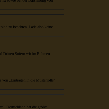
e
r ist sowie bei der Darstellung von
r sind zu beachten. Lade also keine
n und
Dritte
n Sofern wir im Rahmen
z von „Eintragen in die Musterrolle“
tte
l. Deutschland hat die größte