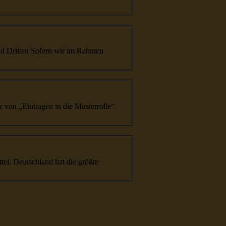
n und
Dritte
n Sofern wir im Rahmen
z von „Eintragen in die Musterrolle“
tte
l. Deutschland hat die größte