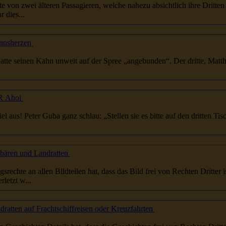
lte von zwei älteren Passagieren, welche nahezu absichtlich ihre
Dritte
n
 dies...
annsherzen
, hatte seinen Kahn unweit auf der Spree „angebunden“. Der
dritte
, Matt
SR Ahoi
iel aus! Peter Guba ganz schlau: „Stellen sie es bitte auf den
dritte
n Tis
bären und Landratten
gsrechte an allen Bildteilen hat, dass das Bild frei von Rechten
Dritte
r 
letzt w...
ratten auf Frachtschiffreisen oder Kreuzfahrten