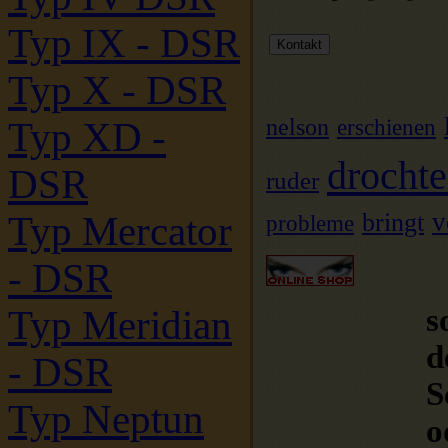
Typ IX - DSR
Typ X - DSR
nelson
Typ XD -
erschienen
drochte
DSR
ruder
v
bringt
Typ Mercator
probleme
- DSR
s
Typ Meridian
d
- DSR
S
Typ Neptun
o