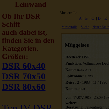
Leinwand
Musterrolle
Ob Ihr DSR
A
|
B
|
C
|
D
|
E
Schiff
Musterrolle
Suche
Neuer Eintr
auch dabei ist,
finden Sie in den
Müggelsee
Kategorien.
Größen:
Reederei
:
DSR
DSR 60x40
Funktion
:
Vollmatrose Dec
Name
:
Röder
Axel
DSR 70x50
Spitzname
:
Hans
Reise
:
2
/
1983
-
11
/
1990
DSR 80x60
Kommentar
:
vom 17.07.1985 - 25.09.198
weitere
Typ IV DSR
Besatzung
:
Felgenträger, So