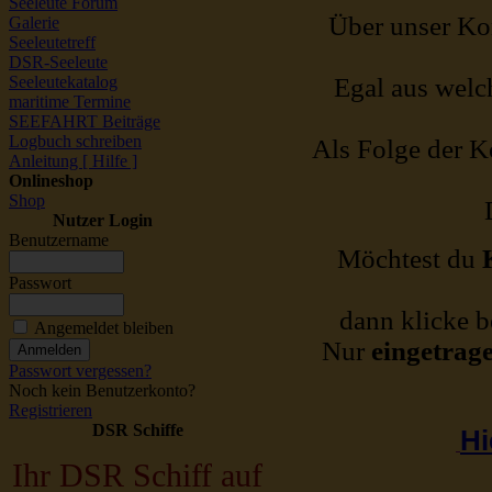
Seeleute Forum
Über unser Kon
Galerie
Seeleutetreff
DSR-Seeleute
Seeleutekatalog
Egal aus welch
maritime Termine
SEEFAHRT Beiträge
Logbuch schreiben
Als Folge der Ko
Anleitung [ Hilfe ]
Onlineshop
Shop
Nutzer Login
Benutzername
Möchtest du
Passwort
dann klicke b
Angemeldet bleiben
Nur
eingetrag
Passwort vergessen?
Noch kein Benutzerkonto?
Registrieren
DSR Schiffe
Hi
Ihr DSR Schiff auf