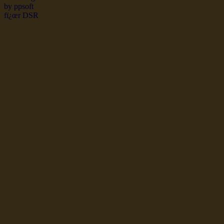
dsr Seeleute und Schiffsbil
Hochseefischer im Ship Se
Fiko Handelsflotte der DD
Seefahrt und Seeleute fï¿œr
Seerederei Rostock Reedere
See
Musterrolle-online: die See
Reedereien Marine Binnensc