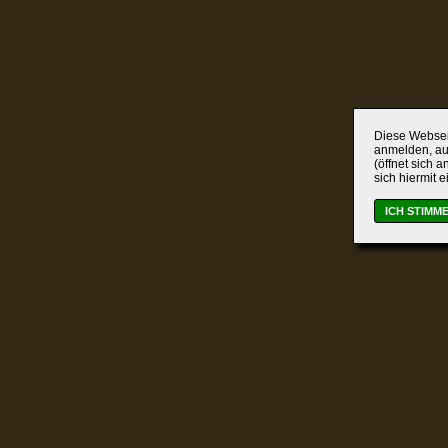
Diese Webseit
anmelden, auc
(öffnet sich 
sich hiermit 