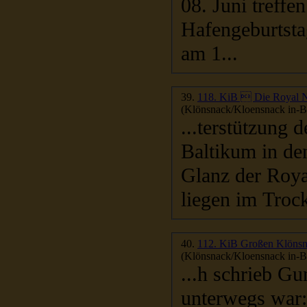
08. Juni treffe
Hafengeburtstag in Hamburg, Z
am 1...
39.
118. KiB  Die Royal
(Klönsnack/Kloensnack in-Be
...terstützung
Baltikum in de
Glanz der Royal
liegen im Troc
40.
112. KiB Großen Klönsna
(Klönsnack/Kloensnack in-Be
...h schrieb Gu
unterwegs war: