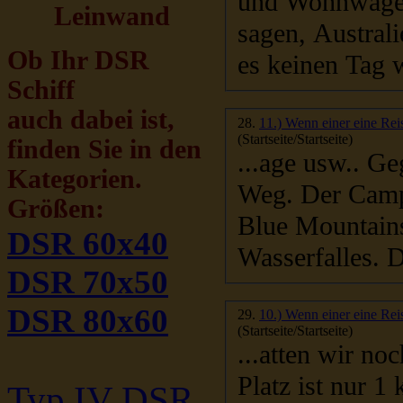
und Wohnwagen
Leinwand
sagen, Australien ist in seiner Natur unglau
Ob Ihr DSR
es keinen Tag w
Schiff
auch dabei ist,
28.
11.) Wenn einer eine Reis
(Startseite/Startseite)
finden Sie in den
...age usw.. Gegen Mittag machen wir uns zu Fuß auf dem
Kategorien.
Weg. Der Campi
Größen:
Blue Mountains. Wir steigen erstmal hinab zur Mitte des
DSR 60x40
Wasserfalles. D
DSR 70x50
DSR 80x60
29.
10.) Wenn einer eine Reis
(Startseite/Startseite)
...atten wir noch einen zu
Platz ist nur 1
Typ IV DSR