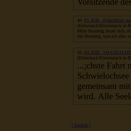
Vorsitzende de
49.
85. KiB - Politoffizier 
(Klönsnack/Kloensnack in-Be
Mein Henning freute sich, al
50.
83. KIB - SHANGHA
(Klönsnack/Kloensnack in-Be
...;chste Fahr
Schwielochsee 
gem
eins
am mit
wird. Alle 
[ Zurück ]