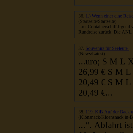
36.
1.) Wenn einer eine Reise
(Startseite/Startseite)
...m Containerschiff.Irgend 
Rundreise zu
37.
Souvenirs für Seeleute
(News/Latest)
...uro; S M L XL XXL Frauen T-Shirt beidseitig bedruckt
20,49 €...
38.
119. KiB Auf der Back u
(Klönsnack/Kloensnack in-Be
...“. Abfahrt i