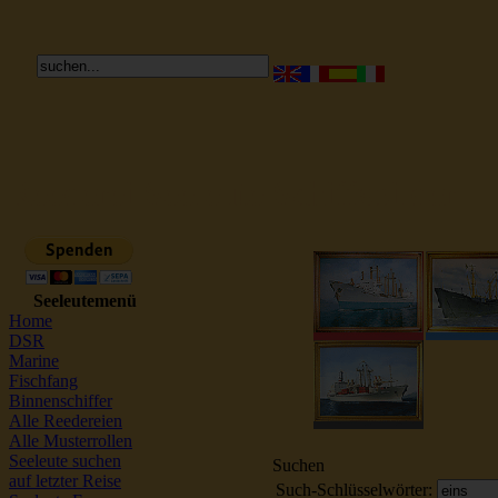
Reederei Seeleute Schiffsbilder
Seeleutemenü
Home
DSR
Marine
Fischfang
Binnenschiffer
Alle Reedereien
Alle Musterrollen
Seeleute suchen
Suchen
auf letzter Reise
Such-Schlüsselwörter: