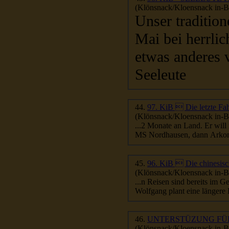
(Klönsnack/Kloensnack in-Be
Unser tradition
etwas anderes 
Seeleute
44.
97. KiB  Die letzte F
(Klönsnack/Kloensnack in-Be
...2 Monate an Land. Er will
45.
96. KiB  Die chinesisc
(Klönsnack/Kloensnack in-Be
...n Reisen sind bereits im 
Wolfgang plant eine längere 
46.
UNTERSTÜZUNG FÜ
(Klönsnack/Kloensnack in-Be