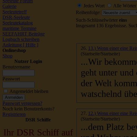
Seeleute Forum
Jedes Wort
Alle Wörter
Galerie
Seeleutetreff
Reihenfolge:
DSR-Seeleute
Such-Schlüsselwörter
eins
Seeleutekatalog
Insgesamt 136 Ergebnisse. Su
maritime Termine
SEEFAHRT Beiträge
Logbuch schreiben
Anleitung [ Hilfe ]
26.
13.) Wenn einer eine Reis
Onlineshop
(Startseite/Startseite)
Shop
...Wir bekommen e
Nutzer Login
Benutzername
geht unter und 
Passwort
der Welt kommen in Gruppen aus dem Wasser und flitzen
watschelnd übe
Angemeldet bleiben
Passwort vergessen?
Noch kein Benutzerkonto?
27.
12.) Wenn einer eine Reis
Registrieren
(Startseite/Startseite)
DSR Schiffe
...dem Platz bew
Ihr DSR Schiff auf