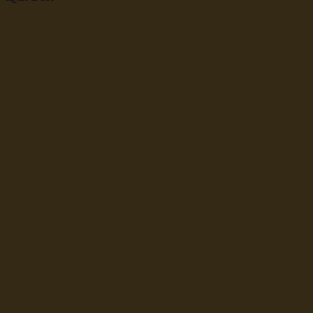
dsr Seeleute und Schiffsbil
Hochseefischer im Ship Se
Fiko Handelsflotte der DD
Seefahrt und Seeleute fï¿œr
Seerederei Rostock Reedere
See
Musterrolle-online: die See
Reedereien Marine Binnensc
Schiffsbilder
sitemap DSR-H