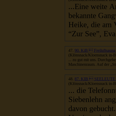
...Eine weite A
bekannte Gangw
Heike, die am 
“Zur See”, Eva 
47.
90. KiB  Freiluftsaun
(Klönsnack/Kloensnack in-Be
... zu gut mit uns. Durchge
Maschinenraum. Auf der „Stra
48.
87. KIB  SEELEU
(Klönsnack/Kloensnack in-Be
... die Telefo
Siebenlehn ang
davon gebucht.