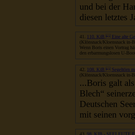
und bei der Ha
diesen letztes 
41.
110. KiB  Eine alte G
(Klönsnack/Kloensnack in-Be
Wenn Boris einen Vortrag hä
42.
108. KiB  Segeltörn m
(Klönsnack/Kloensnack in-Be
...Boris galt a
Blech“ seinerz
Deutschen Seer
mit seinen vorg
43.
98. KIB - SEELEUTE