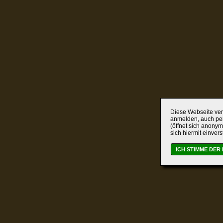
Diese Webseite verw
anmelden, auch per
(öffnet sich anonym
sich hiermit einver