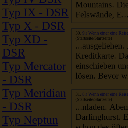
Mountains. Die
Typ IX - DSR
Felswände, E..
Typ X - DSR
30.
9.) Wenn einer eine Reise
Typ XD -
(Startseite/Startseite)
...ausgeliehen. Hier 
DSR
Kreditkarte. D
Typ Mercator
eins
chieben und das Fahrrad konnte man aus der Verankerung
lösen. Bevor w
- DSR
Typ Meridian
31.
8.) Wenn einer eine Reise
(Startseite/Startseite)
- DSR
...nladen. Abends besuchen wir einen typischen Pub in
Typ Neptun
schon des öfteren aufge