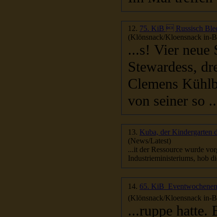
12.
75. KiB  Russisch Ble
(Klönsnack/Kloensnack in-Be
...s! Vier neue Seeleute stellten sich vor, darunter auch eine
Stewardess, dre
Clemens Kühlbe
von seiner so ..
13.
Kuba, der Kindergarten 
(News/Latest)
...it der Ressource wurde 
Industrieministeriums, hob d
14.
65. KiB  Eventwochenend
(Klönsnack/Kloensnack in-Be
...ruppe hatte. Eine Teil-Gruppe von sechs Teilnehmern erhielt