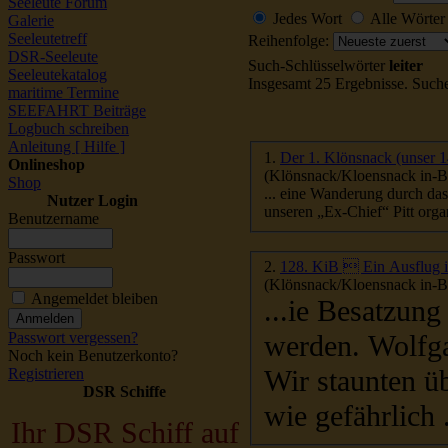
Seeleute Forum
Jedes Wort
Alle Wörter
Galerie
Seeleutetreff
Reihenfolge:
DSR-Seeleute
Such-Schlüsselwörter
leiter
Seeleutekatalog
Insgesamt 25 Ergebnisse. Such
maritime Termine
SEEFAHRT Beiträge
Logbuch schreiben
Anleitung [ Hilfe ]
1.
Der 1. Klönsnack (unser
Onlineshop
(Klönsnack/Kloensnack in-Be
Shop
Nutzer Login
Benutzername
Passwort
2.
128. KiB  Ein Ausflug i
(Klönsnack/Kloensnack in-Be
Angemeldet bleiben
...ie Besatzung
Passwort vergessen?
werden. Wolfg
Noch kein Benutzerkonto?
Wir staunten üb
Registrieren
DSR Schiffe
wie gefährlich .
Ihr DSR Schiff auf