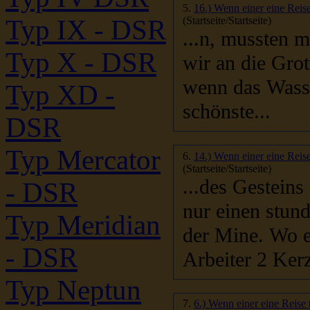
5.
16.) Wenn einer eine Reise
(Startseite/Startseite)
Typ IX - DSR
...n, mussten mit Helikoptern gerettet werden. Danach kamen
Typ X - DSR
wenn das Wasser diese nich
Typ XD -
schönste...
DSR
Typ Mercator
6.
14.) Wenn einer eine Reise
(Startseite/Startseite)
...des Gesteins
- DSR
nur ei
Typ Meridian
der Mine. Wo es noch keine B
- DSR
Arbeiter 2 Ker
Typ Neptun
7.
6.) Wenn einer eine Reise 