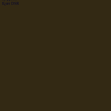
dsr Seeleute und Schiffsbil
Hochseefischer im Ship Se
Fiko Handelsflotte der DD
Seefahrt und Seeleute fï¿œr
Seerederei Rostock Reedere
See
Musterrolle-online: die See
Reedereien Marine Binnensc
Schiffsbilder
sitemap DSR-H