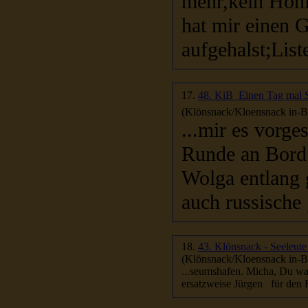
mehr,kein Honi
hat mir einen G
aufgehalst;Liste
17.
48. KiB  Einen Tag mal
(Klönsnack/Kloensnack in-Be
...mir es vorges
Runde an Bord.
Wolga entlang 
auch russische 
18.
43. Klönsnack - Seeleut
(Klönsnack/Kloensnack in-Be
...seumshafen. M