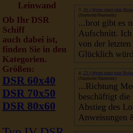
Leinwand
3.
26.) Wenn einer eine Reise
(Startseite/Startseite)
Ob Ihr DSR
...brot gibt e
Schiff
Aufs
auch dabei ist,
von der letzten Seefahrt, den Kleinen König, denken.
finden Sie in den
Glücklich würde
Kategorien.
Größen:
4.
23.) Wenn einer eine Reise
DSR 60x40
(Startseite/Startseite)
...Richtung Mee
DSR 70x50
beschäftigt di
DSR 80x60
Abstieg des Lot
Anweisungen &
Typ IV DSR