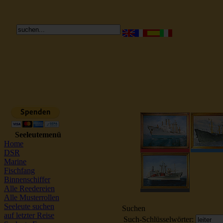
Reederei Seeleute Schiffsbilder
Seeleutemenü
Home
DSR
Marine
Fischfang
Binnenschiffer
Alle Reedereien
Alle Musterrollen
Seeleute suchen
Suchen
auf letzter Reise
Such-Schlüsselwörter: