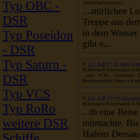
Typ OBC -
(Startseite/Startseite)
...atürlichen L
DSR
in dem Wasser gespannt. H
Typ Poseidon
gibt e...
- DSR
Typ Saturn -
8.
113. KiB  50 Jahre Un
(Klönsnack/Kloensnack in-Be
DSR
...urg – NOK – Dänemark. Zu 
Binnenreederei.
Typ VCS
9.
114. KiB  Cuba ext
(Klönsnack/Kloensnack in-Be
Typ RoRo
...th eine Reis
weitere DSR
mitmachte. Bis
Hafens Dessau-Roßlau. Norberts Video
Schiffe