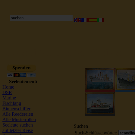
Reederei Seeleute Schiffsbilder
Seeleutemenü
Home
DSR
Marine
Fischfang
Binnenschiffer
Alle Reedereien
Alle Musterrollen
Seeleute suchen
Suchen
auf letzter Reise
Such-Schlüsselwörter: