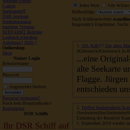
Seeleute Forum
Jedes Wort
Alle Wörter
Galerie
Seeleutetreff
Reihenfolge:
DSR-Seeleute
Such-Schlüsselwörter
scandlin
Seeleutekatalog
Insgesamt 6 Ergebnisse. Suche
maritime Termine
SEEFAHRT Beiträge
Logbuch schreiben
Anleitung [ Hilfe ]
1.
105. KiB  Die alten Mä
Onlineshop
(Klönsnack/Kloensnack in-Be
Shop
...eine Origin
Nutzer Login
Benutzername
alte Seekarte 
Passwort
Flagge. Jürgen hatte einiges mit uns zu besprechen. Wir
entschieden uns
Angemeldet bleiben
Passwort vergessen?
Noch kein Benutzerkonto?
2.
Treffen Seniorenkreis Sca
Registrieren
(Seeleutetreffen/Seeleutetreff
DSR Schiffe
Einladung der Reederei
Scan
1. September 2010 wieder zu
Ihr DSR Schiff auf