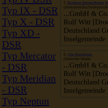
5.
Reederei übergreifender Se
(Seeleutetreffen/Seeleutetreff
Typ IX - DSR
...GmbH & Co. 
Typ X - DSR
Rolf Witt [Dro
Deutschland G
Typ XD -
Inselgemeinde 
DSR
Typ Mercator
6.
Alle Reedereien
(Statischer Inhalt)
...GmbH & Co. 
- DSR
Rolf Witt [Dro
Typ Meridian
Deutschland G
- DSR
Inselgemeinde 
Typ Neptun