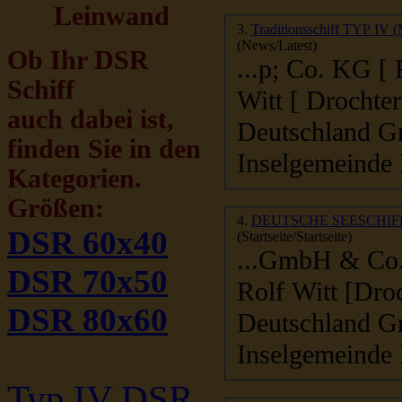
Leinwand
3.
(News/Latest)
Ob Ihr DSR
...p; Co. KG [ 
Schiff
Witt [ Drochte
auch dabei ist,
Deutschland G
finden Sie in den
Inselgemeinde 
Kategorien.
Größen:
4.
DEUTSCHE SEESCHIFF
DSR 60x40
(Startseite/Startseite)
...GmbH & Co. 
DSR 70x50
Rolf Witt [Dro
DSR 80x60
Deutschland G
Inselgemeinde 
Typ IV DSR