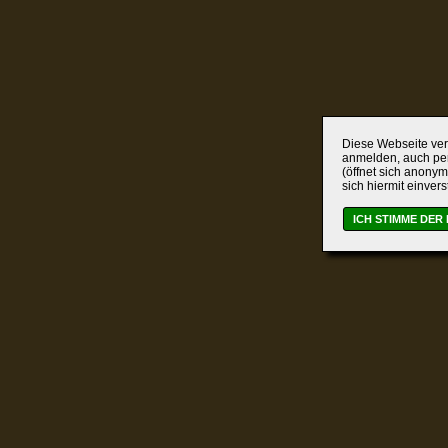
Diese Webseite verw
anmelden, auch per
(öffnet sich anonym
sich hiermit einver