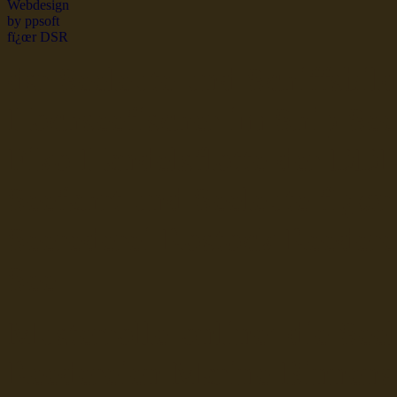
dsr Seeleute und Schiffsbil
Hochseefischer im Ship Se
Fiko Handelsflotte der DD
Seefahrt und Seeleute fï¿œr
Seerederei Rostock Reedere
See
Musterrolle-online: die See
Reedereien Marine Binnensc