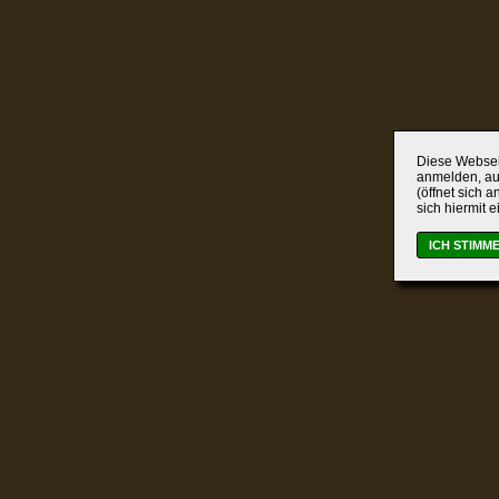
Diese Webseit
anmelden, auc
(öffnet sich 
sich hiermit 