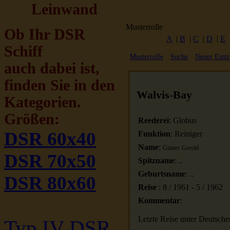
Leinwand
Musterrolle
Ob Ihr DSR
A
|
B
|
C
|
D
|
E
Schiff
Musterrolle
Suche
Neuer Eintr
auch dabei ist,
finden Sie in den
Walvis-Bay
Kategorien.
Größen:
Reederei
:
Globus
DSR 60x40
Funktion
:
Reiniger
Name
:
Günter
Gerold
DSR 70x50
Spitzname
:
..
Geburtsname
:
..
DSR 80x60
Reise
:
8
/
1961
-
5
/
1962
Kommentar
:
Letzte Reise unter Deutscher
Typ IV DSR