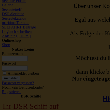
Seeleute Forum
Über unser Kon
Galerie
Seeleutetreff
DSR-Seeleute
Seeleutekatalog
Egal aus welch
maritime Termine
SEEFAHRT Beiträge
Logbuch schreiben
Als Folge der Ko
Anleitung [ Hilfe ]
Onlineshop
Shop
Nutzer Login
Benutzername
Möchtest du
Passwort
dann klicke b
Angemeldet bleiben
Nur
eingetrag
Passwort vergessen?
Noch kein Benutzerkonto?
Registrieren
DSR Schiffe
Hi
Ihr DSR Schiff auf