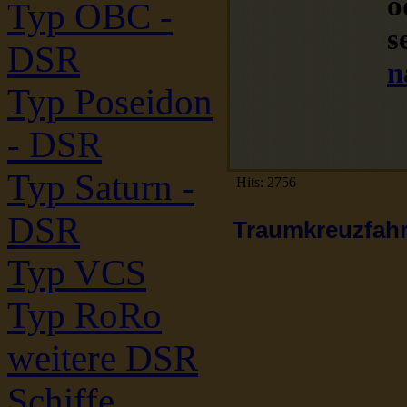
o
Typ OBC -
s
DSR
n
Typ Poseidon
- DSR
Typ Saturn -
Hits: 2756
DSR
Traumkreuzfahrt
Typ VCS
Typ RoRo
weitere DSR
Schiffe