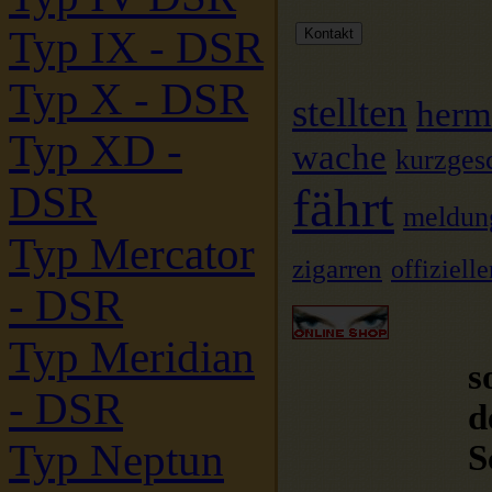
Typ IX - DSR
Typ X - DSR
stellten
herm
Typ XD -
wache
kurzges
DSR
fährt
meldun
Typ Mercator
zigarren
offizielle
- DSR
Typ Meridian
s
- DSR
d
Typ Neptun
S