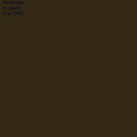
dsr Seeleute und Schiffsbil
Hochseefischer im Ship Se
Fiko Handelsflotte der DD
Seefahrt und Seeleute fï¿œr
Seerederei Rostock Reedere
See
Musterrolle-online: die See
Reedereien Marine Binnensc