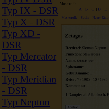
Musterrolle
Typ IX - DSR
A
|
B
|
C
|
D
|
E
Musterrolle
Suche
Neuer Eintr
Typ X - DSR
Typ XD -
Zetagas
DSR
Reederei
:
Sloman Neptun
Typ Mercator
Funktion
:
Stewardess
Name
:
Schmidt
Peter
- DSR
Spitzname
:
..
Geburtsname
:
..
Typ Meridian
Reise
:
7
/
1985
-
10
/
1985
Kommentar
:
- DSR
1 Dampfer als Alleinkoch, 
Typ Neptun