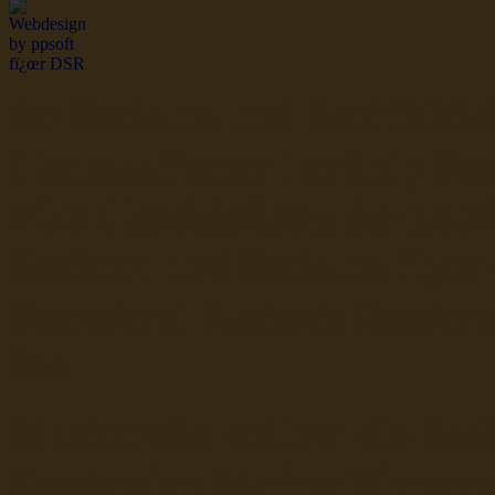
dsr Seeleute und Schiffsbil
Hochseefischer im Ship Se
Fiko Handelsflotte der DD
Seefahrt und Seeleute fï¿œr
Seerederei Rostock Reedere
See
Musterrolle-online: die See
Reedereien Marine Binnensc