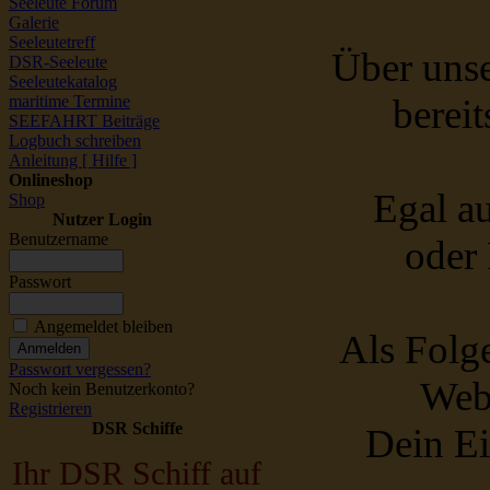
Seeleute Forum
Galerie
Seeleutetreff
Über unse
DSR-Seeleute
Seeleutekatalog
maritime Termine
berei
SEEFAHRT Beiträge
Logbuch schreiben
Anleitung [ Hilfe ]
Onlineshop
Egal a
Shop
Nutzer Login
Benutzername
oder 
Passwort
Angemeldet bleiben
Als Folge
Passwort vergessen?
Webs
Noch kein Benutzerkonto?
Registrieren
DSR Schiffe
Dein Ei
Ihr DSR Schiff auf