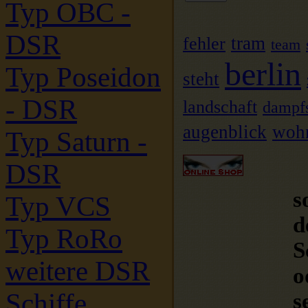
Typ OBC -
DSR
fehler
tram
team
berlin
Typ Poseidon
steht
- DSR
landschaft
dampfs
augenblick
wohn
Typ Saturn -
DSR
s
Typ VCS
d
Typ RoRo
S
weitere DSR
o
Schiffe
s