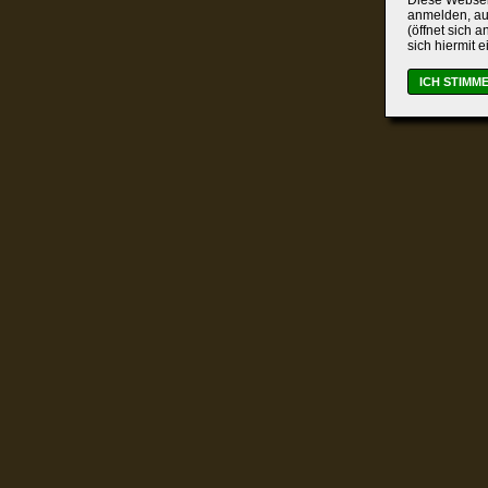
Diese Webseit
anmelden, auc
(öffnet sich 
sich hiermit 