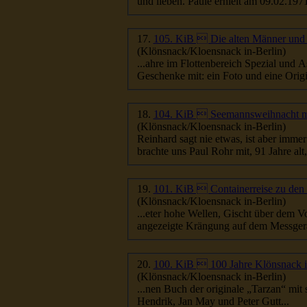
und lieben. Paule erhielt am 09.
17.
105. KiB  Die alten Männer und
(Klönsnack/Kloensnack in-Berlin)
...ahre im Flottenbereich Spezial und 
Geschenke mit: ein Foto und eine Orig
18.
104. KiB  Seemannsweihnacht m
(Klönsnack/Kloensnack in-Berlin)
Reinhard sagt nie etwas, ist aber immer dabei! Warum wohl? Klönsnack ist anders. Und man 
brachte uns Paul Rohr mit, 91 Jahre alt,
19.
101. KiB  Containerreise zu de
(Klönsnack/Kloensnack in-Berlin)
...eter hohe Wellen, Gischt über dem 
angezeigte Krängung auf dem Messgerät
20.
100. KiB  100 Jahre Klönsnack i
(Klönsnack/Kloensnack in-Berlin)
...nen Buch der originale „Tarzan“ mit 
Hendrik, Jan May und Peter Gutt...