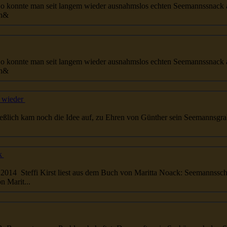
5. KiB Klönsnack vom Feinsten… So konnte man seit langem wieder ausnahmslos echten
Seemanns
snack ausmache
ch&
5. KiB Klönsnack vom Feinsten… So konnte man seit langem wieder ausnahmslos echten
Seemanns
snack ausmache
ch&
h wieder
...rten. Interessenten bitte melden. Schließlich kam noch die Idee auf, zu Ehren von Günther sein
Seemanns
gr
ck
...l;nsnack in Berlin Montag 27 Januar 2014 Steffi Kirst liest aus dem Buch von Maritta Noack:
Seemanns
sch
n Marit...