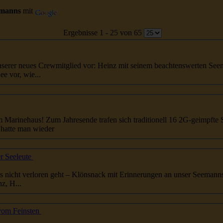
emanns
mit
Ergebnisse 1 - 25 von 65
t unserer neues Crewmitglied vor: Heinz mit seinem beachtenswerten
See
e vor, wie...
 traditionell 16 2G-geimpfte Seeleute im Kapitänszimmer bei
tereinander hatte man wieder
r Seeleute
ens nicht verloren geht – Klönsnack mit Erinnerungen an unser
Seemann
z, H...
 vom Feinsten