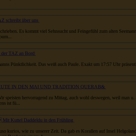
AZ schreibt über uns
schrieben. Es kommt viel Sehnsucht und Feingefühl zum alten
Seemann
oum...
t der TAZ an Bord
anns
Pünktlichkeit. Das weiß auch Paule. Exakt um 17:57 Uhr präsentierte er uns zu seinem 92. Geburtstag
LEUTE IN DEN MAI UND TRADITION QUERAB&
 Wir speisten hervorragend zu Mittag, auch wohl deswegen, weil man u.
s ist fü...
Mit Kuttel Daddeldu in den Frühling
uso kurios, wie zu unserer Zeit. Da gab es Korallen auf Insel Helgolan