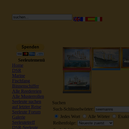
Seeleutemenü
Home
DSR
Marine
Fischfang
Binnenschiffer
Alle Reedereien
Alle Musterrollen
Seeleute suchen
Suchen
auf letzter Reise
Such-Schlüsselwörter:
Seeleute Forum
Jedes Wort
Alle Wörter
Exakt
Galerie
Seeleutetreff
Reihenfolge:
DSR-Seeleute