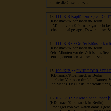
kannte die Geschichte…
13.
111. KiB Kapitän zur Spree Die T
(Klönsnack/Kloensnack in-Berlin)
...Männer vom Klönsnack gar nicht be
schon einmal gesagt: „Es war die sch&
14.
111. KiB  Großer Klönsnack mi
(Klönsnack/Kloensnack in-Berlin)
Zehn Minuten vor der Zeit ist des
Seem
seinen geheimsten Wunsch… &b
15.
109. KIB  FAHRT DER SEE
(Klönsnack/Kloensnack in-Berlin)
...er beim Verlassen der John Barnett.
und Matjes. Das Restaurantschiff übrigen
16.
107. KiB  Klönen ohne Popen  
(Klönsnack/Kloensnack in-Berlin)
...tbringsel von See waren damals gena