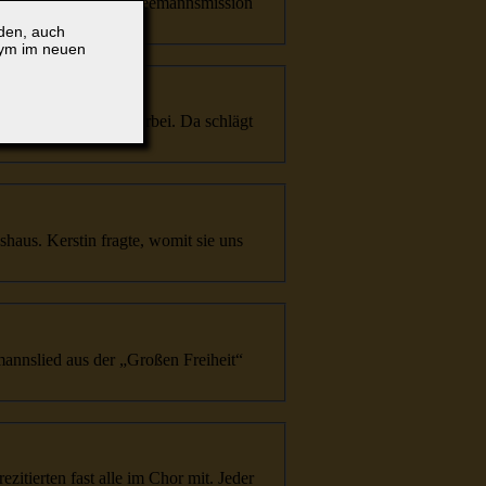
eemanns
pastor der
Seemanns
mission
lden, auch
nym im neuen
r
Seemanns
mission vorbei. Da schlägt
haus. Kerstin fragte, womit sie uns
manns
lied aus der „Großen Freiheit“
itierten fast alle im Chor mit. Jeder