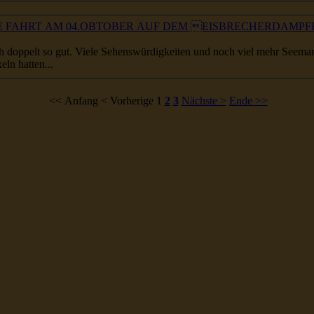
NISVOLLE FAHRT AM 04.OBTOBER AUF DEM EISBRECHERDAM
ch doppelt so gut. Viele Sehenswürdigkeiten und noch viel mehr
Seema
ln hatten...
<< Anfang
< Vorherige
1
2
3
Nächste >
Ende >>