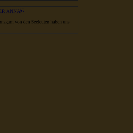
PFER ANNA
nns
garn von den Seeleuten haben uns