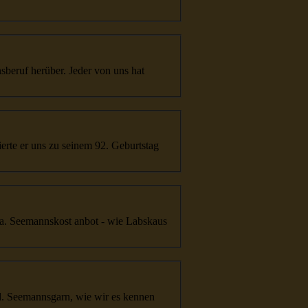
s
beruf herüber. Jeder von uns hat
 a.
Seemanns
kost anbot - wie Labskaus
d.
Seemanns
garn, wie wir es kennen