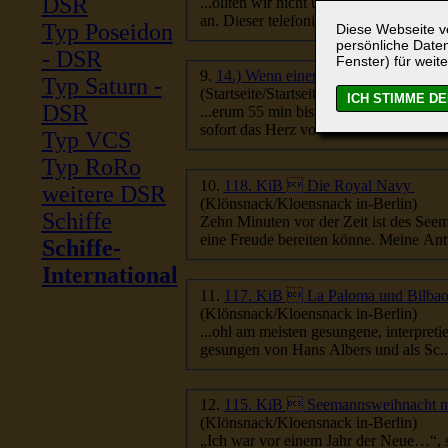
DSR
an. Dieser telefoniert auch die ihm beka
Typ Poseidon
Diese Webseite ve
persönliche Daten
- DSR
Fenster) für weite
9.
14.) Wenn einer eine Reise tut...
Typ Saturn -
(Startseite/Startseite)
DSR
sofort das Herz von meinen Seebären w
Typ VCS
Typ RoRo
10.
118. KiB  Die Royal Navy
weitere DSR
(Klönsnack/Kloensnack in-Berlin)
Schiffe
Zehn Minuten vor der Zeit ist des
Seem
eine Freude bereiten könne. Meine An
Schiffe-
International
11.
117. KiB  La Paloma und Bilba
(Klönsnack/Kloensnack in-Berlin)
...ohl am meisten gesungene, interpreti
gesungen von Hans Albers und als Sc..
12.
115. KiB  Seemannsweihnacht mi
(Klönsnack/Kloensnack in-Berlin)
„Ich war vor einem Jahr der Neue…“, so