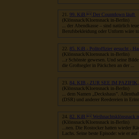
21.
99. KiB  Der Countdown läuft
(Klönsnack/Kloensnack in-Berlin)
Berufsbekleidung oder Unform wäre toll
22.
85. KiB - Politoffizier gesucht -
(Klönsnack/Kloensnack in-Berlin)
...r Schönste gewesen. Und seine Bilde
die Großsegler in Päckchen an der ...
23.
84. KIB - ZUR SEE IM PAZI
(Klönsnack/Kloensnack in-Berlin)
(DSR) und anderer Reedereien in Erinn
24.
82. KiB  Weihnachtsklönsnack m
(Klönsnack/Kloensnack in-Berlin)
Lachs. Seine beste Episode: wie er auf 