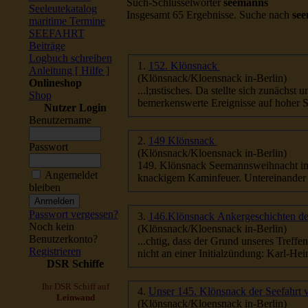
Such-Schlüsselwörter
seemanns
Seeleutekatalog
Insgesamt 65 Ergebnisse. Suche nach
se
maritime Termine
SEEFAHRT
Beiträge
Logbuch schreiben
1.
152. Klönsnack
Anleitung [ Hilfe ]
(Klönsnack/Kloensnack in-Berlin)
Onlineshop
...l;nstisches. Da stellte sich zunächs
Shop
bemerkenswerte Ereignisse auf hoher Se
Nutzer Login
Benutzername
2.
149 Klönsnack
Passwort
(Klönsnack/Kloensnack in-Berlin)
149. Klönsnack
Seemanns
weihnacht im Marinehaus! Zum Jahresende trafen sich
Angemeldet
knackigem Kaminfeuer. Un
bleiben
Passwort vergessen?
3.
146.Klönsnack Ankergeschichten de
Noch kein
(Klönsnack/Kloensnack in-Berlin)
Benutzerkonto?
...chtig, dass der Grund unseres Treff
Registrieren
nicht an einer Initialzündung: Karl-Hein
DSR Schiffe
Ihr DSR Schiff auf
4.
Unser 145. Klönsnack der Seefahrt
Leinwand
(Klönsnack/Kloensnack in-Berlin)