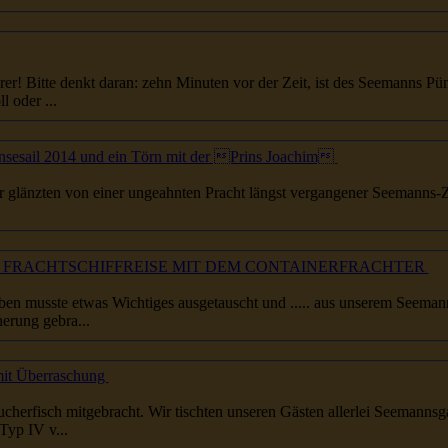
... der Abendkasse – sind natürlich teuerer! Bitte denkt daran: zehn Minuten vor der Zeit, ist des
Seemanns
Pünk
 oder ...
 Hansesail 2014 und ein Törn mit der Prins Joachim
r glänzten von einer ungeahnten Pracht längst vergangener
Seemanns
-
FIK, FRACHTSCHIFFREISE MIT DEM CONTAINERFRACHTER
... dem Namen „Deckshaus”. Allenthalben musste etwas Wichtiges ausgetauscht und ..... aus unserem
Seeman
erung gebra...
it Überraschung
...nen. Die Rostocker hatten wieder Räucherfisch mitgebracht. Wir tischten unseren Gästen allerlei
Seemanns
g
Typ IV v...