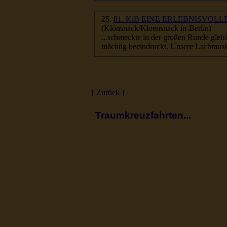
25.
81. KiB EINE ERLEB
(Klönsnack/Kloensnack in-Berlin)
...schmeckte in der großen Runde glei
mächtig beeindruckt. Unsere Lachmuske
[ Zurück ]
Traumkreuzfahrten...