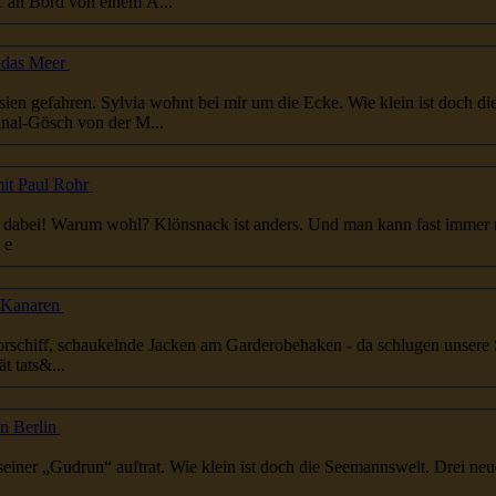
02.1971 an Bord von einem A...
 das Meer
Asien gefahren. Sylvia wohnt bei mir um die Ecke. Wie klein ist doch di
inal-Gösch von der M...
it Paul Rohr
kann fast immer mit Überraschungen rechnen. Jürgen
 e
n Kanaren
Vorschiff, schaukelnde Jacken am Garderobehaken - da schlugen unsere
 tats&...
n Berlin
seiner „Gudrun“ auftrat. Wie klein ist doch die
Seemanns
welt. Drei neue Seeleute stellten sich vor, Linth