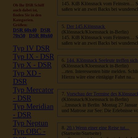
14
Ob Ihr DSR Schiff
saßen wir an zwei Backs bei wunders
auch dabei ist,
finden Sie in den
Kategorien.
Größen:
5.
Der 145.Klönsnack
DSR 60x40
DSR
(Klönsnack/Kloensnack in-Berlin)
70x50
DSR 80x60
14
saßen wir an zwei Backs bei wunders
Typ IV DSR
Typ IX - DSR
6.
144. Klönsnack Seeleute treffen sic
Typ X - DSR
(Klönsnack/Kloensnack in-Berlin)
Typ XD -
Hierzu wäre eine eintägige Fahrt na...
DSR
Typ Mercator
7.
Vorschau der Termine des Klönsna
- DSR
(Klönsnack/Kloensnack in-Berlin)
Typ Meridian
und Matrose zur See: Die Erlebnisse vo
- DSR
Typ Neptun
8.
20.) Wenn einer eine Reise tut...
Typ OBC -
(Startseite/Startseite)