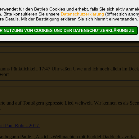
...ollten wir nicht unbedingt. Auch AirBnB war etwas zu Problem behaftet. Dann ruft mein Seebär noch den
S
nnten Hotels dur...
rwendet für den Betrieb Cookies und erhebt, falls Sie sich aktiv anme
. Bitte konsultieren Sie unsere
Datenschutzerklärung
(öffnet sich ano
re Details. Mit der Bestätigung erklären Sie sich hiermit einverstanden.
...erum 55 min bis ins Centrum. Von weitem können wir den Containerhafen sehen. Wir kommen sogar an de
ieder h&o...
anns
Pünktlichkeit. 17:47 Uhr saßen Uwe und ich noch allein im Decks
twort
o
erte und auf Tonträgern gepresste Lied weltweit. Wir kennen es als
See
.
t Paul Rohr - 2017
 begann Paule. „Als ich -Weihnachten mit Kuddel Daddeldu- vorlas, rez