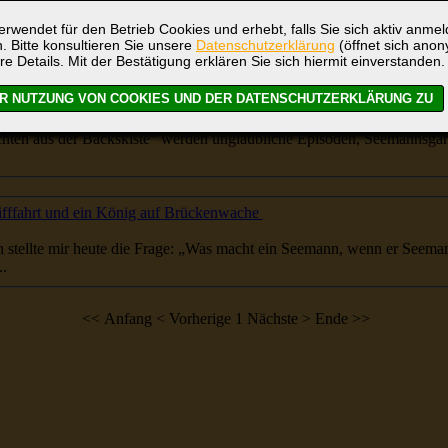
... der Begrüßung auf dem Parkplatz hatte meine Doris ein Anliegen: Heute ist der 1. April, bitte kein
Seemann
rwendet für den Betrieb Cookies und erhebt, falls Sie sich aktiv anme
. Bitte konsultieren Sie unsere
Datenschutzerklärung
(öffnet sich ano
&uum...
re Details. Mit der Bestätigung erklären Sie sich hiermit einverstanden.
ionär geworden!
...----------- In den Broschüren „Geschichten aus der Backskiste“ werden unglaubliche Episoden,
Seemannsgar
ifffahrt und ein König auf Brückenwache
 Arbeitskollegin stellte mir heute die Frage: „Was macht ein Seemann, wenn er
Seeman
.
<< Anfang
< Vorherige
1
Nächste >
Ende >>