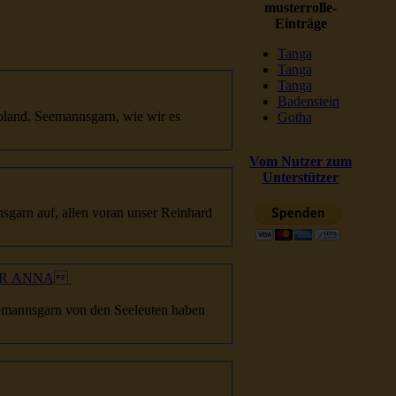
musterrolle-
Einträge
Tanga
Tanga
Tanga
Badenstein
oland.
Seemannsgarn
, wie wir es
Gotha
Vom Nutzer zum
Unterstützer
sgarn
auf, allen voran unser Reinhard
PFER ANNA
emannsgarn
von den Seeleuten haben