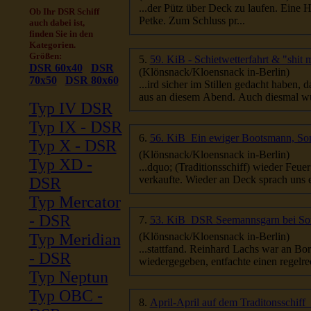
...der Pütz über Deck zu laufen. Eine
Ob Ihr DSR Schiff
Petke. Zum Schluss pr...
auch dabei ist,
finden Sie in den
Kategorien.
Größen:
5.
59. KiB - Schietwetterfahrt & "shit
DSR 60x40
DSR
(Klönsnack/Kloensnack in-Berlin)
70x50
DSR 80x60
...ird sicher im Stillen gedacht haben, 
aus an diesem Abend. Auch diesmal wu
Typ IV DSR
Typ IX - DSR
6.
56. KiB  Ein ewiger Bootsmann, S
Typ X - DSR
(Klönsnack/Kloensnack in-Berlin)
Typ XD -
...dquo; (Traditionsschiff) wieder Feu
verkaufte. Wieder an Deck sprach un
DSR
Typ Mercator
- DSR
7.
53. KiB  DSR Seemannsgarn bei S
Typ Meridian
(Klönsnack/Kloensnack in-Berlin)
- DSR
wiedergegeben, entfachte einen regelre
Typ Neptun
Typ OBC -
8.
April-April auf dem Traditonsschiff 