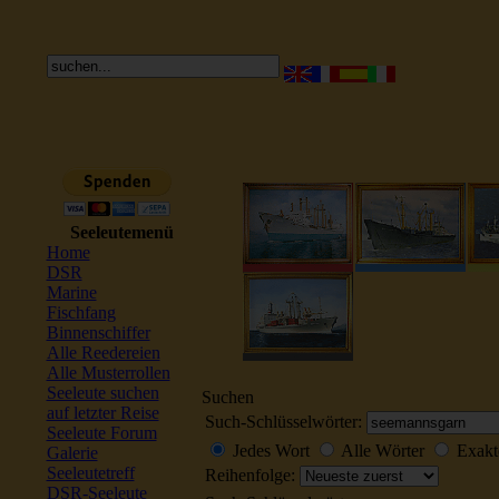
Seeleutemenü
Home
DSR
Marine
Fischfang
Binnenschiffer
Alle Reedereien
Alle Musterrollen
Seeleute suchen
Suchen
auf letzter Reise
Such-Schlüsselwörter:
Seeleute Forum
Jedes Wort
Alle Wörter
Exakt
Galerie
Seeleutetreff
Reihenfolge:
DSR-Seeleute