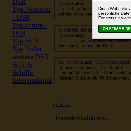
DSR
(News/Latest)
Typ Poseidon
Diese Webseite ve
persönliche Daten
würden wir niemals nie tun! Verz
- DSR
Fenster) für weite
Typ Saturn -
9.
Schiffsbilder der Seeleute sind Mill
DSR
(News/Latest)
Typ VCS
Seemannsberuf erzählt. Die Er...
Typ RoRo
weitere DSR
10.
40. Klönsnack - DSR-Passagiersch
Schiffe
(Klönsnack/Kloensnack in-Berlin)
Schiffe-
...am pünktlich an! Eine
nächsten Strickrunde! Und immer eine..
International
[ Zurück ]
Traumkreuzfahrten...