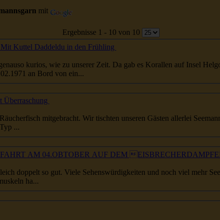
emannsgarn
mit
Ergebnisse 1 - 10 von 10
it Kuttel Daddeldu in den Frühling
genauso kurios, wie zu unserer Zeit. Da gab es Korallen auf Insel Helg
hielt am 09.02.1971 an Bord von ein...
t Überraschung
...ralinen. Die Rostocker hatten wieder Räucherfisch mitgebracht. Wir tischten unseren Gästen allerlei
Seemann
Typ ...
ISVOLLE FAHRT AM 04.OBTOBER AUF DEM EISBRECHERDAM
gleich doppelt so gut. Viele Sehenswürdigkeiten und noch viel mehr
Se
uskeln ha...