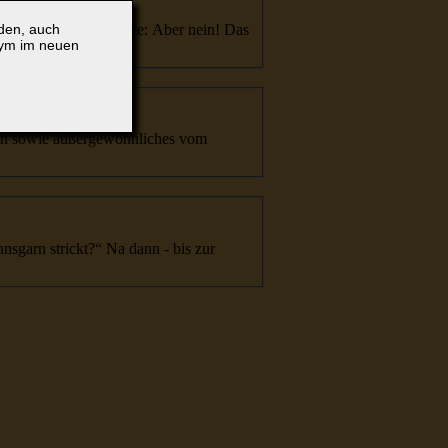
sgarn
! Reinhard lachte: Aber nein! Das
lden, auch
nym im neuen
n
sowie außergewöhnliches vom
nsgarn
strickt?“ Na dann - bis zur