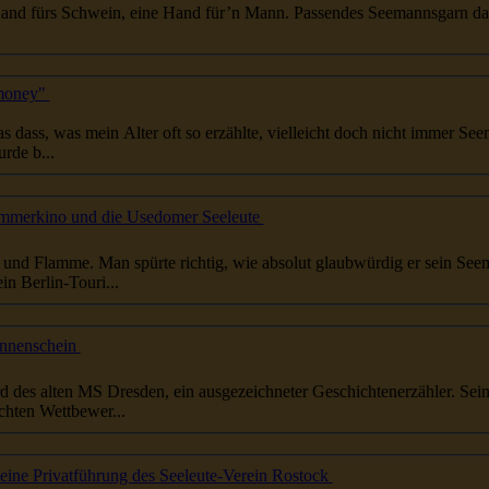
 Hand fürs Schwein, eine Hand für’n Mann. Passendes
Seemannsgarn
da
 money"
das dass, was mein Alter oft so erzählte, vielleicht doch nicht immer
See
rde b...
ommerkino und die Usedomer Seeleute
er und Flamme. Man spürte richtig, wie absolut glaubwürdig er sein
See
s ein Berlin-Touri...
onnenschein
...stattfand. Reinhard Lachs war an Bord des alten MS Dresden, ein ausgezeichneter Geschichtenerzähler. Se
chten Wettbewer...
 eine Privatführung des Seeleute-Verein Rostock