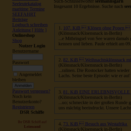
Such-Schlüsselwörter
seemannsgarn
Seeleutekatalog
Insgesamt 10 Ergebnisse. Suche nach
se
maritime Termine
SEEFAHRT
Beiträge
Logbuch schreiben
1.
107. KiB  Klönen ohne Popen  M
Anleitung [ Hilfe ]
(Klönsnack/Kloensnack in-Berlin)
Onlineshop
...e Mitbringsel von See waren damals 
Shop
kennen und lieben. Paule er
Nutzer Login
Benutzername
2.
82. KiB  Weihnachtsklönsnack mi
Passwort
(Klönsnack/Kloensnack in-Berlin)
Angemeldet
Lachs. Seine beste Episode: wie er auf 
bleiben
Passwort vergessen?
3.
81. KiB EINE ERLEBN
Noch kein
(Klönsnack/Kloensnack in-Berlin)
Benutzerkonto?
...uo; schmeckte in der großen Runde 
Registrieren
uns mächtig beeindruckt. Unsere Lachm
DSR Schiffe
Ihr DSR Schiff auf
4.
73. KiB  Besuch aus Westafrika
Leinwand
(Klönsnack/Kloensnack in-Berlin)