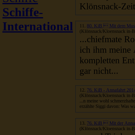
Klönsnack-Zeit
Schiffe-
International
11.
80. KiB  Mit dem Musi
(Klönsnack/Kloensnack in-Be
...chiefmate Ro
ich ihm meine 
kompletten Ent
gar nicht...
12.
76. KiB - Annafahrt 201
(Klönsnack/Kloensnack in-Be
...n meine wohl schmerzhaft
erzählte S
13.
76. KiB  Mit der Ann
(Klönsnack/Kloensnack in-Be