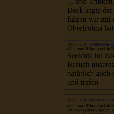
... und Trinke
Deck sagte der
fahren wir mit
Oberfrohna hatt
14.
65. KiB - Eventwochene
(Klönsnack/Kloensnack in-Be
Seeleute im Ze
Besuch unseres
natürlich auch
und trafen
15.
65. KiB  Eventwochenend
(Klönsnack/Kloensnack in-Be
Wer etwas erleben möchte, geht zum Klönsnack in Berli