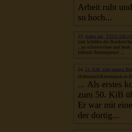
Arbeit ruht und
so hoch...
23.
Asien ade, TSUGARO-Str
(mit Schiffen der Reederei/he
fallende Benzinpreise! ...
24.
51. KiB  vom grauen Bl
(Klönsnack/Kloensnack in-Be
... Als erstes 
zum 50. KiB üb
Er war mit ein
der dortig...