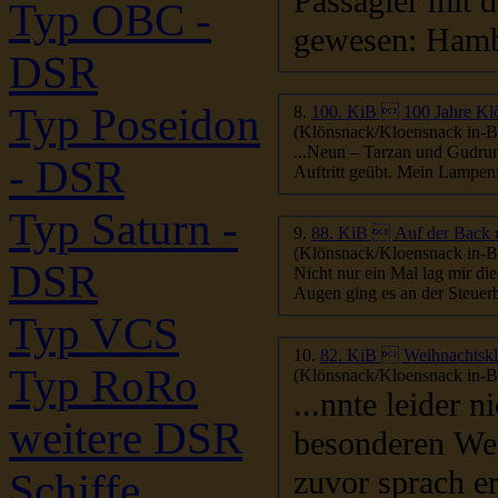
Passagier mit 
Typ OBC -
gewesen: Hambu
DSR
Typ Poseidon
8.
100. KiB  100 Jahre Klö
(Klönsnack/Kloensnack in-Be
...Neun – Tarzan und Gudrun. 
- DSR
Auftritt geübt. Mein Lampenf
Typ Saturn -
9.
88. KiB  Auf der Back
(Klönsnack/Kloensnack in-Be
DSR
Nicht nur ein Mal lag mir d
Typ VCS
10.
82. KiB  Weihnachtskl
Typ RoRo
(Klönsnack/Kloensnack in-Be
...nnte leider 
weitere DSR
besonderen Wei
zuvor sprach er
Schiffe