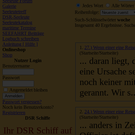
Seeleute Forum
Jedes Wort
Alle Wörter
Galerie
Seeleutetreff
Reihenfolge:
DSR-Seeleute
Such-Schlüsselwörter
woche
Seeleutekatalog
Insgesamt 40 Ergebnisse. Such
maritime Termine
SEEFAHRT Beiträge
Logbuch schreiben
Anleitung [ Hilfe ]
1.
27.) Wenn einer eine Reise
Onlineshop
(Startseite/Startseite)
Shop
... daran liegt
Nutzer Login
Benutzername
eine Ursache
Passwort
noch keiner mit einen riesigen Schlau
gerannt. Wir s..
Angemeldet bleiben
Passwort vergessen?
Noch kein Benutzerkonto?
2.
24.) Wenn einer eine Reise
Registrieren
(Startseite/Startseite)
DSR Schiffe
... anders in Zeitalter der Computer. Der 2. nautischem
Ihr DSR Schiff auf