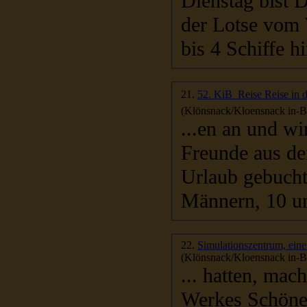
Dienstag bist D
der Lotse vom W
bis 4 Schiffe hi
21.
52. KiB  Reise Reise in
(Klönsnack/Kloensnack in-Be
...en an und w
Freunde aus de
Urlaub gebucht
Männern, 10 un
22.
Simulationszentrum, ein
(Klönsnack/Kloensnack in-Be
... hatten, mac
Werkes Schöne