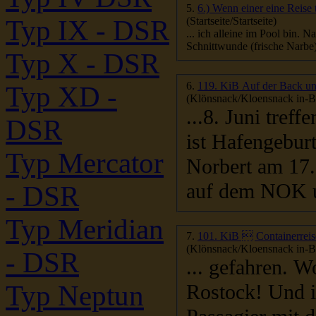
5.
6.) Wenn einer eine Reise 
(Startseite/Startseite)
Typ IX - DSR
Typ X - DSR
6.
119. KiB Auf der Back un
Typ XD -
(Klönsnack/Kloensnack in-Be
...8. Juni tref
DSR
Typ Mercator
Norbert am 17
auf dem NOK u
- DSR
Typ Meridian
7.
101. KiB  Containerrei
(Klönsnack/Kloensnack in-Be
- DSR
... gefahren. 
Typ Neptun
Rostock! Und i