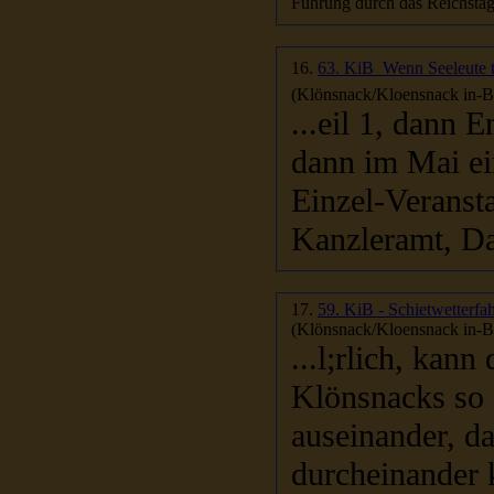
Führung durch das Reichsta
16.
63. KiB  Wenn Seeleute
(Klönsnack/Kloensnack in-Be
...eil 1, dann Ende April - 64. Klönsnack bei Sonnenschein,
dann im Mai ei
Einzel-Veranstaltungen, Besuch
Kanzleramt, Da
17.
59. KiB - Schietwetterfa
(Klönsnack/Kloensnack in-Be
...l;rlich, kan
Klönsnacks so 
auseinander, da
durcheinander