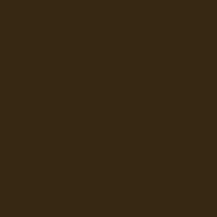
Hochseefischer im Ship Se
Fiko Handelsflotte der DD
Seefahrt und Seeleute fï¿œr
Seerederei Rostock Reedere
See
Musterrolle-online: die See
Reedereien Marine Binnensc
Schiffsbilder
sitemap DSR-H