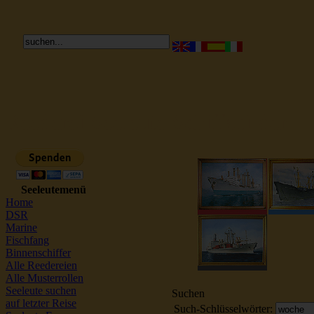
Reederei Seeleute Schiffsbilder
Seeleutemenü
Home
DSR
Marine
Fischfang
Binnenschiffer
Alle Reedereien
Alle Musterrollen
Seeleute suchen
Suchen
auf letzter Reise
Such-Schlüsselwörter: