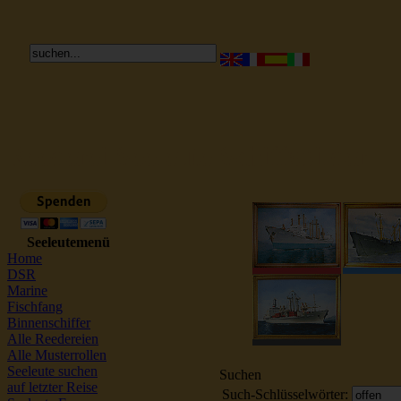
Reederei Seeleute Schiffsbilder
Seeleutemenü
Home
DSR
Marine
Fischfang
Binnenschiffer
Alle Reedereien
Alle Musterrollen
Seeleute suchen
Suchen
auf letzter Reise
Such-Schlüsselwörter: