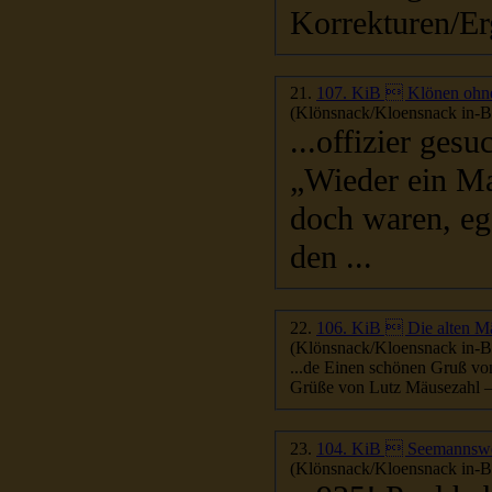
Korrekturen/Er
21.
107. KiB  Klönen ohne
(Klönsnack/Kloensnack in-Be
...offizier ges
„Wieder ein Mal
doch waren, ega
den ...
22.
106. KiB  Die alten M
(Klönsnack/Kloensnack in-Be
...de Einen schönen Gruß
Grüße von Lutz Mäusezahl –
23.
104. KiB  Seemannswe
(Klönsnack/Kloensnack in-Be