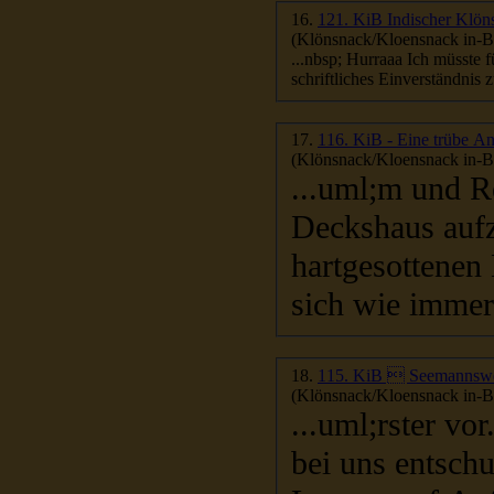
16.
121. KiB Indischer Klön
(Klönsnack/Kloensnack in-Be
...nbsp; Hurraaa Ich müsste
17.
116. KiB - Eine trübe A
(Klönsnack/Kloensnack in-Be
...uml;m und R
hartgesottenen 
sich wie immer
18.
115. KiB  Seemannswei
(Klönsnack/Kloensnack in-Be
...uml;rster vo
bei uns entsch