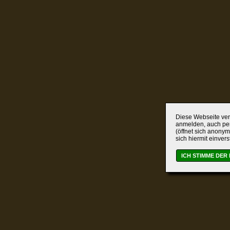
Diese Webseite verw
anmelden, auch per
(öffnet sich anonym
sich hiermit einver