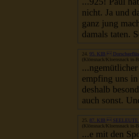
...925! Paul ha
nicht. Ja und 
ganz jung macht
damals taten. So
24.
95. KIB  Dorschgeflüs
(Klönsnack/Kloensnack in-Be
...ngemütlicher
empfing uns in
deshalb besonde
auch sonst. Und
25.
87. KIB  SEELEU
(Klönsnack/Kloensnack in-Be
...e mit den Sp