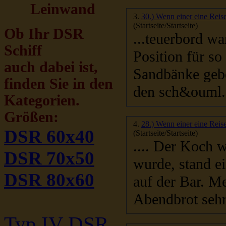
Leinwand
3.
30.) Wenn einer eine Reise
(Startseite/Startseite)
Ob Ihr DSR
...teuerbord waren 
Schiff
Position für so
auch dabei ist,
Sandbänke geben. Die mittlere Insel des Raikata
finden Sie in den
den sch&ouml.
Kategorien.
Größen:
4.
28.) Wenn einer eine Reise
DSR 60x40
(Startseite/Startseite)
.... Der Koch war flei
DSR 70x50
wurde, stand e
DSR 80x60
auf der Bar. M
Typ IV DSR