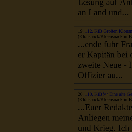
Lesung auf Anfang 2
an Land und...
19.
112. KiB Großen Klönsna
(Klönsnack/Kloensnack in-Be
...ende fuhr Fr
er Kapitän bei
zweite Neue - h
Offizier au...
20.
110. KiB  Eine alte G
(Klönsnack/Kloensnack in-Be
...Euer Redakteur Jochen Hallo Jo
Anliegen meine
und Krieg. Ich habe mir erlaubt, einige wenige