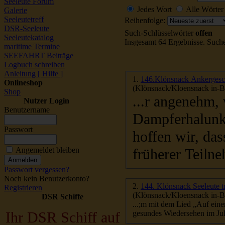
Seeleute Forum
Jedes Wort
Alle Wörter
Galerie
Seeleutetreff
Reihenfolge:
DSR-Seeleute
Such-Schlüsselwörter
offen
Seeleutekatalog
Insgesamt 64 Ergebnisse. Such
maritime Termine
SEEFAHRT Beiträge
Logbuch schreiben
Anleitung [ Hilfe ]
1.
146.Klönsnack Ankergesch
Onlineshop
(Klönsnack/Kloensnack in-Be
Shop
...r angenehm,
Nutzer Login
Benutzername
Dampferhalunken
Passwort
h
offen
wir, das
früherer Teilne
Angemeldet bleiben
Passwort vergessen?
Noch kein Benutzerkonto?
2.
144. Klönsnack Seeleute t
Registrieren
(Klönsnack/Kloensnack in-Be
DSR Schiffe
Ihr DSR Schiff auf