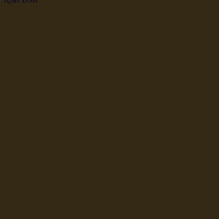
dsr Seeleute und Schiffsbil
Hochseefischer im Ship Se
Fiko Handelsflotte der DD
Seefahrt und Seeleute fï¿œr
Seerederei Rostock Reedere
See
Musterrolle-online: die See
Reedereien Marine Binnensc
Schiffsbilder
sitemap DSR-H