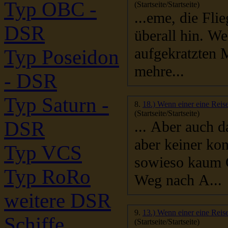
Typ OBC -
(Startseite/Startseite)
...eme, die Fliegen sind sowas von lästig. Die kriechen ein
DSR
aufgekratzten Mückenstich. Oje,
Typ Poseidon
mehre...
- DSR
Typ Saturn -
8.
18.) Wenn einer eine Reise
(Startseite/Startseite)
DSR
... Aber auch 
aber
Typ VCS
sowieso kaum Gäste hier. Der P
Typ RoRo
Weg nach A...
weitere DSR
9.
13.) Wenn einer eine Reise
Schiffe
(Startseite/Startseite)