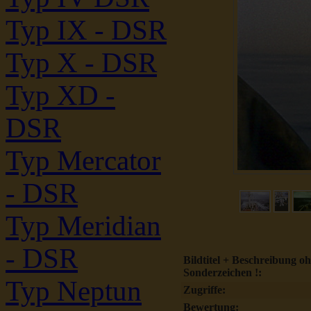
Typ IX - DSR
Typ X - DSR
Typ XD -
DSR
Typ Mercator
- DSR
Typ Meridian
- DSR
Bildtitel + Beschreibung o
Sonderzeichen !:
Typ Neptun
Zugriffe:
Bewertung: