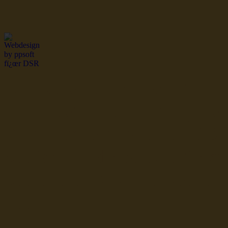
dsr Seeleute und Schiffsbil
Hochseefischer im Ship Se
Fiko Handelsflotte der DD
Seefahrt und Seeleute fï¿œr
Seerederei Rostock Reedere
See