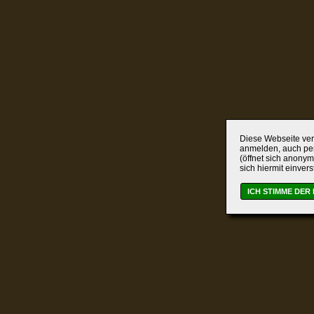
Diese Webseite verw
anmelden, auch per
(öffnet sich anonym
sich hiermit einver