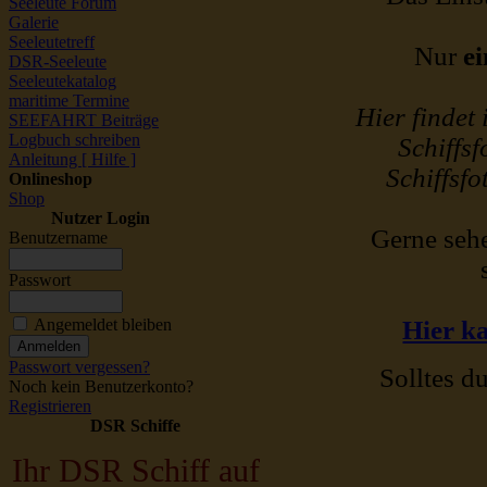
Seeleute Forum
Galerie
Seeleutetreff
Nur
ei
DSR-Seeleute
Seeleutekatalog
maritime Termine
Hier findet
SEEFAHRT Beiträge
Logbuch schreiben
Schiffsf
Anleitung [ Hilfe ]
Schiffsfo
Onlineshop
Shop
Nutzer Login
Gerne sehe
Benutzername
Passwort
Angemeldet bleiben
Hier ka
Passwort vergessen?
Solltes du
Noch kein Benutzerkonto?
Registrieren
DSR Schiffe
Ihr DSR Schiff auf