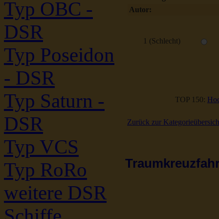
Typ OBC -
Autor:
DSR
1 (Schlecht)
Typ Poseidon
- DSR
Typ Saturn -
TOP 150:
Hoc
DSR
Zurück zur Kategorieübersich
Typ VCS
Traumkreuzfahrt
Typ RoRo
weitere DSR
Schiffe