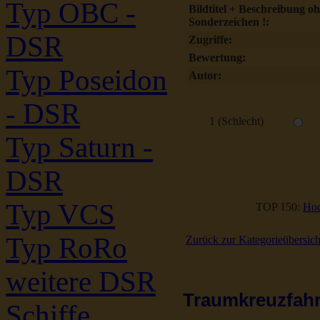
Typ OBC -
Bildtitel + Beschreibung o
Sonderzeichen !:
DSR
Zugriffe:
Bewertung:
Typ Poseidon
Autor:
- DSR
1 (Schlecht)
Typ Saturn -
DSR
Typ VCS
TOP 150:
Hoc
Typ RoRo
Zurück zur Kategorieübersich
weitere DSR
Traumkreuzfahrt
Schiffe