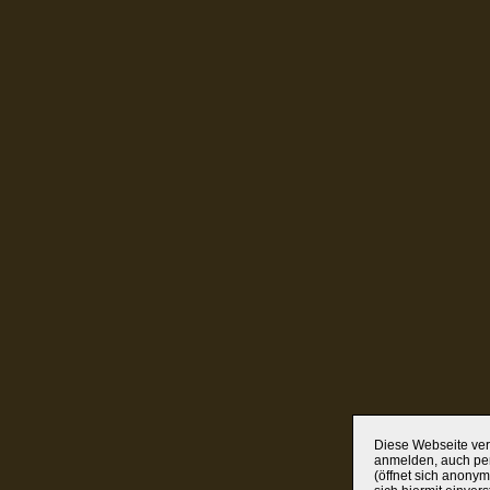
Diese Webseite verw
anmelden, auch per
(öffnet sich anonym