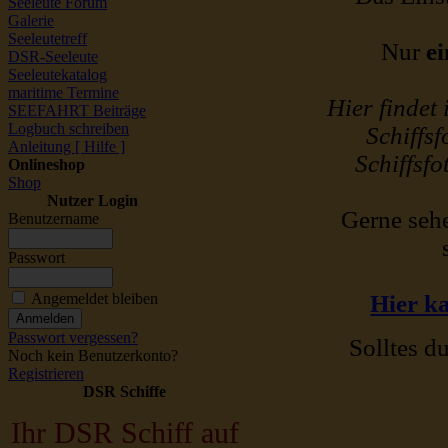
Seeleute Forum
Galerie
Seeleutetreff
Nur
ei
DSR-Seeleute
Seeleutekatalog
maritime Termine
Hier findet
SEEFAHRT Beiträge
Logbuch schreiben
Schiffsf
Anleitung [ Hilfe ]
Schiffsfo
Onlineshop
Shop
Nutzer Login
Gerne sehe
Benutzername
Passwort
Angemeldet bleiben
Hier ka
Passwort vergessen?
Solltes du
Noch kein Benutzerkonto?
Registrieren
DSR Schiffe
Ihr DSR Schiff auf