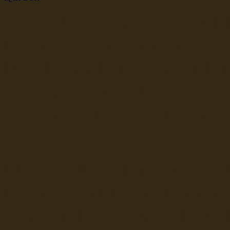
dsr Seeleute und Schiffsbil
Hochseefischer im Ship Se
Fiko Handelsflotte der DD
Seefahrt und Seeleute fï¿œr
Seerederei Rostock Reedere
See
Musterrolle-online: die See
Reedereien Marine Binnensc
Schiffsbilder
sitemap DSR-H