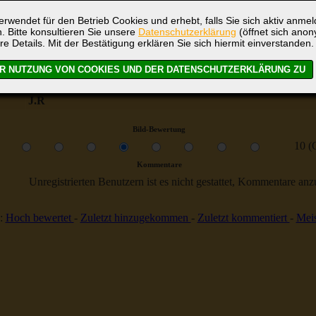
rwendet für den Betrieb Cookies und erhebt, falls Sie sich aktiv anme
Schwedt
. Bitte konsultieren Sie unsere
Datenschutzerklärung
(öffnet sich ano
Reede von Venedig
re Details. Mit der Bestätigung erklären Sie sich hiermit einverstanden.
436
Keine
J.R
Bild-Bewertung
10 (
Kommentare
Unregistrierten Benutzern ist es nicht gestattet, Kommentare anzul
:
Hoch bewertet
-
Zuletzt hinzugekommen
-
Zuletzt kommentiert
-
Meis