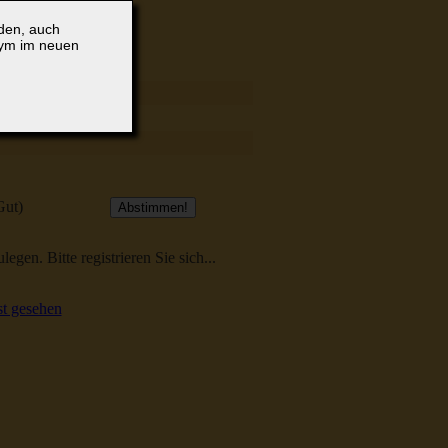
lden, auch
nym im neuen
Gut)
egen. Bitte registrieren Sie sich...
t gesehen