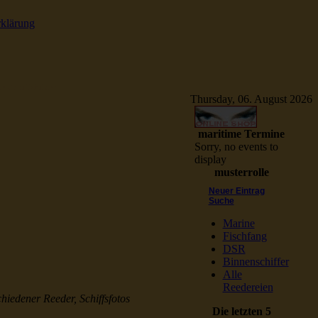
rklärung
e Schiffsbilder
Thursday, 06. August 2026
maritime Termine
Sorry, no events to
display
musterrolle
Neuer Eintrag
Suche
Marine
Fischfang
DSR
Binnenschiffer
Alle
Reedereien
chiedener Reeder, Schiffsfotos
Die letzten 5