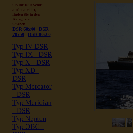
Ob Ihr DSR Schiff
auch dabei ist,
finden Sie in den
Kategorien.
Größen:
DSR 60x40
DSR
70x50
DSR 80x60
Typ IV DSR
Typ IX - DSR
Typ X - DSR
Typ XD -
DSR
Typ Mercator
- DSR
Typ Meridian
- DSR
Typ Neptun
Typ OBC -