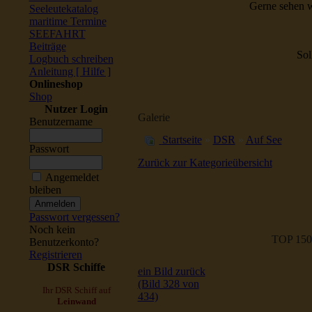
Gerne sehen w
Seeleutekatalog
maritime Termine
SEEFAHRT
Beiträge
Sol
Logbuch schreiben
Anleitung [ Hilfe ]
Onlineshop
Shop
Nutzer Login
Galerie
Benutzername
Startseite
»
DSR
»
Auf See
Passwort
Zurück zur Kategorieübersicht
Angemeldet
bleiben
Passwort vergessen?
Noch kein
TOP 150
Benutzerkonto?
Registrieren
DSR Schiffe
ein Bild zurück
(Bild 328 von
Ihr DSR Schiff auf
434)
Leinwand