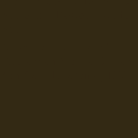
Seefahrt und Seeleute fï¿œr
Seerederei Rostock Reedere
See
Musterrolle-online: die See
Reedereien Marine Binnensc
Schiffsbilder
sitemap DSR-H