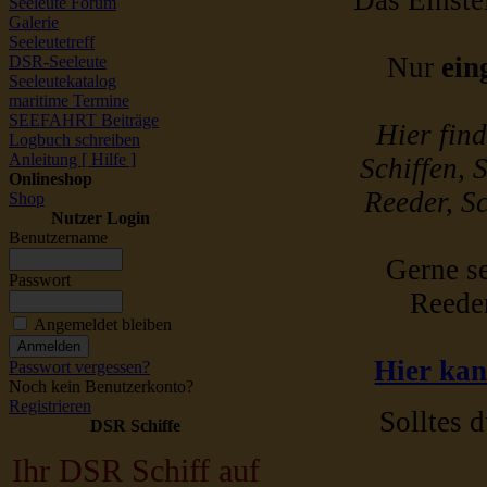
Das Einstel
Seeleute Forum
Galerie
Seeleutetreff
Nur
ein
DSR-Seeleute
Seeleutekatalog
maritime Termine
SEEFAHRT Beiträge
Hier fin
Logbuch schreiben
Anleitung [ Hilfe ]
Schiffen, 
Onlineshop
Reeder, Sc
Shop
Nutzer Login
Benutzername
Gerne se
Passwort
Reede
Angemeldet bleiben
Hier kan
Passwort vergessen?
Noch kein Benutzerkonto?
Registrieren
Solltes d
DSR Schiffe
Ihr DSR Schiff auf