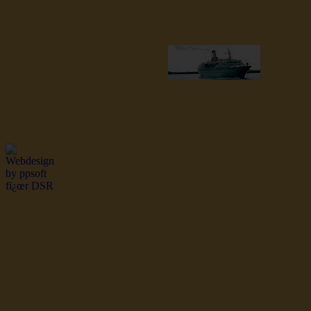
dsr Seeleute und Schiffsbil
Hochseefischer im Ship Se
Fiko Handelsflotte der DD