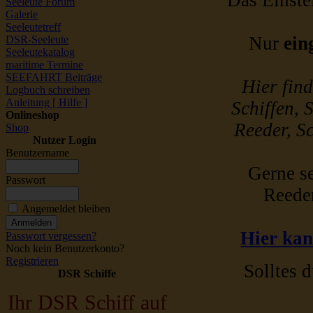
Das Einstel
Seeleute Forum
Galerie
Seeleutetreff
Nur
ein
DSR-Seeleute
Seeleutekatalog
maritime Termine
SEEFAHRT Beiträge
Hier fin
Logbuch schreiben
Anleitung [ Hilfe ]
Schiffen, 
Onlineshop
Reeder, Sc
Shop
Nutzer Login
Benutzername
Gerne se
Passwort
Reede
Angemeldet bleiben
Hier kan
Passwort vergessen?
Noch kein Benutzerkonto?
Registrieren
Solltes d
DSR Schiffe
Ihr DSR Schiff auf