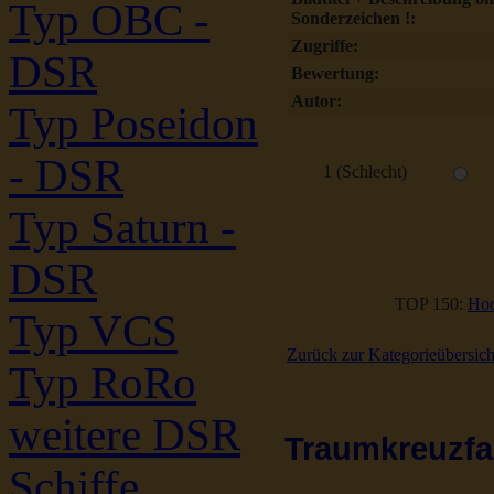
Typ OBC -
Sonderzeichen !:
Zugriffe:
DSR
Bewertung:
Autor:
Typ Poseidon
- DSR
1 (Schlecht)
Typ Saturn -
DSR
TOP 150:
Hoc
Typ VCS
Zurück zur Kategorieübersich
Typ RoRo
weitere DSR
Traumkreuzfah
Schiffe