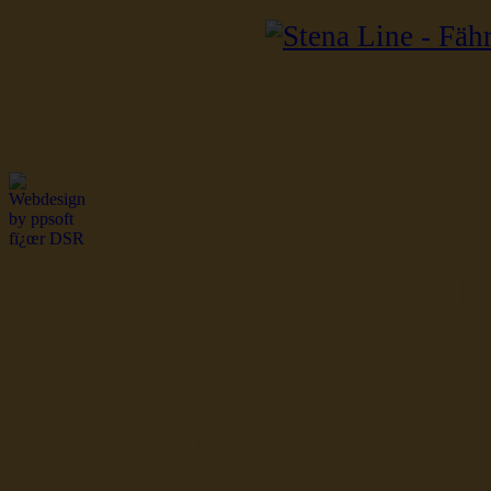
dsr Seeleute und Schiffsbil
Hochseefischer im Ship Se
Fiko Handelsflotte der DD
Seefahrt und Seeleute fï¿œr
Seerederei Rostock Reedere